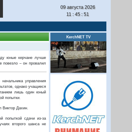
09 августа 2026
11 : 45 : 52
KerchNET TV
оду юные керчане лучше
е повезло – он провалил
 начальника управления
льтатов, однако учащиеся
ытанием лишь один юный
ой попытки.
л Виктор Дахин.
й попыткой сдачи из-за
учаях второго шанса не