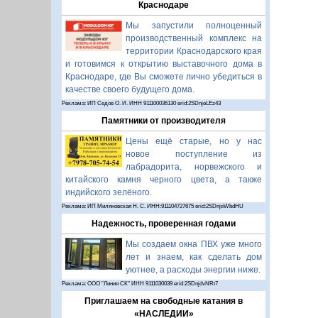
Краснодаре
Мы запустили полноценный
производственный комплекс на
территории Краснодарского края
и готовимся к открытию выставочного дома в
Краснодаре, где Вы сможете лично убедиться в
качестве своего будущего дома.
Реклама: ИП Седов О. И. ИНН 911100036130 erid:2SDnjeLEz43
Памятники от производителя
Цены ещё старые, но у нас
новое поступление из
лабрадорита, норвежского и
китайского камня черного цвета, а также
индийского зелёного.
Реклама: ИП Миляновская Н. С. ИНН:911104727675 erid:2SDnjeWbdHU
Надежность, проверенная годами
Мы создаем окна ПВХ уже много
лет и знаем, как сделать дом
уютнее, а расходы энергии ниже.
Реклама: ООО "Линия СК" ИНН 9111030039 erid:2SDnjdvNRt7
Приглашаем на свободные катания в
«НАСЛЕДИИ»