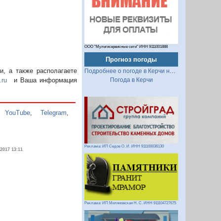
ООО "Мультисервисные сети" ИНН 9111001888
Прогноз погоды
, а также располагаете
Подробнее о погоде в Керчи на 2 недели
.ru
и Ваша информация
Погода в Керчи
,
YouTube
,
Telegram
,
Реклама: ИП Седов О. И. ИНН 911100036130
.2017 13:11
Реклама: ИП Миляновская Н. С. ИНН 911104727675