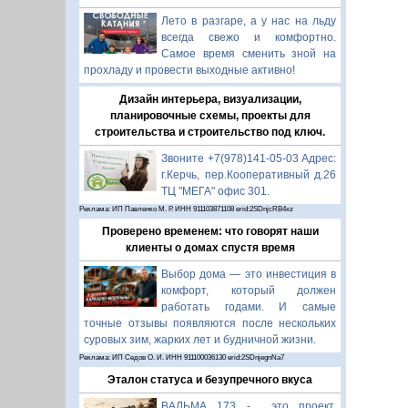
Лето в разгаре, а у нас на льду
всегда свежо и комфортно.
Самое время сменить зной на
прохладу и провести выходные активно!
Дизайн интерьера, визуализации,
планировочные схемы, проекты для
строительства и строительство под ключ.
Звоните +7(978)141-05-03 Адрес:
г.Керчь, пер.Кооперативный д.26
ТЦ "МЕГА" офис 301.
Реклама: ИП Павленко М. Р. ИНН 911103871108 erid:2SDnjcRB4xz
Проверено временем: что говорят наши
клиенты о домах спустя время
Выбор дома — это инвестиция в
комфорт, который должен
работать годами. И самые
точные отзывы появляются после нескольких
суровых зим, жарких лет и будничной жизни.
Реклама: ИП Седов О. И. ИНН 911100036130 erid:2SDnjegnNa7
Эталон статуса и безупречного вкуса
ВАЛЬМА 173 - это проект,