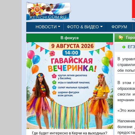
Ре
НОВОСТИ
ФОТО & ВИДЕО
ФОРУМ
Горо
В фокусе
ЕГЭ
В управл
справили
обе попыт
В этом г
образова
смогли и
керчанин
«Это жиз
Напомним
болезни 
предоста
Где будет интересно в Керчи на выходных?