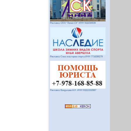
Реклама: ООО "Линия СК" ИНН 9111030039
Реклама: Союз мастеров спорта ИНН 7718289279
Реклама: Вандышев А.Н. ИНН 911113162887