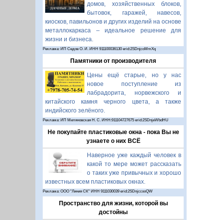
домов, хозяйственных блоков,
бытовок, гаражей, навесов,
киосков, павильонов и других изделий на основе
металлокаркаса – идеальное решение для
жизни и бизнеса.
Реклама: ИП Седов О. И. ИНН 911100036130 erid:2SDnjcoMmXq
Памятники от производителя
Цены ещё старые, но у нас
новое поступление из
лабрадорита, норвежского и
китайского камня черного цвета, а также
индийского зелёного.
Реклама: ИП Миляновская Н. С. ИНН:911104727675 erid:2SDnjeWbdHU
Не покупайте пластиковые окна - пока Вы не
узнаете о них ВСЁ
Наверное уже каждый человек в
какой то мере может рассказать
о таких уже привычных и хорошо
известных всем пластиковых окнах.
Реклама: ООО "Линия СК" ИНН 9111030039 erid:2SDnjccooQW
Пространство для жизни, которой вы
достойны