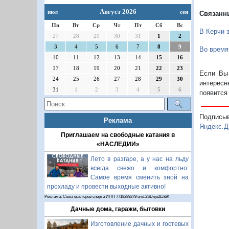
Август 2026
июл
сен
Связанн
Пн
Вт
Ср
Чт
Пт
Сб
Вс
В Керчи 
27
28
29
30
31
1
2
3
4
5
6
7
8
9
Во время
10
11
12
13
14
15
16
17
18
19
20
21
22
23
Если Вы 
24
25
26
27
28
29
30
интересн
31
1
2
3
4
5
6
появится
Подписы
Реклама
Яндекс.Д
Приглашаем на свободные катания в
«НАСЛЕДИИ»
Лето в разгаре, а у нас на льду
всегда свежо и комфортно.
Самое время сменить зной на
прохладу и провести выходные активно!
Реклама: Союз мастеров спорта ИНН 7718289279 erid:2SDnje2Eh6K
Дачные дома, гаражи, бытовки
Изготовление дачных и гостевых