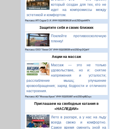
который создан для тех, кто не
идет на компромиссы между
эстетикой и комфортом.
Реклама: ИП Седов О. И. ИНН 911100036130 erid:2SDnjenhKFh
Защитите себя и своих близких
Поклейте противоосколочную
пленку!
Реклама: ООО "Линия СК" ИНН 9111030039 erid:2SDnjcDQahY
Акции на массаж
Массаж — это не только
удовольствие, но и: снятие
напряжения и усталости;
расслабление мышц; улучшение
кровообращения; заряд бодрости и отличного
настроения.
Реклама: АО "Москва-Крым" ИНН 9111001687 erid:2SDnjdBZsyu
Приглашаем на свободные катания в
«НАСЛЕДИИ»
Лето в разгаре, а у нас на льду
всегда свежо и комфортно.
Самое время сменить зной на