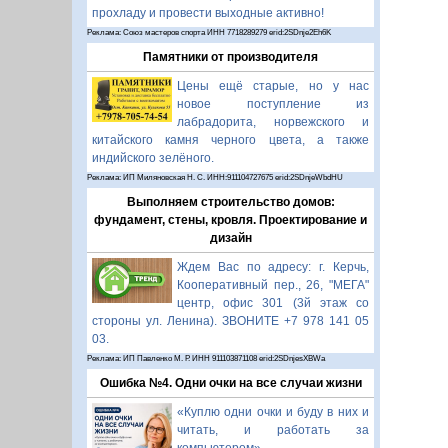
прохладу и провести выходные активно!
Реклама: Союз мастеров спорта ИНН 7718289279 erid:2SDnje2Eh6K
Памятники от производителя
Цены ещё старые, но у нас
новое поступление из
лабрадорита, норвежского и
китайского камня черного цвета, а также
индийского зелёного.
Реклама: ИП Миляновская Н. С. ИНН:911104727675 erid:2SDnjeWbdHU
Выполняем строительство домов:
фундамент, стены, кровля. Проектирование и
дизайн
Ждем Вас по адресу: г. Керчь,
Кооперативный пер., 26, "МЕГА"
центр, офис 301 (3й этаж со
стороны ул. Ленина). ЗВОНИТЕ +7 978 141 05
03.
Реклама: ИП Павленко М. Р. ИНН 911103871108 erid:2SDnjesXBWa
Ошибка №4. Одни очки на все случаи жизни
«Куплю одни очки и буду в них и
читать, и работать за
компьютером».