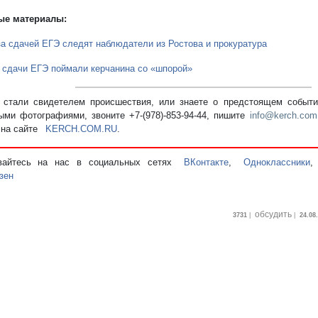
ые материалы:
за сдачей ЕГЭ следят наблюдатели из Ростова и прокуратура
 сдачи ЕГЭ поймали керчанина со «шпорой»
стали свидетелем происшествия, или знаете о предстоящем событии
ыми фотографиями, звоните +7-(978)-853-94-44,
пишите
info@kerch.com
 на сайте
KERCH.COM.RU
.
вайтесь на нас в социальных сетях
ВКонтакте
,
Одноклассники
зен
обсудить
3731
|
|
24.08