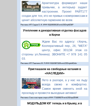
Архитектура формирует наши
привычки, а интерьер задает
настроение. Проект РАЙТ177
создан для тех, кто не привык к компромиссам и
ценит абсолютную гармонию во всем.
Реклама: ИП Седов О. И. ИНН 911100036130 erid:2SDnjd4Z8iP
Утепление и декоративная отделка фасадов
в Керчи
Ждем Вас по адресу: г.Керчь,
Кооперативный пер., 26, "МЕГА"
центр, офис 301(3й этаж со
стороны ул.Ленина). ЗВОНИТЕ +7 978 141 05
03.
Реклама: ИП Павленко М. Р. ИНН 911103871108 erid:2SDnjehADdm
Приглашаем на свободные катания в
«НАСЛЕДИИ»
Лето в разгаре, а у нас на льду
всегда свежо и комфортно.
Самое время сменить зной на
прохладу и провести выходные активно!
Реклама: Союз мастеров спорта ИНН 7718289279 erid:2SDnje2Eh6K
МОДУЛЬДОМ ЮГ теперь и в Крыму, и в