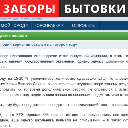
клама: ИП Седов О. И. ИНН 911100036130
МОЙ ГОРОД
ГОРСПРАВКА
О ПРОЕКТЕ
дские новости
: один керчанин остался на «второй год»
ении образования уже подвели итоги выпускной кампании, в этом г
сь с единым государственным экзаменом, однако одному школьнику н
ки.
оду на 15-20 % увеличилось количество сдававших ЕГЭ. По словам
ния Керчи Виктора Дахина, было несколько неудовлетворительных резу
справить их во время дополнительной сессии. Не справился с исп
 – он не смог подтвердить свои знания по основным предметам и со втор
нь, ему будет предложено пересдать это на следующий год», - рассказа
, всего ЕГЭ сдавали 538 керчан, из них воспользовались повторно
двое, еще одного школьника поймали на списывании – в таких сл
вляют.