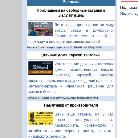
Реклама
Подписы
Приглашаем на свободные катания в
Яндекс.Д
«НАСЛЕДИИ»
Лето в разгаре, а у нас на льду
всегда свежо и комфортно.
Самое время сменить зной на
прохладу и провести выходные активно!
Реклама: Союз мастеров спорта ИНН 7718289279 erid:2SDnje2Eh6K
Дачные дома, гаражи, бытовки
Изготовление дачных и гостевых
домов, хозяйственных блоков,
бытовок, гаражей, навесов,
киосков, павильонов и других изделий на основе
металлокаркаса – идеальное решение для
жизни и бизнеса.
Реклама: ИП Седов О. И. ИНН 911100036130 erid:2SDnjcoMmXq
Памятники от производителя
Цены ещё старые, но у нас
новое поступление из
лабрадорита, норвежского и
китайского камня черного цвета, а также
индийского зелёного.