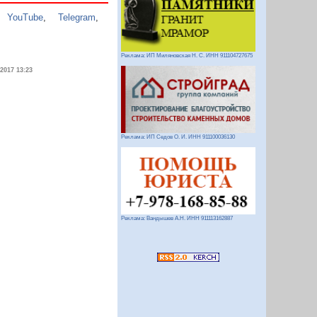
,
YouTube
,
Telegram
,
Реклама: ИП Миляновская Н. С. ИНН 911104727675
.2017 13:23
Реклама: ИП Седов О. И. ИНН 911100036130
Реклама: Вандышев А.Н. ИНН 911113162887