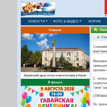
Ре
НОВОСТИ
ФОТО & ВИДЕО
ФОРУМ
Керч
Главное
Стр
Сложнейш
факторов
Минтранс
превышат
проливе 
Вражеский дрон попал в многоэтажку в Керчи
С начала
В фокусе
скорость
"окна" ср
СПРАВК
По прогн