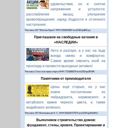
удовольствие, но и: снятие
напряжения и усталости;
расслабление мышц; улучшение
кровообращения; заряд бодрости и отличного
настроения.
Реклама: АО "Москва-Крым" ИНН 9111001687 erid:2SDnjdBZsyu
Приглашаем на свободные катания в
«НАСЛЕДИИ»
Лето в разгаре, а у нас на льду
всегда свежо и комфортно.
Самое время сменить зной на
прохладу и провести выходные активно!
Реклама: Союз мастеров спорта ИНН 7718289279 erid:2SDnje2Eh6K
Памятники от производителя
Цены ещё старые, но у нас
новое поступление из
лабрадорита, норвежского и
китайского камня черного цвета, а также
индийского зелёного.
Реклама: ИП Миляновская Н. С. ИНН:911104727675 erid:2SDnjeWbdHU
Выполняем строительство домов:
фундамент, стены, кровля. Проектирование и