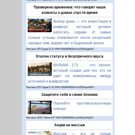
Проверено временем: что говорят наши
клиенты о домах спустя время
Выбор дома — это инвестиция в
комфорт, который должен
работать годами. И самые
точные отзывы появляются после нескольких
суровых зим, жарких лет и будничной жизни.
Реклама: ИП Седов О. И. ИНН 911100036130 erid:2SDnjegnNa7
Эталон статуса и безупречного вкуса
ВАЛЬМА 173 - это проект,
который создан для тех, кто не
идет на компромиссы между
эстетикой и комфортом.
Реклама: ИП Седов О. И. ИНН 911100036130 erid:2SDnjenhKFh
Защитите себя и своих близких
Поклейте противоосколочную
пленку!
Реклама: ООО "Линия СК" ИНН 9111030039 erid:2SDnjcDQahY
Акции на массаж
Массаж — это не только