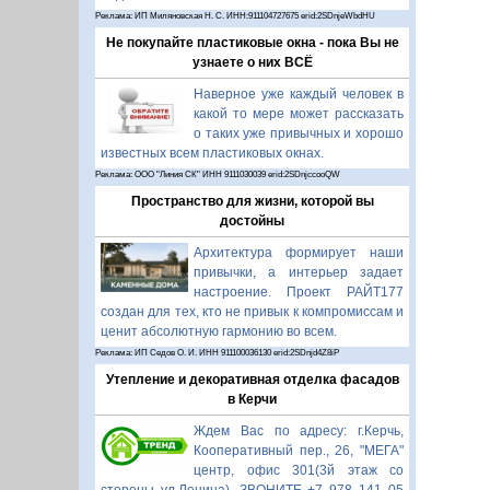
Реклама: ИП Миляновская Н. С. ИНН:911104727675 erid:2SDnjeWbdHU
Не покупайте пластиковые окна - пока Вы не
узнаете о них ВСЁ
Наверное уже каждый человек в
какой то мере может рассказать
о таких уже привычных и хорошо
известных всем пластиковых окнах.
Реклама: ООО "Линия СК" ИНН 9111030039 erid:2SDnjccooQW
Пространство для жизни, которой вы
достойны
Архитектура формирует наши
привычки, а интерьер задает
настроение. Проект РАЙТ177
создан для тех, кто не привык к компромиссам и
ценит абсолютную гармонию во всем.
Реклама: ИП Седов О. И. ИНН 911100036130 erid:2SDnjd4Z8iP
Утепление и декоративная отделка фасадов
в Керчи
Ждем Вас по адресу: г.Керчь,
Кооперативный пер., 26, "МЕГА"
центр, офис 301(3й этаж со