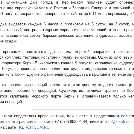
 в ближайшие дни погода в Керченском проливе будет определ
она над европейской частью России и Западной Сибирью и ложбиной н
21 августа сохраняется северо-восточный ветер 6-11 м/с с порывами до 1
дка выдается каждые 6 часов с прогнозом на 5 суток, на 3 суток, н
постоянный контроль гидрометеорологических условий в зоне произ
 и направление ветра, барометрическое давление, видимость, высота 
е осадки.
о программе подготовки, до начала морской операции в акватори
ся комплекс тестовых испытаний плавучей системы. Один из ключевых 
 фарватере Керчь-Еникальского канала 9 августа: ограничение судохо
. Лоцманы провели через пролив все суда, ожидавшиеся транзита, в т
ия испытаний. Другие ограничения судоходства в проливе в течение авг
аты проведения операций определяются за двое суток до их начала (в
в зоне проведения операций). Судоходство, включая транзит по Кер
ется капитаном морского порта Керчь и ограничивается только не
ия операций.
стали свидетелем происшествия, или знаете о предстоящем событии
ыми фотографиями, звоните +7-(978)-853-94-44,
пишите
info@kerch.com
 на сайте
KERCH.COM.RU
.