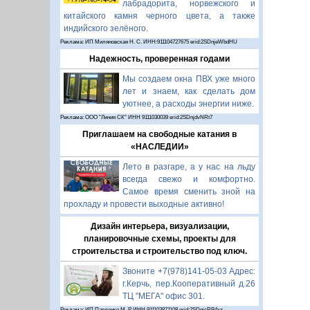
лабрадорита, норвежского и
китайского камня черного цвета, а также
индийского зелёного.
Реклама: ИП Миляновская Н. С. ИНН:911104727675 erid:2SDnjeWbdHU
Надежность, проверенная годами
Мы создаем окна ПВХ уже много
лет и знаем, как сделать дом
уютнее, а расходы энергии ниже.
Реклама: ООО "Линия СК" ИНН 9111030039 erid:2SDnjdvNRt7
Приглашаем на свободные катания в
«НАСЛЕДИИ»
Лето в разгаре, а у нас на льду
всегда свежо и комфортно.
Самое время сменить зной на
прохладу и провести выходные активно!
Дизайн интерьера, визуализации,
планировочные схемы, проекты для
строительства и строительство под ключ.
Звоните +7(978)141-05-03 Адрес:
г.Керчь, пер.Кооперативный д.26
ТЦ "МЕГА" офис 301.
Реклама: ИП Павленко М. Р. ИНН 911103871108 erid:2SDnjcRB4xz