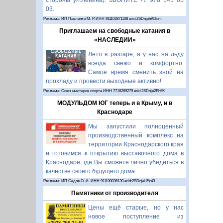
стороны ул.Ленина). ЗВОНИТЕ +7 978 141 05
03.
Реклама: ИП Павленко М. Р. ИНН 911103871108 erid:2SDnjehADdm
Приглашаем на свободные катания в
«НАСЛЕДИИ»
Лето в разгаре, а у нас на льду
всегда свежо и комфортно.
Самое время сменить зной на
прохладу и провести выходные активно!
Реклама: Союз мастеров спорта ИНН 7718289279 erid:2SDnje2Eh6K
МОДУЛЬДОМ ЮГ теперь и в Крыму, и в
Краснодаре
Мы запустили полноценный
производственный комплекс на
территории Краснодарского края
и готовимся к открытию выставочного дома в
Краснодаре, где Вы сможете лично убедиться в
качестве своего будущего дома.
Реклама: ИП Седов О. И. ИНН 911100036130 erid:2SDnjeLEz43
Памятники от производителя
Цены ещё старые, но у нас
новое поступление из