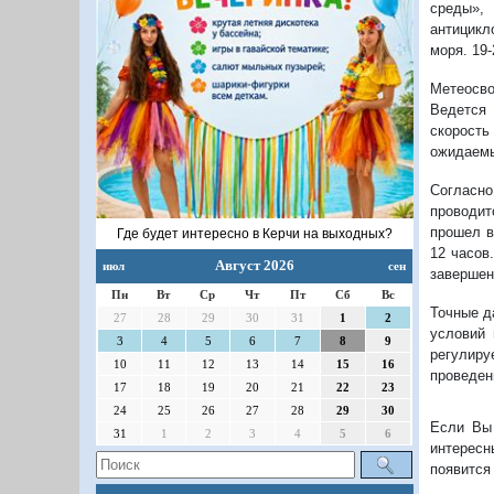
среды»,
антицикл
моря. 19-
Метеосво
Ведется 
скорость
ожидаемы
Согласн
проводит
прошел в
Где будет интересно в Керчи на выходных?
12 часов
Август 2026
июл
сен
завершен
Пн
Вт
Ср
Чт
Пт
Сб
Вс
Точные д
27
28
29
30
31
1
2
условий 
3
4
5
6
7
8
9
регулиру
10
11
12
13
14
15
16
проведен
17
18
19
20
21
22
23
24
25
26
27
28
29
30
Если Вы 
31
1
2
3
4
5
6
интересн
появится