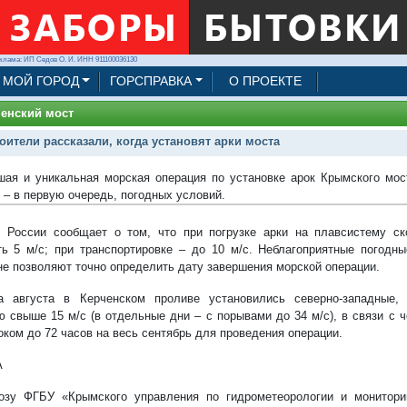
клама: ИП Седов О. И. ИНН 911100036130
МОЙ ГОРОД
ГОРСПРАВКА
О ПРОЕКТЕ
енский мост
оители рассказали, когда установят арки моста
ая и уникальная морская операция по установке арок Крымского мос
 – в первую очередь, погодных условий.
 России сообщает о том, что при погрузке арки на плавсистему ск
ь 5 м/с; при транспортировке – до 10 м/с. Неблагоприятные погодн
не позволяют точно определить дату завершения морской операции.
 августа в Керченском проливе установились северно-западные, 
ю свыше 15 м/с (в отдельные дни – с порывами до 34 м/с), в связи с
оком до 72 часов на весь сентябрь для проведения операции.
А
озу ФГБУ «Крымского управления по гидрометеорологии и монитор