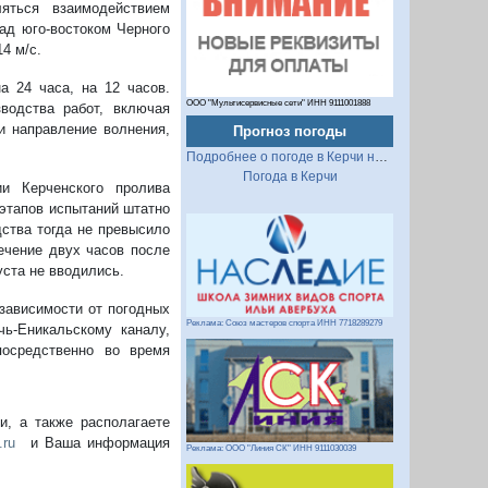
яться взаимодействием
ад юго-востоком Черного
4 м/с.
а 24 часа, на 12 часов.
ООО "Мультисервисные сети" ИНН 9111001888
водства работ, включая
и направление волнения,
Прогноз погоды
Подробнее о погоде в Керчи на 2 недели
Погода в Керчи
и Керченского пролива
этапов испытаний штатно
дства тогда не превысило
ечение двух часов после
уста не вводились.
 зависимости от погодных
Реклама: Союз мастеров спорта ИНН 7718289279
чь-Еникальскому каналу,
посредственно во время
, а также располагаете
.ru
и Ваша информация
Реклама: ООО "Линия СК" ИНН 9111030039