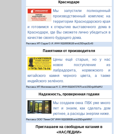
Краснодаре
Мы запустили полноценный
производственный комплекс на
территории Краснодарского края
и готовимся к открытию выставочного дома в
Краснодаре, где Вы сможете лично убедиться в
качестве своего будущего дома.
Реклама: ИП Седов О. И. ИНН 911100036130 erid:2SDnjeLEz43
Памятники от производителя
Цены ещё старые, но у нас
новое поступление из
лабрадорита, норвежского и
китайского камня черного цвета, а также
индийского зелёного.
Реклама: ИП Миляновская Н. С. ИНН:911104727675 erid:2SDnjeWbdHU
Надежность, проверенная годами
Мы создаем окна ПВХ уже много
лет и знаем, как сделать дом
уютнее, а расходы энергии ниже.
Реклама: ООО "Линия СК" ИНН 9111030039 erid:2SDnjdvNRt7
Приглашаем на свободные катания в
«НАСЛЕДИИ»