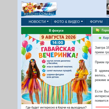
Ре
НОВОСТИ
ФОТО & ВИДЕО
ФОРУМ
Горо
В фокусе
Кер
Завтра 1
прием гр
Прием про
В админ
велось, 
режиме ж
Если Вы 
интересн
появится
Где будет интересно в Керчи на выходных?