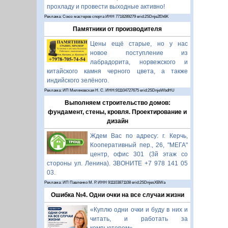
прохладу и провести выходные активно!
Реклама: Союз мастеров спорта ИНН 7718289279 erid:2SDnje2Eh6K
Памятники от производителя
Цены ещё старые, но у нас
новое поступление из
лабрадорита, норвежского и
китайского камня черного цвета, а также
индийского зелёного.
Реклама: ИП Миляновская Н. С. ИНН:911104727675 erid:2SDnjeWbdHU
Выполняем строительство домов:
фундамент, стены, кровля. Проектирование и
дизайн
Ждем Вас по адресу: г. Керчь,
Кооперативный пер., 26, "МЕГА"
центр, офис 301 (3й этаж со
стороны ул. Ленина). ЗВОНИТЕ +7 978 141 05
03.
Реклама: ИП Павленко М. Р. ИНН 911103871108 erid:2SDnjesXBWa
Ошибка №4. Одни очки на все случаи жизни
«Куплю одни очки и буду в них и
читать, и работать за
компьютером».