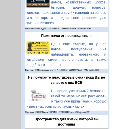
домов, хозяйственных блоков,
бытовок, гаражей, навесов,
киосков, павильонов и других изделий на основе
металлокаркаса – идеальное решение для
жизни и бизнеса.
Реклама: ИП Седов О. И. ИНН 911100036130 erid:2SDnjcoMmXq
Памятники от производителя
Цены ещё старые, но у нас
новое поступление из
лабрадорита, норвежского и
китайского камня черного цвета, а также
индийского зелёного.
Реклама: ИП Миляновская Н. С. ИНН:911104727675 erid:2SDnjeWbdHU
Не покупайте пластиковые окна - пока Вы не
узнаете о них ВСЁ
Наверное уже каждый человек в
какой то мере может рассказать
о таких уже привычных и хорошо
известных всем пластиковых окнах.
Реклама: ООО "Линия СК" ИНН 9111030039 erid:2SDnjccooQW
Пространство для жизни, которой вы
достойны