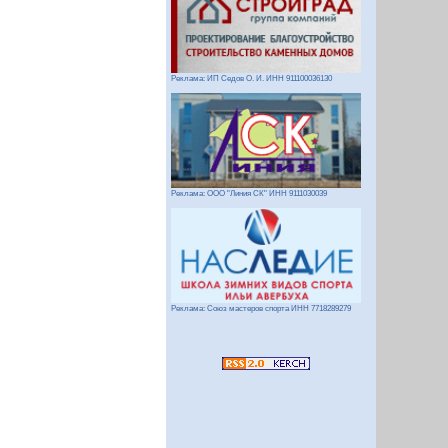
Реклама: ИП Седов О. И. ИНН 911100036130
Реклама: ООО "Линия СК" ИНН 9111030039
Реклама: Союз мастеров спорта ИНН 7718289279