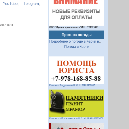
,
YouTube
,
Telegram
,
.2017 16:11
ООО "Мультисервисные сети" ИНН 9111001888
Прогноз погоды
Подробнее о погоде в Керчи на 2 недели
Погода в Керчи
Реклама: Вандышев А.Н. ИНН 911113162887
Реклама: ИП Миляновская Н. С. ИНН 911104727675