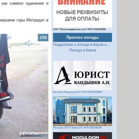
 как символ единения и
вершине горы Митридат в
ООО "Мультисервисные сети" ИНН 9111001888
Прогноз погоды
2/56
Подробнее о погоде в Керчи на 2 недели
Погода в Керчи
Реклама: Вандышев А.Н. ИНН 911113162887
Следующий
Реклама: ООО "Линия СК" ИНН 9111030039