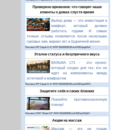
Проверено временем: что говорят наши
клиенты о домах спустя время
Выбор дома — это инвестиция в
комфорт, который должен
работать годами. И самые
точные отзывы появляются после нескольких
суровых зим, жарких лет и будничной жизни.
Реклама: ИП Седов О. И. ИНН 911100036130 erid:2SDnjegnNa7
Эталон статуса и безупречного вкуса
ВАЛЬМА 173 - это проект,
который создан для тех, кто не
идет на компромиссы между
эстетикой и комфортом.
Реклама: ИП Седов О. И. ИНН 911100036130 erid:2SDnjenhKFh
Защитите себя и своих близких
Поклейте противоосколочную
пленку!
Реклама: ООО "Линия СК" ИНН 9111030039 erid:2SDnjcDQahY
Акции на массаж
Массаж — это не только