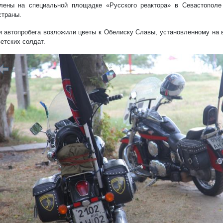
лены на специальной площадке «Русского реактора» в Севастополе
страны.
и автопробега возложили цветы к Обелиску Славы, установленному на 
етских солдат.
редыдущий