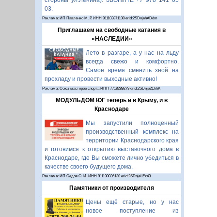
стороны ул.Ленина). ЗВОНИТЕ +7 978 141 05
03.
Реклама: ИП Павленко М. Р. ИНН 911103871108 erid:2SDnjehADdm
Приглашаем на свободные катания в
«НАСЛЕДИИ»
Лето в разгаре, а у нас на льду
всегда свежо и комфортно.
Самое время сменить зной на
прохладу и провести выходные активно!
Реклама: Союз мастеров спорта ИНН 7718289279 erid:2SDnje2Eh6K
МОДУЛЬДОМ ЮГ теперь и в Крыму, и в
Краснодаре
Мы запустили полноценный
производственный комплекс на
территории Краснодарского края
и готовимся к открытию выставочного дома в
Краснодаре, где Вы сможете лично убедиться в
качестве своего будущего дома.
Реклама: ИП Седов О. И. ИНН 911100036130 erid:2SDnjeLEz43
Памятники от производителя
Цены ещё старые, но у нас
новое поступление из