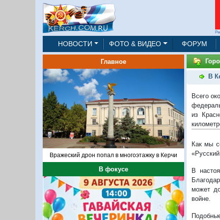
Ре
НОВОСТИ
ФОТО & ВИДЕО
ФОРУМ
Горо
Главное
В К
Всего ок
федераль
из Крас
километр
Как мы с
«Русский 
Вражеский дрон попал в многоэтажку в Керчи
В фокусе
В насто
Благодар
может до
войне.
Подобные