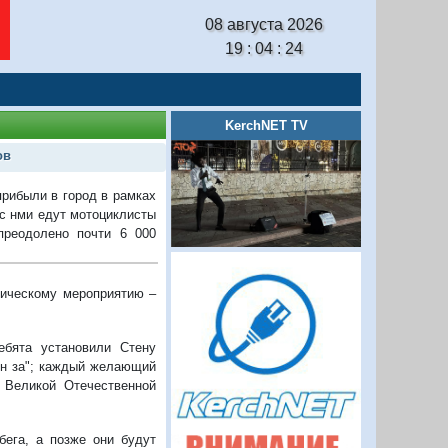
08 августа 2026
19 : 04 : 25
KerchNET TV
ов
прибыли в город в рамках
 с нми едут мотоциклисты
преодолено почти 6 000
тическому мероприятию –
ебята установили Стену
рен за"; каждый желающий
 Великой Отечественной
ега, а позже они будут