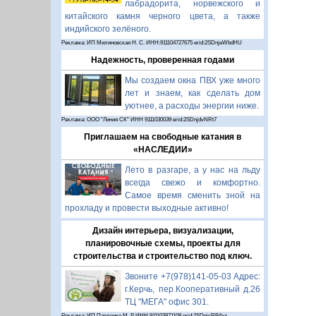
лабрадорита, норвежского и
китайского камня черного цвета, а также
индийского зелёного.
Реклама: ИП Миляновская Н. С. ИНН:911104727675 erid:2SDnjeWbdHU
Надежность, проверенная годами
Мы создаем окна ПВХ уже много
лет и знаем, как сделать дом
уютнее, а расходы энергии ниже.
Реклама: ООО "Линия СК" ИНН 9111030039 erid:2SDnjdvNRt7
Приглашаем на свободные катания в
«НАСЛЕДИИ»
Лето в разгаре, а у нас на льду
всегда свежо и комфортно.
Самое время сменить зной на
прохладу и провести выходные активно!
Дизайн интерьера, визуализации,
планировочные схемы, проекты для
строительства и строительство под ключ.
Звоните +7(978)141-05-03 Адрес:
г.Керчь, пер.Кооперативный д.26
ТЦ "МЕГА" офис 301.
Реклама: ИП Павленко М. Р. ИНН 911103871108 erid:2SDnjcRB4xz