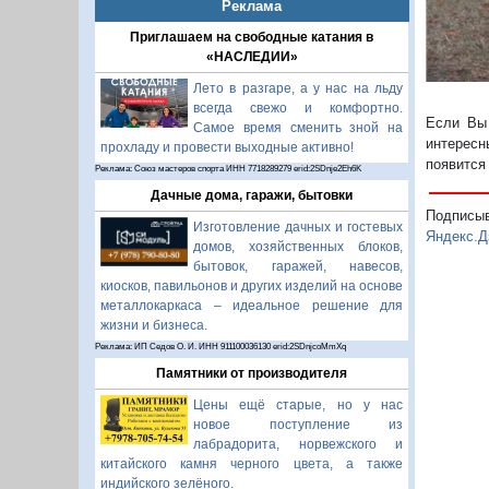
Реклама
Приглашаем на свободные катания в
«НАСЛЕДИИ»
Лето в разгаре, а у нас на льду
всегда свежо и комфортно.
Если Вы 
Самое время сменить зной на
интересн
прохладу и провести выходные активно!
появится
Реклама: Союз мастеров спорта ИНН 7718289279 erid:2SDnje2Eh6K
Дачные дома, гаражи, бытовки
Подписы
Изготовление дачных и гостевых
Яндекс.Д
домов, хозяйственных блоков,
бытовок, гаражей, навесов,
киосков, павильонов и других изделий на основе
металлокаркаса – идеальное решение для
жизни и бизнеса.
Реклама: ИП Седов О. И. ИНН 911100036130 erid:2SDnjcoMmXq
Памятники от производителя
Цены ещё старые, но у нас
новое поступление из
лабрадорита, норвежского и
китайского камня черного цвета, а также
индийского зелёного.