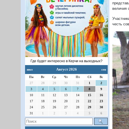
представ
величия 
Участник
честь сов
1/56
Где будет интересно в Керчи на выходных?
Август 2026
июл
сен
Пн
Вт
Ср
Чт
Пт
Сб
Вс
27
28
29
30
31
1
2
3
4
5
6
7
8
9
П
10
11
12
13
14
15
16
17
18
19
20
21
22
23
24
25
26
27
28
29
30
31
1
2
3
4
5
6