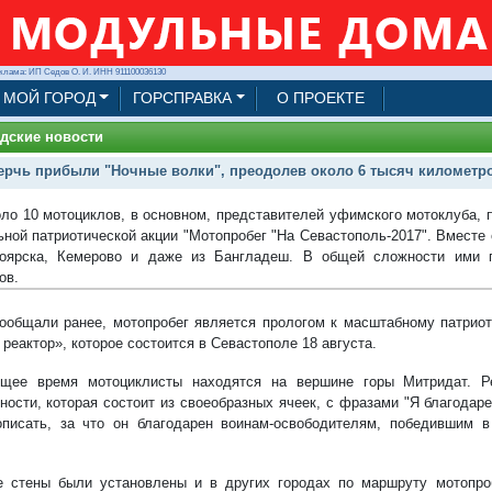
клама: ИП Седов О. И. ИНН 911100036130
МОЙ ГОРОД
ГОРСПРАВКА
О ПРОЕКТЕ
дские новости
ерчь прибыли "Ночные волки", преодолев около 6 тысяч километр
оло 10 мотоциклов, в основном, представителей уфимского мотоклуба, 
ной патриотической акции "Мотопробег "На Севастополь-2017". Вместе
ноярска, Кемерово и даже из Бангладеш. В общей сложности ими 
ов.
ообщали ранее, мотопробег является прологом к масштабному патрио
реактор», которое состоится в Севастополе 18 августа.
ящее время мотоциклисты находятся на вершине горы Митридат. Р
ности, которая состоит из своеобразных ячеек, с фразами "Я благода
писать, за что он благодарен воинам-освободителям, победившим в
 стены были установлены и в других городах по маршруту мотопроб