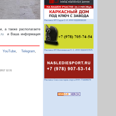
Реклама: ИП Седов О. И. ИНН 911100036130
, а также располагаете
.ru
и Ваша информация
Реклама: ИП Миляновская Н. С. ИНН 911104727675
,
YouTube
,
Telegram
,
.2017 12:31
Реклама: Союз мастеров спорта ИНН 7718289279