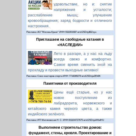
удовольствие, но и: снятие
напряжения и усталости;
расслабление мышц; улучшение
кровообращения; заряд бодрости и отличного
настроения.
Реклама: АО "Москва-Крым" ИНН 9111001687 erid:2SDnjdBZsyu
Приглашаем на свободные катания в
«НАСЛЕДИИ»
Лето в разгаре, а у нас на льду
всегда свежо и комфортно.
Самое время сменить зной на
прохладу и провести выходные активно!
Реклама: Союз мастеров спорта ИНН 7718289279 erid:2SDnje2Eh6K
Памятники от производителя
Цены ещё старые, но у нас
новое поступление из
лабрадорита, норвежского и
китайского камня черного цвета, а также
индийского зелёного.
Реклама: ИП Миляновская Н. С. ИНН:911104727675 erid:2SDnjeWbdHU
Выполняем строительство домов:
фундамент, стены, кровля. Проектирование и