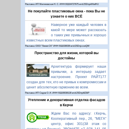
Реклама: ИП Миляновская Н. С. ИНН:911104727675 erid:2SDnjeWbdHU
Не покупайте пластиковые окна - пока Вы не
узнаете о них ВСЁ
Наверное уже каждый человек в
какой то мере может рассказать
о таких уже привычных и хорошо
известных всем пластиковых окнах.
Реклама: ООО "Линия СК" ИНН 9111030039 erid:2SDnjccooQW
Пространство для жизни, которой вы
достойны
Архитектура формирует наши
привычки, а интерьер задает
настроение. Проект РАЙТ177
создан для тех, кто не привык к компромиссам и
ценит абсолютную гармонию во всем.
Реклама: ИП Седов О. И. ИНН 911100036130 erid:2SDnjd4Z8iP
Утепление и декоративная отделка фасадов
в Керчи
Ждем Вас по адресу: г.Керчь,
Кооперативный пер., 26, "МЕГА"
центр, офис 301(3й этаж со