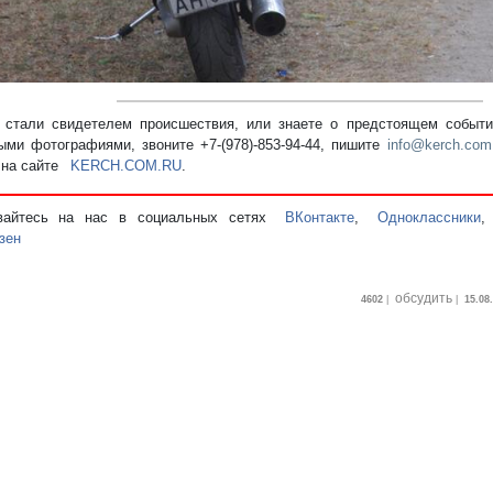
стали свидетелем происшествия, или знаете о предстоящем событии
ыми фотографиями, звоните +7-(978)-853-94-44,
пишите
info@kerch.com
 на сайте
KERCH.COM.RU
.
вайтесь на нас в социальных сетях
ВКонтакте
,
Одноклассники
зен
обсудить
4602
|
|
15.08