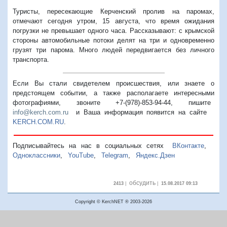
Туристы, пересекающие Керченский пролив на паромах,
отмечают сегодня утром, 15 августа, что время ожидания
погрузки не превышает одного часа. Рассказывают: с крымской
стороны автомобильные потоки делят на три и одновременно
грузят три парома. Много людей передвигается без личного
транспорта.
Если Вы стали свидетелем происшествия, или знаете о
предстоящем событии, а также располагаете интересными
фотографиями, звоните +7-(978)-853-94-44,
пишите
info@kerch.com.ru
и Ваша информация появится на сайте
KERCH.COM.RU
.
Подписывайтесь на нас в социальных сетях
ВКонтакте
,
Одноклассники
,
YouTube
,
Telegram
,
Яндекс.Дзен
обсудить
2413
|
|
15.08.2017 09:13
Copyright © KerchNET ® 2003-2026