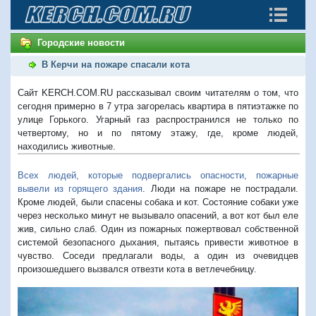
Городские новости
В Керчи на пожаре спасали кота
Сайт KERCH.COM.RU рассказывал своим читателям о том, что
сегодня примерно в 7 утра загорелась квартира в пятиэтажке по
улице Горького. Угарный газ распространился не только по
четвертому, но и по пятому этажу, где, кроме людей,
находились животные.
Всех людей, которые подвергались опасности, пожарные
вывели из горящего здания
. Люди на пожаре не пострадали.
Кроме людей, были спасены собака и кот. Состояние собаки уже
через несколько минут не вызывало опасений, а вот кот был еле
жив, сильно слаб. Один из пожарных пожертвовал собственной
системой безопасного дыхания, пытаясь привести животное в
чувство. Соседи предлагали воды, а один из очевидцев
произошедшего вызвался отвезти кота в ветлечебницу.