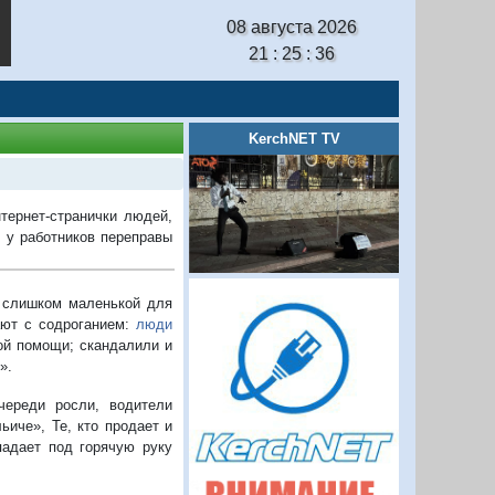
08 августа 2026
21 : 25 : 37
KerchNET TV
тернет-странички людей,
 у работников переправы
ь слишком маленькой для
ают с содроганием:
люди
ой помощи; скандалили и
».
череди росли, водители
иче», Те, кто продает и
падает под горячую руку