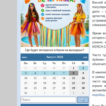
Весной и
популярн
дело – 
артистов
устраива
сбежалис
Ярким во
которого
узнали, 
KERCH.CO
Где будет интересно в Керчи на выходных?
Часто ту
Август 2026
июл
сен
бубном»:
Пн
Вт
Ср
Чт
Пт
Сб
Вс
объяснит
27
28
29
30
31
1
2
В накопи
3
4
5
6
7
8
9
и ужины.
10
11
12
13
14
15
16
часто за
17
18
19
20
21
22
23
играли 
24
25
26
27
28
29
30
автомоби
31
1
2
3
4
5
6
индейцы
Если Вы 