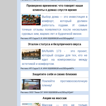
Проверено временем: что говорят наши
клиенты о домах спустя время
Выбор дома — это инвестиция в
комфорт, который должен
работать годами. И самые
точные отзывы появляются после нескольких
суровых зим, жарких лет и будничной жизни.
Реклама: ИП Седов О. И. ИНН 911100036130 erid:2SDnjegnNa7
Эталон статуса и безупречного вкуса
ВАЛЬМА 173 - это проект,
который создан для тех, кто не
идет на компромиссы между
эстетикой и комфортом.
Реклама: ИП Седов О. И. ИНН 911100036130 erid:2SDnjenhKFh
Защитите себя и своих близких
Поклейте противоосколочную
пленку!
Реклама: ООО "Линия СК" ИНН 9111030039 erid:2SDnjcDQahY
Акции на массаж
Массаж — это не только