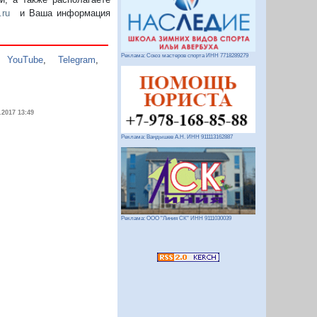
.ru
и Ваша информация
Реклама: Союз мастеров спорта ИНН 7718289279
,
YouTube
,
Telegram
,
.2017 13:49
Реклама: Вандышев А.Н. ИНН 911113162887
Реклама: ООО "Линия СК" ИНН 9111030039