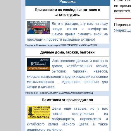
Реклама
интересн
Приглашаем на свободные катания в
появится
«НАСЛЕДИИ»
Лето в разгаре, а у нас на льду
Подписы
всегда свежо и комфортно.
Яндекс.Д
Самое время сменить зной на
прохладу и провести выходные активно!
Реклама: Союз мастеров спорта ИНН 7718289279 erid:2SDnje2Eh6K
Дачные дома, гаражи, бытовки
Изготовление дачных и гостевых
домов, хозяйственных блоков,
бытовок, гаражей, навесов,
киосков, павильонов и других изделий на основе
металлокаркаса – идеальное решение для
жизни и бизнеса.
Реклама: ИП Седов О. И. ИНН 911100036130 erid:2SDnjcoMmXq
Памятники от производителя
Цены ещё старые, но у нас
новое поступление из
лабрадорита, норвежского и
китайского камня черного цвета, а также
индийского зелёного.