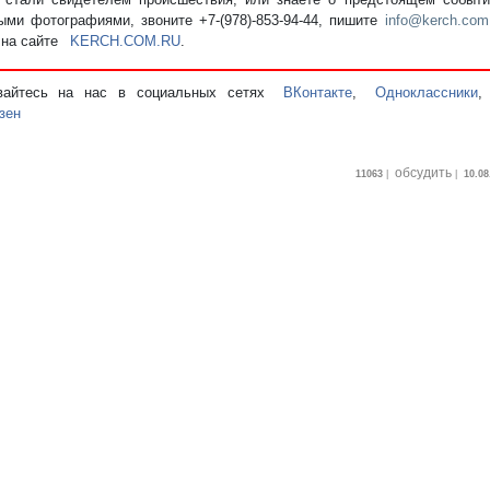
ыми фотографиями, звоните +7-(978)-853-94-44,
пишите
info@kerch.com
 на сайте
KERCH.COM.RU
.
вайтесь на нас в социальных сетях
ВКонтакте
,
Одноклассники
зен
обсудить
11063
|
|
10.08