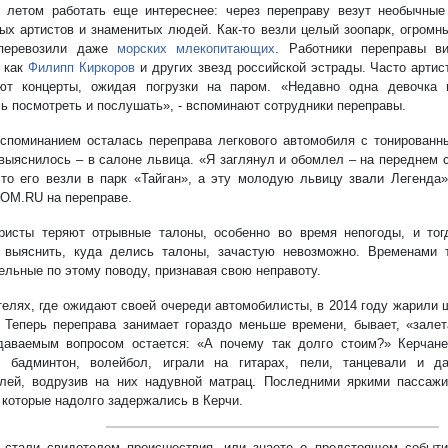
 летом работать еще интереснее: через переправу везут необычные
ых артистов и знаменитых людей. Как-то везли целый зоопарк, огромн
перевозили даже
морских млекопитающих
. Работники переправы в
, как
Филипп Киркоров
и других звезд российской эстрады. Часто артис
ют концерты, ожидая погрузки на паром. «Недавно одна девочка 
ь посмотреть и послушать», - вспоминают сотрудники переправы.
споминанием осталась переправа легкового автомобиля с тонированн
 выяснилось – в салоне львица. «Я заглянул и обомлел – на переднем
что его везли в парк «Тайган», а эту молодую львицу звали Легенда»
M.RU на переправе.
ристы теряют отрывные талоны, особенно во время непогоды, и тог
 выяснить, куда делись талоны, зачастую невозможно. Временами 
ельные по этому поводу, признавая свою неправоту.
телях, где ожидают своей очереди автомобилисты, в 2014 году жарили
 Теперь переправа занимает гораздо меньше времени, бывает, «зале
даваемым вопросом остается: «А почему так долго стоим?» Керчане
в бадминтон, волейбол, играли на гитарах, пели, танцевали и д
лей, водрузив на них надувной матрац. Последними яркими пасса
, которые надолго задержались в Керчи.
стали свидетелем происшествия, или знаете о предстоящем событии