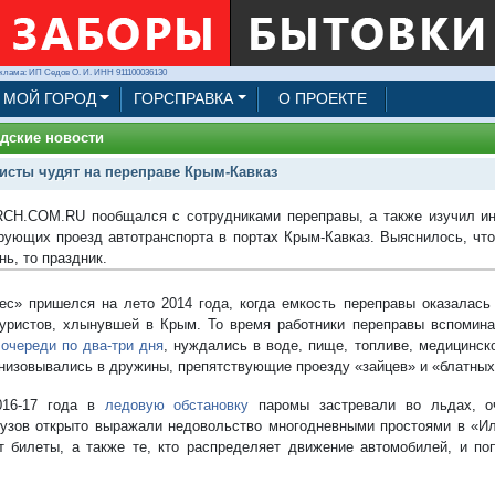
клама: ИП Седов О. И. ИНН 911100036130
МОЙ ГОРОД
ГОРСПРАВКА
О ПРОЕКТЕ
дские новости
исты чудят на переправе Крым-Кавказ
CH.COM.RU пообщался с сотрудниками переправы, а также изучил ин
рующих проезд автотранспорта в портах Крым-Кавказ. Выяснилось, что
нь, то праздник.
ес» пришелся на лето 2014 года, когда емкость переправы оказалас
уристов, хлынувшей в Крым. То время работники переправы вспомин
 очереди по два-три дня
, нуждались в воде, пище, топливе, медицинск
низовывались в дружины, препятствующие проезду «зайцев» и «блатных
016-17 года в
ледовую обстановку
паромы застревали во льдах, о
узов открыто выражали недовольство многодневными простоями в «Иль
т билеты, а также те, кто распределяет движение автомобилей, и по