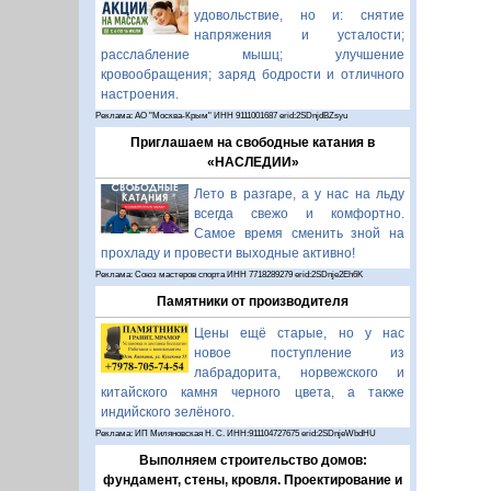
удовольствие, но и: снятие
напряжения и усталости;
расслабление мышц; улучшение
кровообращения; заряд бодрости и отличного
настроения.
Реклама: АО "Москва-Крым" ИНН 9111001687 erid:2SDnjdBZsyu
Приглашаем на свободные катания в
«НАСЛЕДИИ»
Лето в разгаре, а у нас на льду
всегда свежо и комфортно.
Самое время сменить зной на
прохладу и провести выходные активно!
Реклама: Союз мастеров спорта ИНН 7718289279 erid:2SDnje2Eh6K
Памятники от производителя
Цены ещё старые, но у нас
новое поступление из
лабрадорита, норвежского и
китайского камня черного цвета, а также
индийского зелёного.
Реклама: ИП Миляновская Н. С. ИНН:911104727675 erid:2SDnjeWbdHU
Выполняем строительство домов:
фундамент, стены, кровля. Проектирование и