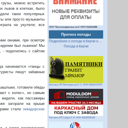
 грузы, можно встретить
ых львов в клетках, было
идели таких популярных
ты или просто музыканты
играла на укулеле, все
ООО "Мультисервисные сети" ИНН 9111001888
Прогноз погоды
ыми окнами, при осмотре
Подробнее о погоде в Керчи на 2 недели
 сидении был львенок! Мы
Погода в Керчи
, - поделились с сайтом
да начинаются «танцы с
туристы пишут забавные
Реклама: ИП Миляновская Н. С. ИНН 911104727675
 шашлыки, готовили обеды
тают с колес», но самым
 видели, как пассажиры
аже загорали на крыше
жирами стали
эквадорские
Реклама: ИП Седов О. И. ИНН 911100036130
, а также располагаете