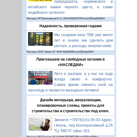
лабрадорита, норвежского и
китайского камня черного цвета, а также
индийского зелёного.
Реклама: ИП Миляновская Н. С. ИНН:911104727675 erid:2SDnjeWbdHU
Надежность, проверенная годами
Мы создаем окна ПВХ уже много
лет и знаем, как сделать дом
уютнее, а расходы энергии ниже.
Реклама: ООО "Линия СК" ИНН 9111030039 erid:2SDnjdvNRt7
Приглашаем на свободные катания в
«НАСЛЕДИИ»
Лето в разгаре, а у нас на льду
всегда свежо и комфортно.
Самое время сменить зной на
прохладу и провести выходные активно!
Дизайн интерьера, визуализации,
планировочные схемы, проекты для
строительства и строительство под ключ.
Звоните +7(978)141-05-03 Адрес:
г.Керчь, пер.Кооперативный д.26
ТЦ "МЕГА" офис 301.
Реклама: ИП Павленко М. Р. ИНН 911103871108 erid:2SDnjcRB4xz