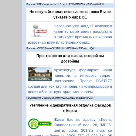
Реклама: ИП Миляновская Н. С. ИНН:911104727675 erid:2SDnjeWbdHU
Не покупайте пластиковые окна - пока Вы не
узнаете о них ВСЁ
Наверное уже каждый человек в
какой то мере может рассказать
о таких уже привычных и хорошо
известных всем пластиковых окнах.
Реклама: ООО "Линия СК" ИНН 9111030039 erid:2SDnjccooQW
Пространство для жизни, которой вы
достойны
Архитектура формирует наши
привычки, а интерьер задает
настроение. Проект РАЙТ177
создан для тех, кто не привык к компромиссам и
ценит абсолютную гармонию во всем.
Реклама: ИП Седов О. И. ИНН 911100036130 erid:2SDnjd4Z8iP
Утепление и декоративная отделка фасадов
в Керчи
Ждем Вас по адресу: г.Керчь,
Кооперативный пер., 26, "МЕГА"
центр, офис 301(3й этаж со