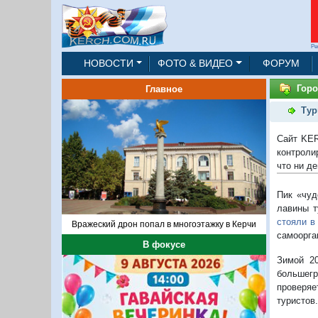
Ре
НОВОСТИ
ФОТО & ВИДЕО
ФОРУМ
Горо
Главное
Тур
Сайт KER
контроли
что ни де
Пик «чуд
лавины т
стояли в
Вражеский дрон попал в многоэтажку в Керчи
самоорга
В фокусе
Зимой 2
большегр
проверяе
туристов.