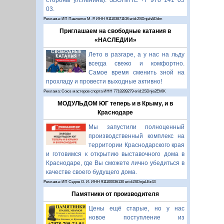
стороны ул.Ленина). ЗВОНИТЕ +7 978 141 05
03.
Реклама: ИП Павленко М. Р. ИНН 911103871108 erid:2SDnjehADdm
Приглашаем на свободные катания в
«НАСЛЕДИИ»
Лето в разгаре, а у нас на льду
всегда свежо и комфортно.
Самое время сменить зной на
прохладу и провести выходные активно!
Реклама: Союз мастеров спорта ИНН 7718289279 erid:2SDnje2Eh6K
МОДУЛЬДОМ ЮГ теперь и в Крыму, и в
Краснодаре
Мы запустили полноценный
производственный комплекс на
территории Краснодарского края
и готовимся к открытию выставочного дома в
Краснодаре, где Вы сможете лично убедиться в
качестве своего будущего дома.
Реклама: ИП Седов О. И. ИНН 911100036130 erid:2SDnjeLEz43
Памятники от производителя
Цены ещё старые, но у нас
новое поступление из