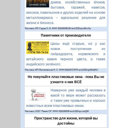
домов, хозяйственных блоков,
бытовок, гаражей, навесов,
киосков, павильонов и других изделий на основе
металлокаркаса – идеальное решение для
жизни и бизнеса.
Реклама: ИП Седов О. И. ИНН 911100036130 erid:2SDnjcoMmXq
Памятники от производителя
Цены ещё старые, но у нас
новое поступление из
лабрадорита, норвежского и
китайского камня черного цвета, а также
индийского зелёного.
Реклама: ИП Миляновская Н. С. ИНН:911104727675 erid:2SDnjeWbdHU
Не покупайте пластиковые окна - пока Вы не
узнаете о них ВСЁ
Наверное уже каждый человек в
какой то мере может рассказать
о таких уже привычных и хорошо
известных всем пластиковых окнах.
Реклама: ООО "Линия СК" ИНН 9111030039 erid:2SDnjccooQW
Пространство для жизни, которой вы
достойны