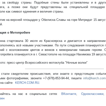
я за свободу страны. Подобные стены были установлены и в друг
бега, а позже они будут представлены на специальной площадке 
оле как символ единения и величия страны.
тие на верхней площадке у Обелиска Славы на горе Митридат 15 август
й.
ция о Мотопробеге
нна стартовала 30 июля из Красноярска и двигается в направлении
пополняясь всё новыми участниками. По пути следования планируется 
ний с возложением цветов и венков к мемориалам павшим героям. О
топробега планируется в г. Севастополе на площади Нахимова 19 августа
фото: пресс-центр Всероссийского мотоклуба "Ночные волки"
стали свидетелем происшествия, или знаете о предстоящем событии
ыми фотографиями, звоните +7-(978)-853-94-44,
пишите
info@kerch.com
 на сайте
KERCH.COM.RU
.
вайтесь на нас в социальных сетях
ВКонтакте
,
Одноклассники
зен