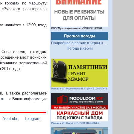
их городах по маршруту
«Русского реактора» в
а начнётся в 12:00, вход
ООО "Мультисервисные сети" ИНН 9111001888
Прогноз погоды
Подробнее о погоде в Керчи на 2 недели
Погода в Керчи
 Севастополя, в каждом
посещение мест воинских
кончание торжественной
 2017 года.
Реклама: ИП Миляновская Н. С. ИНН 911104727675
, а также располагаете
.ru
и Ваша информация
,
YouTube
,
Telegram
,
Реклама: ИП Седов О. И. ИНН 911100036130