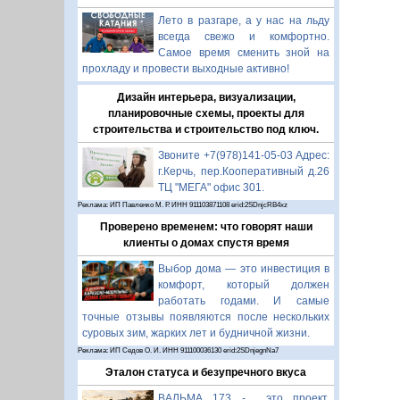
Лето в разгаре, а у нас на льду
всегда свежо и комфортно.
Самое время сменить зной на
прохладу и провести выходные активно!
Дизайн интерьера, визуализации,
планировочные схемы, проекты для
строительства и строительство под ключ.
Звоните +7(978)141-05-03 Адрес:
г.Керчь, пер.Кооперативный д.26
ТЦ "МЕГА" офис 301.
Реклама: ИП Павленко М. Р. ИНН 911103871108 erid:2SDnjcRB4xz
Проверено временем: что говорят наши
клиенты о домах спустя время
Выбор дома — это инвестиция в
комфорт, который должен
работать годами. И самые
точные отзывы появляются после нескольких
суровых зим, жарких лет и будничной жизни.
Реклама: ИП Седов О. И. ИНН 911100036130 erid:2SDnjegnNa7
Эталон статуса и безупречного вкуса
ВАЛЬМА 173 - это проект,