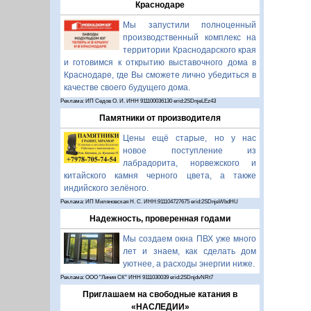
Краснодаре
Мы запустили полноценный
производственный комплекс на
территории Краснодарского края
и готовимся к открытию выставочного дома в
Краснодаре, где Вы сможете лично убедиться в
качестве своего будущего дома.
Реклама: ИП Седов О. И. ИНН 911100036130 erid:2SDnjeLEz43
Памятники от производителя
Цены ещё старые, но у нас
новое поступление из
лабрадорита, норвежского и
китайского камня черного цвета, а также
индийского зелёного.
Реклама: ИП Миляновская Н. С. ИНН:911104727675 erid:2SDnjeWbdHU
Надежность, проверенная годами
Мы создаем окна ПВХ уже много
лет и знаем, как сделать дом
уютнее, а расходы энергии ниже.
Реклама: ООО "Линия СК" ИНН 9111030039 erid:2SDnjdvNRt7
Приглашаем на свободные катания в
«НАСЛЕДИИ»