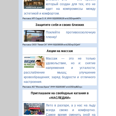
который создан для тех, кто не
идет на компромиссы между
эстетикой и комфортом.
Реклама: ИП Седов О. И. ИНН 911100036130 erid:2SDnjenhKFh
Защитите себя и своих близких
Поклейте противоосколочную
пленку!
Реклама: ООО "Линия СК" ИНН 9111030039 erid:2SDnjcDQahY
Акции на массаж
Массаж — это не только
удовольствие, но и: снятие
напряжения и усталости;
расслабление мышц; улучшение
кровообращения; заряд бодрости и отличного
настроения.
Реклама: АО "Москва-Крым" ИНН 9111001687 erid:2SDnjdBZsyu
Приглашаем на свободные катания в
«НАСЛЕДИИ»
Лето в разгаре, а у нас на льду
всегда свежо и комфортно.
Самое время сменить зной на