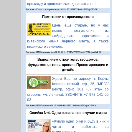
прохладу и провести выходные активно!
Реклама: Союз мастеров спорта ИНН 7718289279 erid:2SDnje2Eh6K
Памятники от производителя
Цены ещё старые, но у нас
новое поступление из
лабрадорита, норвежского и
китайского камня черного цвета, а также
индийского зелёного.
Реклама: ИП Миляновская Н. С. ИНН:911104727675 erid:2SDnjeWbdHU
Выполняем строительство домов:
фундамент, стены, кровля. Проектирование и
дизайн
Ждем Вас по адресу: г. Керчь,
Кооперативный пер., 26, "МЕГА"
центр, офис 301 (3й этаж со
стороны ул. Ленина). ЗВОНИТЕ +7 978 141 05
03.
Реклама: ИП Павленко М. Р. ИНН 911103871108 erid:2SDnjesXBWa
Ошибка №4. Одни очки на все случаи жизни
«Куплю одни очки и буду в них и
читать, и работать за
компьютером».