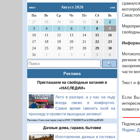
сражалс
Август 2026
июл
сен
мотопро
Севастоп
Пн
Вт
Ср
Чт
Пт
Сб
Вс
27
28
29
30
31
1
2
Мероприя
3
4
5
6
7
8
9
свободны
10
11
12
13
14
15
16
17
18
19
20
21
22
23
Информа
24
25
26
27
28
29
30
Мотоколо
31
1
2
3
4
5
6
регионе 
захороне
части мо
Реклама
Приглашаем на свободные катания в
Текст и 
«НАСЛЕДИИ»
Лето в разгаре, а у нас на льду
Если Вы 
всегда свежо и комфортно.
интересн
Самое время сменить зной на
появится
прохладу и провести выходные активно!
Реклама: Союз мастеров спорта ИНН 7718289279 erid:2SDnje2Eh6K
Подписы
Дачные дома, гаражи, бытовки
Яндекс.Д
Изготовление дачных и гостевых