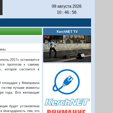
09 августа 2026
10 : 46 : 57
KerchNET TV
аны.
ополь-2017» остановится
ется прологом к самому
, которое состоится в
ней площадке у Мемориала
т гостям лучшие моменты
три года. Все желающие
кции будет установлена
в благодарность тем, кто