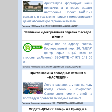
Архитектура формирует наши
привычки, а интерьер задает
настроение. Проект РАЙТ177
создан для тех, кто не привык к компромиссам и
ценит абсолютную гармонию во всем.
Реклама: ИП Седов О. И. ИНН 911100036130 erid:2SDnjd4Z8iP
Утепление и декоративная отделка фасадов
в Керчи
Ждем Вас по адресу: г.Керчь,
Кооперативный пер., 26, "МЕГА"
центр, офис 301(3й этаж со
стороны ул.Ленина). ЗВОНИТЕ +7 978 141 05
03.
Реклама: ИП Павленко М. Р. ИНН 911103871108 erid:2SDnjehADdm
Приглашаем на свободные катания в
«НАСЛЕДИИ»
Лето в разгаре, а у нас на льду
всегда свежо и комфортно.
Самое время сменить зной на
прохладу и провести выходные активно!
Реклама: Союз мастеров спорта ИНН 7718289279 erid:2SDnje2Eh6K
МОДУЛЬДОМ ЮГ теперь и в Крыму, и в