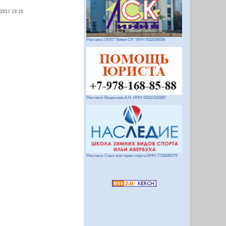
.2017 13:15
Реклама: ООО "Линия СК" ИНН 9111030039
Реклама: Вандышев А.Н. ИНН 911113162887
Реклама: Союз мастеров спорта ИНН 7718289279