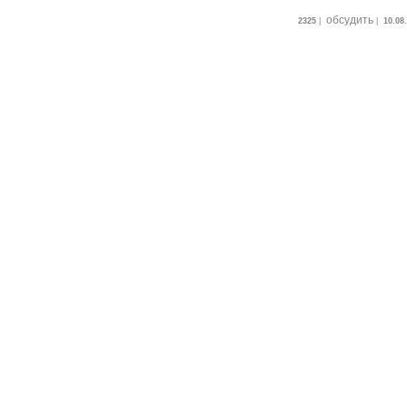
обсудить
2325
|
|
10.08