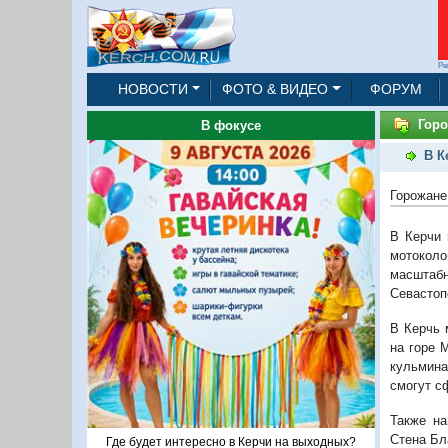
Ре
НОВОСТИ
ФОТО & ВИДЕО
ФОРУМ
Горо
В фокусе
В К
Горожане
В Керчи 
мотокол
масштаб
Севастоп
В Керчь 
на горе 
кульмина
смогут с
Также на
Стена Бл
Где будет интересно в Керчи на выходных?