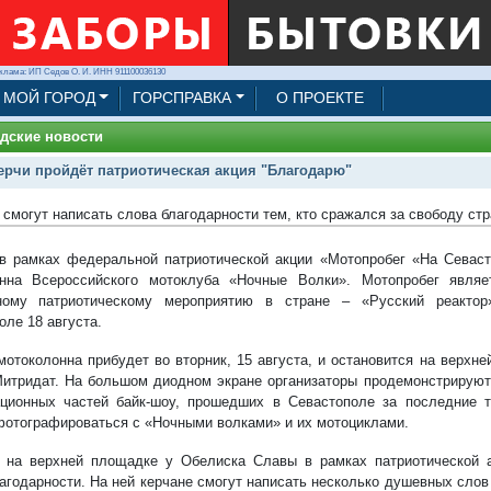
клама: ИП Седов О. И. ИНН 911100036130
МОЙ ГОРОД
ГОРСПРАВКА
О ПРОЕКТЕ
дские новости
ерчи пройдёт патриотическая акция "Благодарю"
 смогут написать слова благодарности тем, кто сражался за свободу стр
в рамках федеральной патриотической акции «Мотопробег «На Севаст
онна Всероссийского мотоклуба «Ночные Волки». Мотопробег явля
ному патриотическому мероприятию в стране – «Русский реактор»
оле 18 августа.
мотоколонна прибудет во вторник, 15 августа, и остановится на верх
Митридат. На большом диодном экране организаторы продемонстрирую
ционных частей байк-шоу, прошедших в Севастополе за последние 
фотографироваться с «Ночными волками» и их мотоциклами.
 на верхней площадке у Обелиска Славы в рамках патриотической а
агодарности. На ней керчане смогут написать несколько душевных слов 