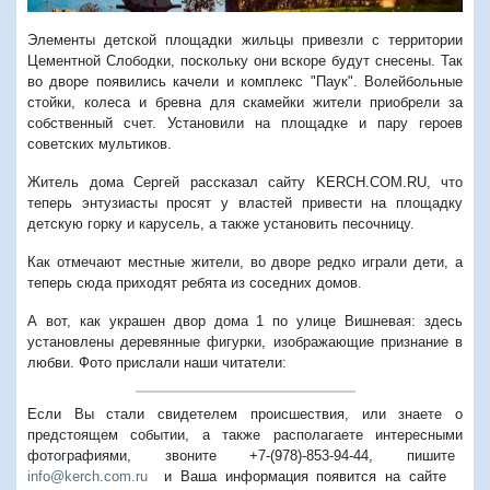
Элементы детской площадки жильцы привезли с территории
Цементной Слободки, поскольку они вскоре будут снесены. Так
во дворе появились качели и комплекс "Паук". Волейбольные
стойки, колеса и бревна для скамейки жители приобрели за
собственный счет. Установили на площадке и пару героев
советских мультиков.
Житель дома Сергей рассказал сайту KERCH.COM.RU, что
теперь энтузиасты просят у властей привести на площадку
детскую горку и карусель, а также установить песочницу.
Как отмечают местные жители, во дворе редко играли дети, а
теперь сюда приходят ребята из соседних домов.
А вот, как украшен двор дома 1 по улице Вишневая: здесь
установлены деревянные фигурки, изображающие признание в
любви. Фото прислали наши читатели:
Если Вы стали свидетелем происшествия, или знаете о
предстоящем событии, а также располагаете интересными
фотографиями, звоните +7-(978)-853-94-44,
пишите
info@kerch.com.ru
и Ваша информация появится на сайте