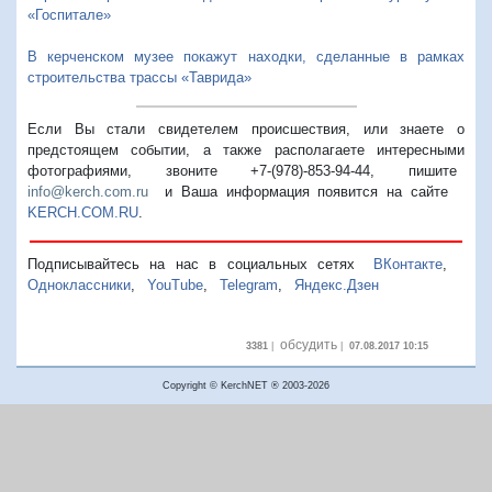
«Госпитале»
В керченском музее покажут находки, сделанные в рамках
строительства трассы «Таврида»
Если Вы стали свидетелем происшествия, или знаете о
предстоящем событии, а также располагаете интересными
фотографиями, звоните +7-(978)-853-94-44,
пишите
info@kerch.com.ru
и Ваша информация появится на сайте
KERCH.COM.RU
.
Подписывайтесь на нас в социальных сетях
ВКонтакте
,
Одноклассники
,
YouTube
,
Telegram
,
Яндекс.Дзен
обсудить
3381
|
|
07.08.2017 10:15
Copyright © KerchNET ® 2003-2026