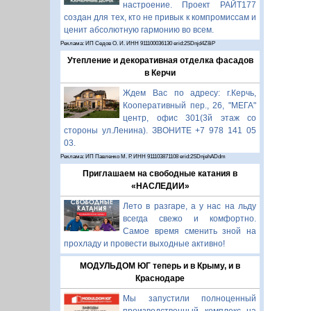
настроение. Проект РАЙТ177
создан для тех, кто не привык к компромиссам и
ценит абсолютную гармонию во всем.
Реклама: ИП Седов О. И. ИНН 911100036130 erid:2SDnjd4Z8iP
Утепление и декоративная отделка фасадов
в Керчи
Ждем Вас по адресу: г.Керчь,
Кооперативный пер., 26, "МЕГА"
центр, офис 301(3й этаж со
стороны ул.Ленина). ЗВОНИТЕ +7 978 141 05
03.
Реклама: ИП Павленко М. Р. ИНН 911103871108 erid:2SDnjehADdm
Приглашаем на свободные катания в
«НАСЛЕДИИ»
Лето в разгаре, а у нас на льду
всегда свежо и комфортно.
Самое время сменить зной на
прохладу и провести выходные активно!
МОДУЛЬДОМ ЮГ теперь и в Крыму, и в
Краснодаре
Мы запустили полноценный