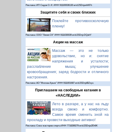
Реклама: ИП Седов О. И. ИНН 911100036130 erid:2SDnjenhKFh
Защитите себя и своих близких
Поклейте противоосколочную
пленку!
Реклама: ООО "Линия СК" ИНН 9111030039 erid:2SDnjcDQahY
Акции на массаж
Массаж — это не только
удовольствие, но и: снятие
напряжения и усталости;
расслабление мышц; улучшение
кровообращения; заряд бодрости и отличного
настроения.
Реклама: АО "Москва-Крым" ИНН 9111001687 erid:2SDnjdBZsyu
Приглашаем на свободные катания в
«НАСЛЕДИИ»
Лето в разгаре, а у нас на льду
всегда свежо и комфортно.
Самое время сменить зной на
прохладу и провести выходные активно!
Реклама: Союз мастеров спорта ИНН 7718289279 erid:2SDnje2Eh6K