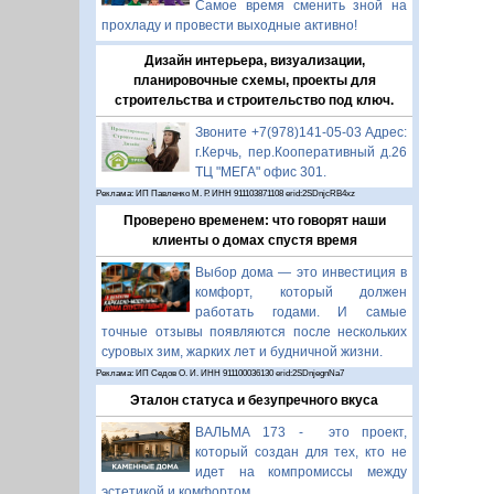
Самое время сменить зной на
прохладу и провести выходные активно!
Дизайн интерьера, визуализации,
планировочные схемы, проекты для
строительства и строительство под ключ.
Звоните +7(978)141-05-03 Адрес:
г.Керчь, пер.Кооперативный д.26
ТЦ "МЕГА" офис 301.
Реклама: ИП Павленко М. Р. ИНН 911103871108 erid:2SDnjcRB4xz
Проверено временем: что говорят наши
клиенты о домах спустя время
Выбор дома — это инвестиция в
комфорт, который должен
работать годами. И самые
точные отзывы появляются после нескольких
суровых зим, жарких лет и будничной жизни.
Реклама: ИП Седов О. И. ИНН 911100036130 erid:2SDnjegnNa7
Эталон статуса и безупречного вкуса
ВАЛЬМА 173 - это проект,
который создан для тех, кто не
идет на компромиссы между
эстетикой и комфортом.