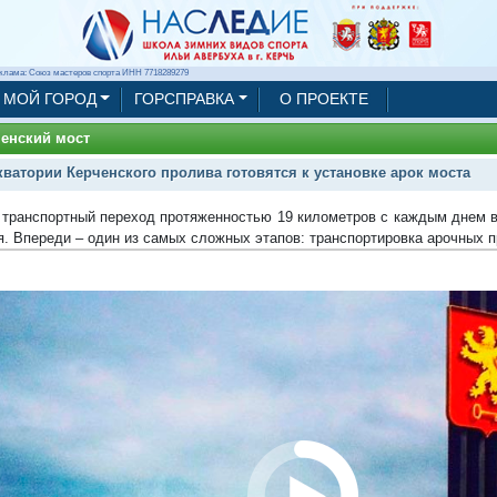
клама: Союз мастеров спорта ИНН 7718289279
МОЙ ГОРОД
ГОРСПРАВКА
О ПРОЕКТЕ
енский мост
кватории Керченского пролива готовятся к установке арок моста
транспортный переход протяженностью 19 километров с каждым днем в
я. Впереди – один из самых сложных этапов: транспортировка арочных п