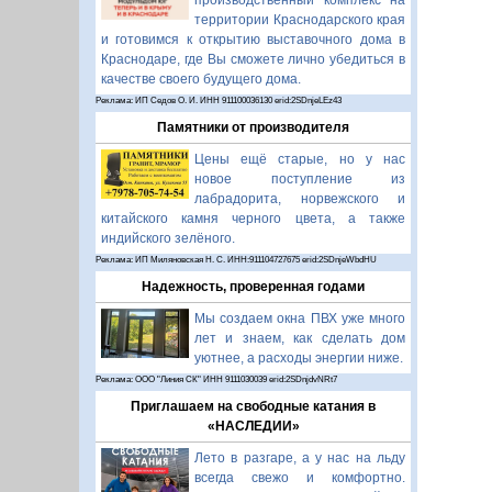
производственный комплекс на
территории Краснодарского края
и готовимся к открытию выставочного дома в
Краснодаре, где Вы сможете лично убедиться в
качестве своего будущего дома.
Реклама: ИП Седов О. И. ИНН 911100036130 erid:2SDnjeLEz43
Памятники от производителя
Цены ещё старые, но у нас
новое поступление из
лабрадорита, норвежского и
китайского камня черного цвета, а также
индийского зелёного.
Реклама: ИП Миляновская Н. С. ИНН:911104727675 erid:2SDnjeWbdHU
Надежность, проверенная годами
Мы создаем окна ПВХ уже много
лет и знаем, как сделать дом
уютнее, а расходы энергии ниже.
Реклама: ООО "Линия СК" ИНН 9111030039 erid:2SDnjdvNRt7
Приглашаем на свободные катания в
«НАСЛЕДИИ»
Лето в разгаре, а у нас на льду
всегда свежо и комфортно.