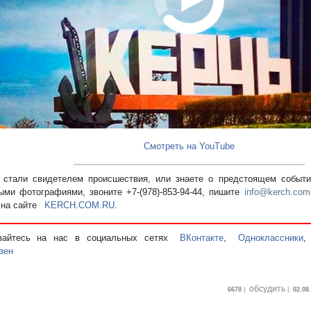
Смотреть на YouTube
стали свидетелем происшествия, или знаете о предстоящем событии
ыми фотографиями, звоните +7-(978)-853-94-44,
пишите
info@kerch.com
 на сайте
KERCH.COM.RU
.
вайтесь на нас в социальных сетях
ВКонтакте
,
Одноклассники
зен
обсудить
6678
|
|
02.08