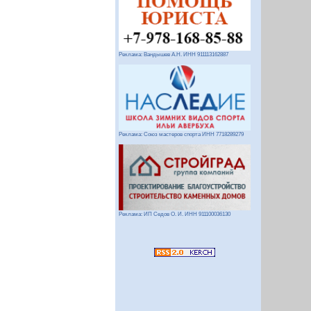
Реклама: Вандышев А.Н. ИНН 911113162887
Реклама: Союз мастеров спорта ИНН 7718289279
Реклама: ИП Седов О. И. ИНН 911100036130