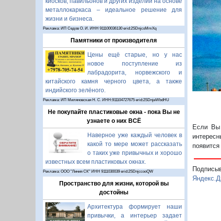
киосков, павильонов и других изделий на основе
металлокаркаса – идеальное решение для
жизни и бизнеса.
Реклама: ИП Седов О. И. ИНН 911100036130 erid:2SDnjcoMmXq
Памятники от производителя
Цены ещё старые, но у нас
новое поступление из
лабрадорита, норвежского и
китайского камня черного цвета, а также
индийского зелёного.
Реклама: ИП Миляновская Н. С. ИНН:911104727675 erid:2SDnjeWbdHU
Не покупайте пластиковые окна - пока Вы не
узнаете о них ВСЁ
Если Вы 
Наверное уже каждый человек в
интересн
какой то мере может рассказать
появится
о таких уже привычных и хорошо
известных всем пластиковых окнах.
Подписы
Реклама: ООО "Линия СК" ИНН 9111030039 erid:2SDnjccooQW
Яндекс.Д
Пространство для жизни, которой вы
достойны
Архитектура формирует наши
привычки, а интерьер задает