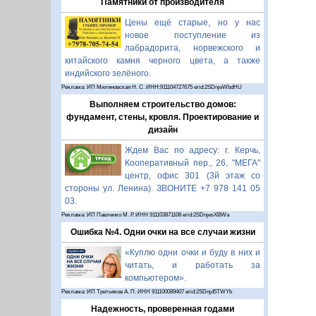
Памятники от производителя
Цены ещё старые, но у нас
новое поступление из
лабрадорита, норвежского и
китайского камня черного цвета, а также
индийского зелёного.
Реклама: ИП Миляновская Н. С. ИНН:911104727675 erid:2SDnjeWbdHU
Выполняем строительство домов:
фундамент, стены, кровля. Проектирование и
дизайн
Ждем Вас по адресу: г. Керчь,
Кооперативный пер., 26, "МЕГА"
центр, офис 301 (3й этаж со
стороны ул. Ленина). ЗВОНИТЕ +7 978 141 05
03.
Реклама: ИП Павленко М. Р. ИНН 911103871108 erid:2SDnjesXBWa
Ошибка №4. Одни очки на все случаи жизни
«Куплю одни очки и буду в них и
читать, и работать за
компьютером».
Реклама: ИП Третьяков А. П. ИНН 911100089407 erid:2SDnjd5TWYb
Надежность, проверенная годами