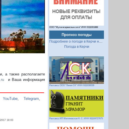
ООО "Мультисервисные сети" ИНН 9111001888
Прогноз погоды
Подробнее о погоде в Керчи на 2 недели
Погода в Керчи
, а также располагаете
.ru
и Ваша информация
Реклама: ООО "Линия СК" ИНН 9111030039
,
YouTube
,
Telegram
,
Реклама: ИП Миляновская Н. С. ИНН 911104727675
.2017 18:03