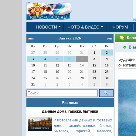
Ре
НОВОСТИ
ФОТО & ВИДЕО
ФОРУМ
Керч
Август 2026
июл
сен
Пн
Вт
Ср
Чт
Пт
Сб
Вс
В а
27
28
29
30
31
1
2
Будущий 
3
4
5
6
7
8
9
очертани
10
11
12
13
14
15
16
17
18
19
20
21
22
23
24
25
26
27
28
29
30
31
1
2
3
4
5
6
Реклама
Дачные дома, гаражи, бытовки
Изготовление дачных и гостевых
домов, хозяйственных блоков,
бытовок, гаражей, навесов,