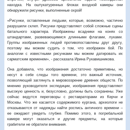
находка. На оштукатуренных блоках входной камеры они
обнаружили рисунки, выполненные охрой!
«Рисунки, оставленные людьми, которые, возможно, частично
разрушили склеп. Рисунки представляют собой сложные сцены
батального характера. Изображены всадники на конях со
штандартами, развевающимися длинными флагами, луками.
Группы изображенных людей противопоставлены друг другу,
поэтому мы можем судить о том, что изображен бой. По
аналогии с известными рисунками мы можем датировать их
сарматским временем», - рассказала Ирина Рукавишникова.
Она добавила, что изображения достаточно примитивны, но
несут в себе следы того времени, это важный источник,
позволяющий заглянуть в мировоззрение древних обществ. По
мнению руководителя экспедиции, изображения представляют
высокую ценность и, безусловно, должны быть сохранены. Уже
сейчас ведутся переговоры с реставраторами из Керчи и
Москвы. Что же касается содержимого кургана, археологи не
отказываются от надежды найти роспись античного времени –
ее ожидают увидеть глубже. Помимо этого, в погребальной
камере могут оказаться и другие предметы, на которые
грабители не обратили внимания.