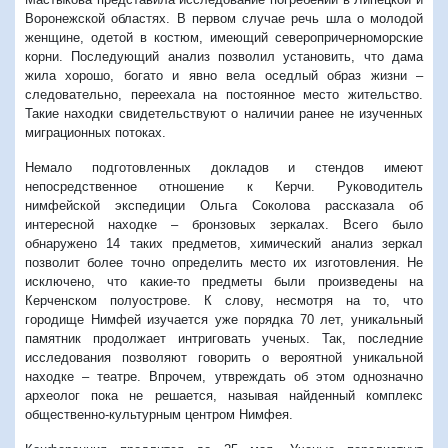
Воронежской областях. В первом случае речь шла о молодой
женщине, одетой в костюм, имеющий северопричерноморские
корни. Последующий анализ позволил установить, что дама
жила хорошо, богато и явно вела оседлый образ жизни –
следовательно, переехала на постоянное место жительство.
Такие находки свидетельствуют о наличии ранее не изученных
миграционных потоках.
Немало подготовленных докладов и стендов имеют
непосредственное отношение к Керчи. Руководитель
нимфейской экспедиции Ольга Соколова рассказала об
интересной находке – бронзовых зеркалах. Всего было
обнаружено 14 таких предметов, химический анализ зеркал
позволит более точно определить место их изготовления. Не
исключено, что какие-то предметы были произведены на
Керченском полуострове. К слову, несмотря на то, что
городище Нимфей изучается уже порядка 70 лет, уникальный
памятник продолжает интриговать ученых. Так, последние
исследования позволяют говорить о вероятной уникальной
находке – театре. Впрочем, утвреждать об этом однозначно
археолог пока не решается, называя найденный комплекс
общественно-культурным центром Нимфея.