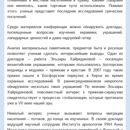
племенами и местным населением в Крыму: какими товарами
они менялись, какие торговые пути использовали. Помимо
этого, ученые представят последние исследования греческих
поселений.
Среди материалов конференции можно обнаружить доклады,
посвященные вопросам изучения керамики, украшений,
лапидарных ценностей и даже надгробий гетер.
Анализ материальных памятников, предметов быта и роскоши
позволяет ученым сделать интереснейшие выводы. Один из
докладов – работа Эльзары Хайрединовой – посвящен
византийским украшениям, которыми пользовались боспорские
модницы и модники – пряжкам и крестам. В 2007 году такие
пряжки нашли в Босфорском переулке в Керчи во время
охранных исследований. В раннесредневековом некрополе
обнаружили несколько таких украшений. По мнению Эльзары
Хайрединовой, повсеместный интерес к пряжкам-сиракузам
свидетельствует о процессах глобализации, которые протекали
уже в
VII
веке нашей эры.
Немалый интерес ученых вызывают вопросы миграции
населения – потоков, до конца не изученных. В своем докладе
ведущий научный сотрудник Института археологии РАН Анна
Мастыкова представила исследование погребений в Липецкой и