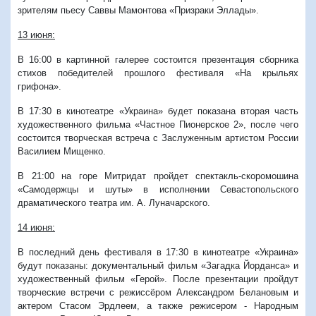
зрителям пьесу Саввы Мамонтова «Призраки Эллады».
13 июня:
В 16:00 в картинной галерее состоится презентация сборника
стихов победителей прошлого фестиваля «На крыльях
грифона».
В 17:30 в кинотеатре «Украина» будет показана вторая часть
художественного фильма «Частное Пионерское 2», после чего
состоится творческая встреча с Заслуженным артистом России
Василием Мищенко.
В 21:00 на горе Митридат пройдет спектакль-скоромошина
«Самодержцы и шуты» в исполнении Севастопольского
драматического театра им. А. Луначарского.
14 июня:
В последний день фестиваля в 17:30 в кинотеатре «Украина»
будут показаны: документальный фильм «Загадка Йорданса» и
художественный фильм «Герой». После презентации пройдут
творческие встречи с режиссёром Александром Белановым и
актером Стасом Эрдлеем, а также режисером - Народным