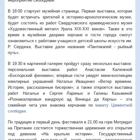
мероприятие свободный.
В 18:00 стартует музейная страница. Первая выставка, которая
будет встречать зрителей в историко-археологическом музее,
будет состоять из работ Свердловского краеведческого музея
«Художественный металл Урала XIX-XXI веков». Также в это
время в музейном дворике керчане и гости города смогут
ознакомиться с работами учащихся детской школы искусств им.
Р. Сердюка. Выставке дали название «Пантикапей - рыбный
путь».
В 19:30 в картинной галерее пройдут сразу несколько выставок:
персональная выставка работ Анастасии Калюжной
«Боспорский феномен»; впервые гости увидят мини-коллекцию
ювелирных украшений Натальи Иващенко «Ветер времени.
Истории, рассказанные бисером»; а также откроется выставка
работ Натальи и Сергея Лариных и Галины Казьминой
«Рознакаляровыя вандроукi ад Венецыi да Керчы» – эта
семейная чета уже знакома керчанам по
макету Цементной
слободки
.
По традиции в первый день фестиваля в 21:00 на горе Митридат
на Пританее состоится торжественная церемония его открытия
под девизом «На крыльях истории». Государственный
академический музыкальный театр покажет пластическую