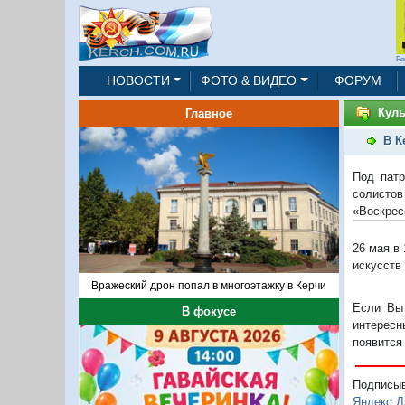
Ре
НОВОСТИ
ФОТО & ВИДЕО
ФОРУМ
Куль
Главное
В К
Под патр
солисто
«Воскрес
26 мая в
искусств 
Вражеский дрон попал в многоэтажку в Керчи
Если Вы 
В фокусе
интересн
появится
Подписы
Яндекс.Д