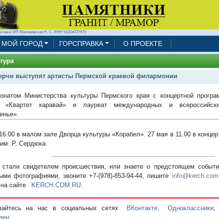
клама: ИП Миляновская Н. С. ИНН 911104727675
МОЙ ГОРОД
ГОРСПРАВКА
О ПРОЕКТЕ
тура
ерчи выступят артисты Пермской краевой филармонии
онатом Министерства культуры Пермского края с концертной програ
в «Квартет каравай» и лауреат международных и всероссийск
енье».
 16.00 в малом зале Дворца культуры «Корабел». 27 мая в 11.00 в конце
им. Р. Сердюка.
стали свидетелем происшествия, или знаете о предстоящем событии
ыми фотографиями, звоните +7-(978)-853-94-44,
пишите
info@kerch.com
 на сайте
KERCH.COM.RU
.
вайтесь на нас в социальных сетях
ВКонтакте
,
Одноклассники
зен