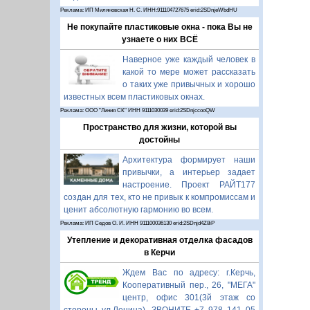
Реклама: ИП Миляновская Н. С. ИНН:911104727675 erid:2SDnjeWbdHU
Не покупайте пластиковые окна - пока Вы не
узнаете о них ВСЁ
Наверное уже каждый человек в
какой то мере может рассказать
о таких уже привычных и хорошо
известных всем пластиковых окнах.
Реклама: ООО "Линия СК" ИНН 9111030039 erid:2SDnjccooQW
Пространство для жизни, которой вы
достойны
Архитектура формирует наши
привычки, а интерьер задает
настроение. Проект РАЙТ177
создан для тех, кто не привык к компромиссам и
ценит абсолютную гармонию во всем.
Реклама: ИП Седов О. И. ИНН 911100036130 erid:2SDnjd4Z8iP
Утепление и декоративная отделка фасадов
в Керчи
Ждем Вас по адресу: г.Керчь,
Кооперативный пер., 26, "МЕГА"
центр, офис 301(3й этаж со