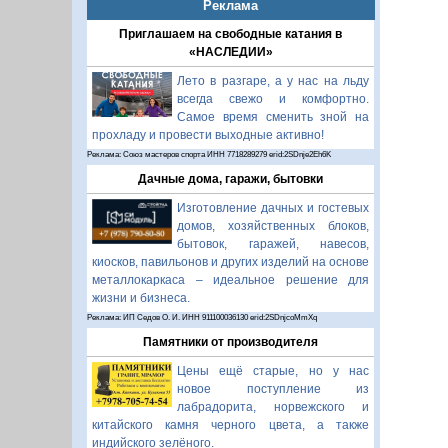
Реклама
Приглашаем на свободные катания в
«НАСЛЕДИИ»
Лето в разгаре, а у нас на льду
всегда свежо и комфортно.
Самое время сменить зной на
прохладу и провести выходные активно!
Реклама: Союз мастеров спорта ИНН 7718289279 erid:2SDnje2Eh6K
Дачные дома, гаражи, бытовки
Изготовление дачных и гостевых
домов, хозяйственных блоков,
бытовок, гаражей, навесов,
киосков, павильонов и других изделий на основе
металлокаркаса – идеальное решение для
жизни и бизнеса.
Реклама: ИП Седов О. И. ИНН 911100036130 erid:2SDnjcoMmXq
Памятники от производителя
Цены ещё старые, но у нас
новое поступление из
лабрадорита, норвежского и
китайского камня черного цвета, а также
индийского зелёного.