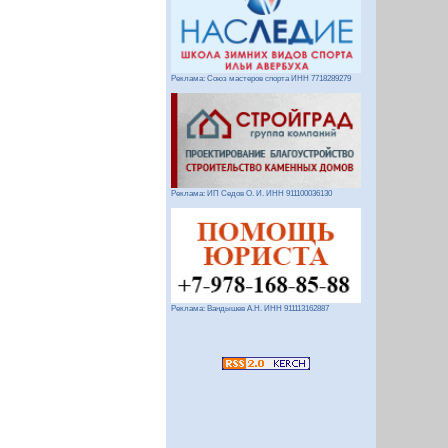
Реклама: Союз мастеров спорта ИНН 7718289279
Реклама: ИП Седов О. И. ИНН 911100036130
Реклама: Вандышев А.Н. ИНН 911113162887