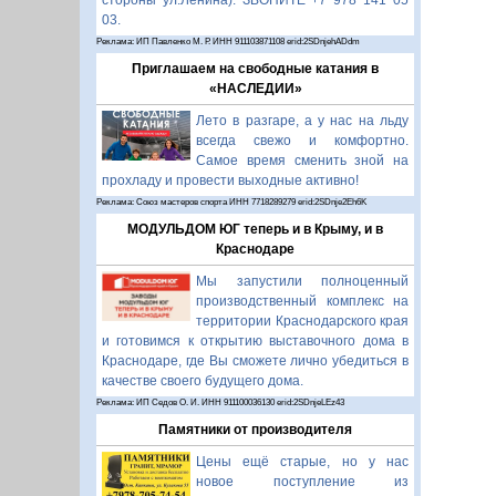
стороны ул.Ленина). ЗВОНИТЕ +7 978 141 05
03.
Реклама: ИП Павленко М. Р. ИНН 911103871108 erid:2SDnjehADdm
Приглашаем на свободные катания в
«НАСЛЕДИИ»
Лето в разгаре, а у нас на льду
всегда свежо и комфортно.
Самое время сменить зной на
прохладу и провести выходные активно!
Реклама: Союз мастеров спорта ИНН 7718289279 erid:2SDnje2Eh6K
МОДУЛЬДОМ ЮГ теперь и в Крыму, и в
Краснодаре
Мы запустили полноценный
производственный комплекс на
территории Краснодарского края
и готовимся к открытию выставочного дома в
Краснодаре, где Вы сможете лично убедиться в
качестве своего будущего дома.
Реклама: ИП Седов О. И. ИНН 911100036130 erid:2SDnjeLEz43
Памятники от производителя
Цены ещё старые, но у нас
новое поступление из