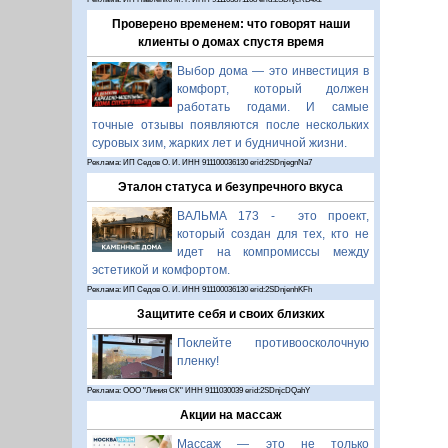
Проверено временем: что говорят наши
клиенты о домах спустя время
Выбор дома — это инвестиция в
комфорт, который должен
работать годами. И самые
точные отзывы появляются после нескольких
суровых зим, жарких лет и будничной жизни.
Реклама: ИП Седов О. И. ИНН 911100036130 erid:2SDnjegnNa7
Эталон статуса и безупречного вкуса
ВАЛЬМА 173 - это проект,
который создан для тех, кто не
идет на компромиссы между
эстетикой и комфортом.
Реклама: ИП Седов О. И. ИНН 911100036130 erid:2SDnjenhKFh
Защитите себя и своих близких
Поклейте противоосколочную
пленку!
Реклама: ООО "Линия СК" ИНН 9111030039 erid:2SDnjcDQahY
Акции на массаж
Массаж — это не только