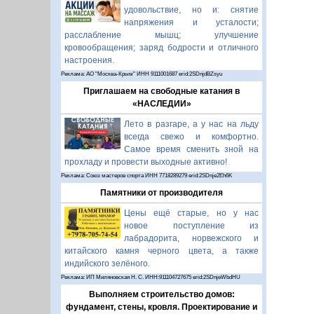
удовольствие, но и: снятие
напряжения и усталости;
расслабление мышц; улучшение
кровообращения; заряд бодрости и отличного
настроения.
Реклама: АО "Москва-Крым" ИНН 9111001687 erid:2SDnjdBZsyu
Приглашаем на свободные катания в
«НАСЛЕДИИ»
Лето в разгаре, а у нас на льду
всегда свежо и комфортно.
Самое время сменить зной на
прохладу и провести выходные активно!
Реклама: Союз мастеров спорта ИНН 7718289279 erid:2SDnje2Eh6K
Памятники от производителя
Цены ещё старые, но у нас
новое поступление из
лабрадорита, норвежского и
китайского камня черного цвета, а также
индийского зелёного.
Реклама: ИП Миляновская Н. С. ИНН:911104727675 erid:2SDnjeWbdHU
Выполняем строительство домов:
фундамент, стены, кровля. Проектирование и