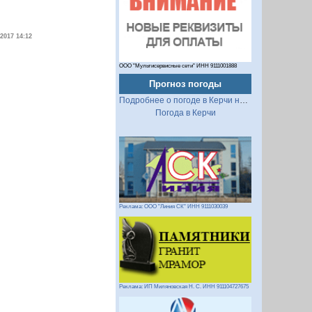
.2017 14:12
ООО "Мультисервисные сети" ИНН 9111001888
Прогноз погоды
Подробнее о погоде в Керчи на 2 недели
Погода в Керчи
Реклама: ООО "Линия СК" ИНН 9111030039
Реклама: ИП Миляновская Н. С. ИНН 911104727675