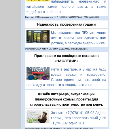
лабрадорита, норвежского и
китайского камня черного цвета, а также
индийского зелёного.
Реклама: ИП Миляновская Н. С. ИНН:911104727675 erid:2SDnjeWbdHU
Надежность, проверенная годами
Мы создаем окна ПВХ уже много
лет и знаем, как сделать дом
уютнее, а расходы энергии ниже.
Реклама: ООО "Линия СК" ИНН 9111030039 erid:2SDnjdvNRt7
Приглашаем на свободные катания в
«НАСЛЕДИИ»
Лето в разгаре, а у нас на льду
всегда свежо и комфортно.
Самое время сменить зной на
прохладу и провести выходные активно!
Дизайн интерьера, визуализации,
планировочные схемы, проекты для
строительства и строительство под ключ.
Звоните +7(978)141-05-03 Адрес:
г.Керчь, пер.Кооперативный д.26
ТЦ "МЕГА" офис 301.
Реклама: ИП Павленко М. Р. ИНН 911103871108 erid:2SDnjcRB4xz