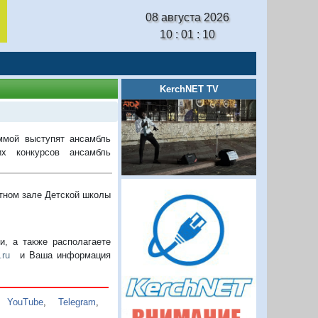
08 августа 2026
10 : 01 : 11
KerchNET TV
ммой выступят ансамбль
их конкурсов ансамбль
ртном зале Детской школы
, а также располагаете
.ru
и Ваша информация
,
YouTube
,
Telegram
,