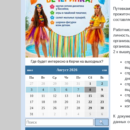
Путевкам
прожиточ
составля
Работник
личность
организа
организа
2 к выше
Где будет интересно в Керчи на выходных?
сп
вы
Август 2026
июл
сен
сп
Пн
Вт
Ср
Чт
Пт
Сб
Вс
дн
сп
27
28
29
30
31
1
2
вы
3
4
5
6
7
8
9
сп
10
11
12
13
14
15
16
об
17
18
19
20
21
22
23
ко
24
25
26
27
28
29
30
31
1
2
3
4
5
6
К докуме
данных с