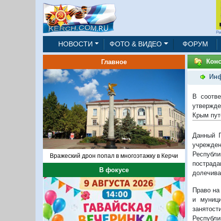
Ре
НОВОСТИ
ФОТО & ВИДЕО
ФОРУМ
Конс
Главное
Инф
В соотв
утвержде
Крым пут
Данный П
учрежде
Республи
Вражеский дрон попал в многоэтажку в Керчи
пострада
В фокусе
долечива
Право на
и муници
занятост
Республи