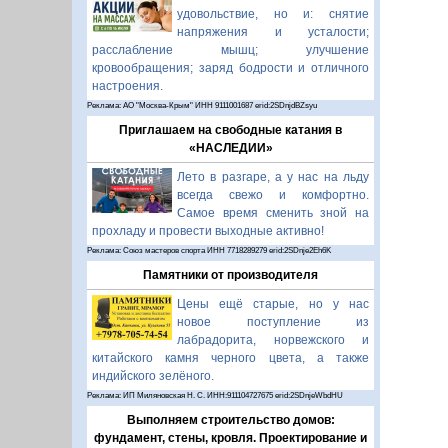
удовольствие, но и: снятие
напряжения и усталости;
расслабление мышц; улучшение
кровообращения; заряд бодрости и отличного
настроения.
Реклама: АО "Москва-Крым" ИНН 9111001687 erid:2SDnjdBZsyu
Приглашаем на свободные катания в
«НАСЛЕДИИ»
Лето в разгаре, а у нас на льду
всегда свежо и комфортно.
Самое время сменить зной на
прохладу и провести выходные активно!
Реклама: Союз мастеров спорта ИНН 7718289279 erid:2SDnje2Eh6K
Памятники от производителя
Цены ещё старые, но у нас
новое поступление из
лабрадорита, норвежского и
китайского камня черного цвета, а также
индийского зелёного.
Реклама: ИП Миляновская Н. С. ИНН:911104727675 erid:2SDnjeWbdHU
Выполняем строительство домов:
фундамент, стены, кровля. Проектирование и