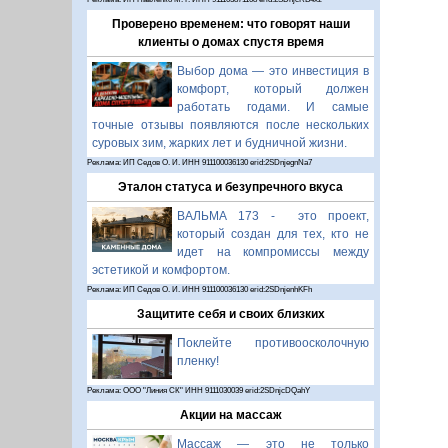
Проверено временем: что говорят наши
клиенты о домах спустя время
Выбор дома — это инвестиция в
комфорт, который должен
работать годами. И самые
точные отзывы появляются после нескольких
суровых зим, жарких лет и будничной жизни.
Реклама: ИП Седов О. И. ИНН 911100036130 erid:2SDnjegnNa7
Эталон статуса и безупречного вкуса
ВАЛЬМА 173 - это проект,
который создан для тех, кто не
идет на компромиссы между
эстетикой и комфортом.
Реклама: ИП Седов О. И. ИНН 911100036130 erid:2SDnjenhKFh
Защитите себя и своих близких
Поклейте противоосколочную
пленку!
Реклама: ООО "Линия СК" ИНН 9111030039 erid:2SDnjcDQahY
Акции на массаж
Массаж — это не только