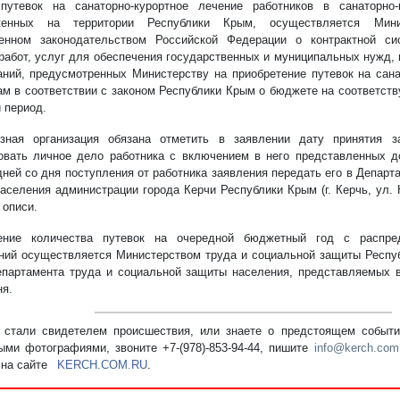
путевок на санаторно-курортное лечение работников в санаторно-
женных на территории Республики Крым, осуществляется Мини
ленном законодательством Российской Федерации о контрактной с
 работ, услуг для обеспечения государственных и муниципальных нужд
аний, предусмотренных Министерству на приобретение путевок на сана
ам в соответствии с законом Республики Крым о бюджете на соответст
 период.
зная организация обязана отметить в заявлении дату принятия з
вать личное дело работника с включением в него представленных д
дней со дня поступления от работника заявления передать его в Департ
аселения администрации города Керчи Республики Крым (г. Керчь, ул. Ки
 описи.
ение количества путевок на очередной бюджетный год с распр
ний осуществляется Министерством труда и социальной защиты Респу
епартамента труда и социальной защиты населения, представляемых 
ня.
стали свидетелем происшествия, или знаете о предстоящем событии
ыми фотографиями, звоните +7-(978)-853-94-44,
пишите
info@kerch.com
 на сайте
KERCH.COM.RU
.