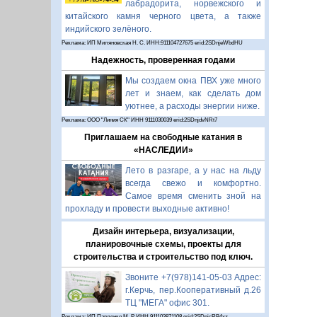
лабрадорита, норвежского и
китайского камня черного цвета, а также
индийского зелёного.
Реклама: ИП Миляновская Н. С. ИНН:911104727675 erid:2SDnjeWbdHU
Надежность, проверенная годами
Мы создаем окна ПВХ уже много
лет и знаем, как сделать дом
уютнее, а расходы энергии ниже.
Реклама: ООО "Линия СК" ИНН 9111030039 erid:2SDnjdvNRt7
Приглашаем на свободные катания в
«НАСЛЕДИИ»
Лето в разгаре, а у нас на льду
всегда свежо и комфортно.
Самое время сменить зной на
прохладу и провести выходные активно!
Дизайн интерьера, визуализации,
планировочные схемы, проекты для
строительства и строительство под ключ.
Звоните +7(978)141-05-03 Адрес:
г.Керчь, пер.Кооперативный д.26
ТЦ "МЕГА" офис 301.
Реклама: ИП Павленко М. Р. ИНН 911103871108 erid:2SDnjcRB4xz