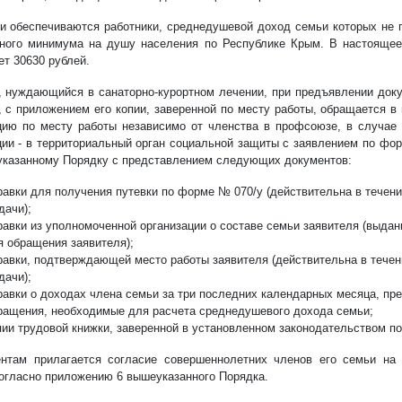
и обеспечиваются работники, среднедушевой доход семьи которых не 
ного минимума на душу населения по Республике Крым. В настоящее
ет 30630 рублей.
, нуждающийся в санаторно-курортном лечении, при предъявлении док
, с приложением его копии, заверенной по месту работы, обращается 
цию по месту работы независимо от членства в профсоюзе, в случае
ции - в территориальный орган социальной защиты с заявлением по фо
указанному Порядку с представлением следующих документов:
равки для получения путевки по форме № 070/у (действительна в течени
дачи);
равки из уполномоченной организации о составе семьи заявителя (выдан
я обращения заявителя);
равки, подтверждающей место работы заявителя (действительна в течен
дачи);
равки о доходах члена семьи за три последних календарных месяца, п
ращения, необходимые для расчета среднедушевого дохода семьи;
пии трудовой книжки, заверенной в установленном законодательством по
нтам прилагается согласие совершеннолетних членов его семьи на 
огласно приложению 6 вышеуказанного Порядка.