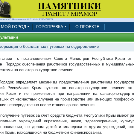
клама: ИП Миляновская Н. С. ИНН 911104727675
МОЙ ГОРОД
ГОРСПРАВКА
О ПРОЕКТЕ
ультации
ормация о бесплатных путевках на оздоровление
етствии с постановлением Совета Министров Республики Крым от 
н Порядок обеспечения работников государственных и муниципальны
евками на санаторно-курортное лечение.
орядок определяет механизм предоставления работникам государст
ний Республики Крым путевок на санаторно-курортное лечение за
ки Крым и не применяется при направлении на санаторно-курортн
вших от несчастных случаев на производстве или имеющих профессио
ние непосредственно после стационарного лечения.
 получение путевок за счет средств бюджета Республики Крым имеют р
пальных учреждений образования, науки, здравоохранения, культу
и населения, по делам детей и молодежи и других учреждений, орг
ки Крым, находящихся на бюджетном финансировании.