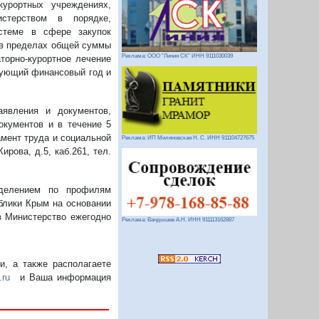
курортных учреждениях,
стерством в порядке,
истеме в сфере закупок
, в пределах общей суммы
Реклама: ООО "Линия СК" ИНН 9111030039
торно-курортное лечение
вующий финансовый год и
аявления и документов,
окументов и в течение 5
амент труда и социальной
Реклама: ИП Миляновская Н. С. ИНН 911104727675
рова, д.5, каб.261, тел.
еделением по профилям
блики Крым на основании
в Министерство ежегодно
Реклама: Вандышев А.Н. ИНН 911113162887
, а также располагаете
.ru
и Ваша информация