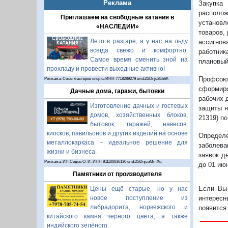
Реклама
Закупка 
располо
Приглашаем на свободные катания в
установ
«НАСЛЕДИИ»
товаров,
Лето в разгаре, а у нас на льду
ассигнов
всегда свежо и комфортно.
работник
Самое время сменить зной на
плановый
прохладу и провести выходные активно!
Профсою
Реклама: Союз мастеров спорта ИНН 7718289279 erid:2SDnje2Eh6K
сформиро
Дачные дома, гаражи, бытовки
рабочих 
Изготовление дачных и гостевых
защиты н
домов, хозяйственных блоков,
21319) по
бытовок, гаражей, навесов,
киосков, павильонов и других изделий на основе
Определ
металлокаркаса – идеальное решение для
заболева
жизни и бизнеса.
заявок д
Реклама: ИП Седов О. И. ИНН 911100036130 erid:2SDnjcoMmXq
до 01 ию
Памятники от производителя
Если Вы 
Цены ещё старые, но у нас
интересн
новое поступление из
лабрадорита, норвежского и
появится
китайского камня черного цвета, а также
индийского зелёного.