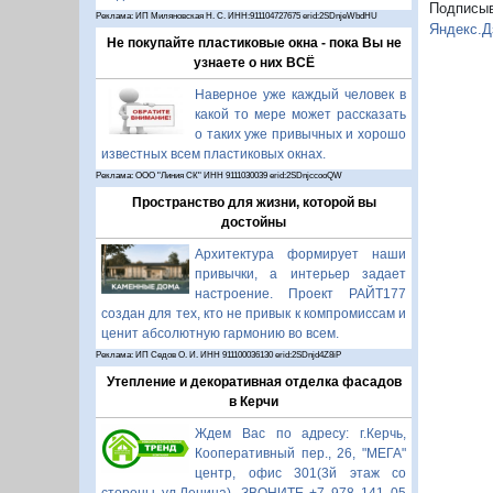
Подписы
Реклама: ИП Миляновская Н. С. ИНН:911104727675 erid:2SDnjeWbdHU
Яндекс.Д
Не покупайте пластиковые окна - пока Вы не
узнаете о них ВСЁ
Наверное уже каждый человек в
какой то мере может рассказать
о таких уже привычных и хорошо
известных всем пластиковых окнах.
Реклама: ООО "Линия СК" ИНН 9111030039 erid:2SDnjccooQW
Пространство для жизни, которой вы
достойны
Архитектура формирует наши
привычки, а интерьер задает
настроение. Проект РАЙТ177
создан для тех, кто не привык к компромиссам и
ценит абсолютную гармонию во всем.
Реклама: ИП Седов О. И. ИНН 911100036130 erid:2SDnjd4Z8iP
Утепление и декоративная отделка фасадов
в Керчи
Ждем Вас по адресу: г.Керчь,
Кооперативный пер., 26, "МЕГА"
центр, офис 301(3й этаж со