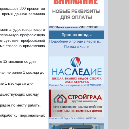
превышает 300 процентов
 время данная величина
ООО "Мультисервисные сети" ИНН 9111001888
умента, удостоверяющего
Прогноз погоды
в первичную профсоюзную
 отсутствия профсоюзной
Подробнее о погоде в Керчи на 2 недели
рме согласно приложению
Погода в Керчи
е 12 месяцев со дня
ная не ранее 1 месяца до
ие 1 месяца со дня
Реклама: Союз мастеров спорта ИНН 7718289279
редшествующих месяцу
рядке по месту работы.
обработку персональных
Реклама: ИП Седов О. И. ИНН 911100036130