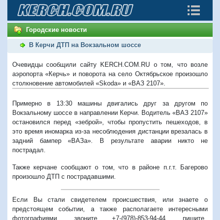
Городские новости
В Керчи ДТП на Вокзальном шоссе
Очевидцы сообщили сайту KERCH.COM.RU о том, что возле
аэропорта «Керчь» и поворота на село Октябрьское произошло
столкновение автомобилей «Skoda» и «ВАЗ 2107».
Примерно в 13:30 машины двигались друг за другом по
Вокзальному шоссе в направлении Керчи. Водитель «ВАЗ 2107»
остановился перед «зеброй», чтобы пропустить пешеходов, в
это время иномарка из-за несоблюдения дистанции врезалась в
задний бампер «ВАЗа». В результате аварии никто не
пострадал.
Также керчане сообщают о том, что в районе п.г.т. Багерово
произошло ДТП с пострадавшими.
Если Вы стали свидетелем происшествия, или знаете о
предстоящем событии, а также располагаете интересными
фотографиями, звоните +7-(978)-853-94-44,
пишите