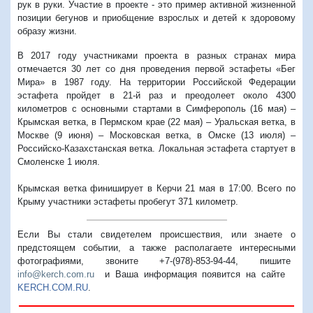
рук в руки. Участие в проекте - это пример активной жизненной
позиции бегунов и приобщение взрослых и детей к здоровому
образу жизни.
В 2017 году участниками проекта в разных странах мира
отмечается 30 лет со дня проведения первой эстафеты «Бег
Мира» в 1987 году. На территории Российской Федерации
эстафета пройдет в 21-й раз и преодолеет около 4300
километров с основными стартами в Симферополь (16 мая) –
Крымская ветка, в Пермском крае (22 мая) – Уральская ветка, в
Москве (9 июня) – Московская ветка, в Омске (13 июля) –
Российско-Казахстанская ветка. Локальная эстафета стартует в
Смоленске 1 июля.
Крымская ветка финиширует в Керчи 21 мая в 17:00. Всего по
Крыму участники эстафеты пробегут 371 километр.
Если Вы стали свидетелем происшествия, или знаете о
предстоящем событии, а также располагаете интересными
фотографиями, звоните +7-(978)-853-94-44,
пишите
info@kerch.com.ru
и Ваша информация появится на сайте
KERCH.COM.RU
.