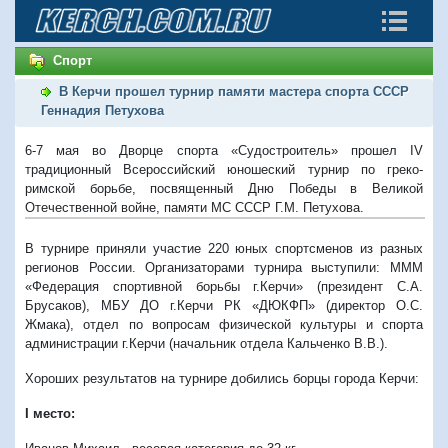
Спорт
В Керчи прошел турнир памяти мастера спорта СССР
Геннадия Петухова
6-7 мая во Дворце спорта «Судостроитель» прошел IV
традиционный Всероссийский юношеский турнир по греко-
римской борьбе, посвященный Дню Победы в Великой
Отечественной войне, памяти МС СССР Г.М. Петухова.
В турнире приняли участие 220 юных спортсменов из разных
регионов России. Организаторами турнира выступили: МММ
«Федерация спортивной борьбы г.Керчи» (президент С.А.
Брусаков), МБУ ДО г.Керчи РК «ДЮКФП» (директор О.С.
Жмака), отдел по вопросам физической культуры и спорта
администрации г.Керчи (начальник отдела Кальченко В.В.).
Хороших результатов на турнире добились борцы города Керчи:
I место: