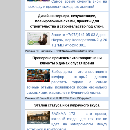
Самое время сменить зной на
прохладу и провести выходные активно!
Дизайн интерьера, визуализации,
планировочные схемы, проекты для
строительства и строительство под ключ.
Звоните +7(978)141-05-03 Адрес:
г.Керчь, пер.Кооперативный д.26
ТЦ "МЕГА" офис 301.
Реклама: ИП Павленко М. Р. ИНН 911103871108 erid:2SDnjcRB4xz
Проверено временем: что говорят наши
клиенты о домах спустя время
Выбор дома — это инвестиция в
комфорт, который должен
работать годами. И самые
точные отзывы появляются после нескольких
суровых зим, жарких лет и будничной жизни.
Реклама: ИП Седов О. И. ИНН 911100036130 erid:2SDnjegnNa7
Эталон статуса и безупречного вкуса
ВАЛЬМА 173 - это проект,
который создан для тех, кто не
идет на компромиссы между
эстетикой и комфортом.