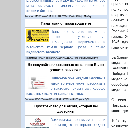
киосков, павильонов и других изделий на основе
принял в
металлокаркаса – идеальное решение для
полку по
жизни и бизнеса.
и артилл
Реклама: ИП Седов О. И. ИНН 911100036130 erid:2SDnjcoMmXq
боевых 
Памятники от производителя
нахожден
России: 
Цены ещё старые, но у нас
города У
новое поступление из
1945 год
лабрадорита, норвежского и
года он в
китайского камня черного цвета, а также
индийского зелёного.
За боевы
Реклама: ИП Миляновская Н. С. ИНН:911104727675 erid:2SDnjeWbdHU
медалью 
Не покупайте пластиковые окна - пока Вы не
Великой 
узнаете о них ВСЁ
Победы 19
Наверное уже каждый человек в
медалью
какой то мере может рассказать
освобожд
о таких уже привычных и хорошо
медалью 
известных всем пластиковых окнах.
От себя 
Реклама: ООО "Линия СК" ИНН 9111030039 erid:2SDnjccooQW
Награда 
Пространство для жизни, которой вы
моего д
достойны
Архитектура формирует наши
1947 год
привычки, а интерьер задает
хозяйств