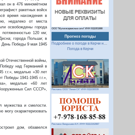
вал он в 476 миномётном
еграфист ракетных войск
всё время нахождения в
ею, недалеко от места
ыли освобождены города
ООО "Мультисервисные сети" ИНН 9111001888
а потяженностью 120 км;
Прогноз погоды
Десна; города Польши; в
Подробнее о погоде в Керчи на 2 недели
… День Победы 9 мая 1945
Погода в Керчи
ой Отечественной войны,
 Победу над Германией в
5 г.г.», медалью «30 лет
т Победы 1941-1945 г.г.»,
тва», медалью «60 лет
 Вооруженных Сил СССР»,
Реклама: ООО "Линия СК" ИНН 9111030039
ол мужества и смелости.
ью могу охарактеризовать
Реклама: Вандышев А.Н. ИНН 911113162887
остроил дом, обзавелся