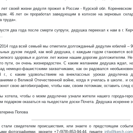
 лет своей жизни дедуля прожил в России - Курской обл. Кореневском 
дом. 46 лет он проработал заведующим в колхозе на зерновых скл
а труда».
пустя два года после смерти супруги, дедушка переехал к нам в г. Керч
ь…
 2014 года всей семьей мы отметили долгожданный дедулин юбилей – 9
льных духом людей, как мой дедушка, с каждым годом становится всё
крепкого здоровья и долгих лет жизни нашим дорогим долгожителям. Не
го пути, он очень жизнерадостен. С каким желанием дедушка ждал, на
ад немецко-фашистскими захватчиками, как он радовался необыкновен
4 г., с каким удовольствием на внеклассных уроках дедулечка д
аниями о Великой Отечественной войне, когда я училась в школе.. и с
окнот свою автобиографию, чтобы нам, своим потомкам, оставить след 
бы хотела, чтобы о моем дедулечке узнали жители нашего города-гер
м подарком оказаться на пьедестале доски Почета. Дедушка искренне э
катерина Попова
стали свидетелем происшествия, или знаете о предстоящем событии
ыми фотографиями, звоните +7-(978)-853-94-44,
пишите
info@kerch.com