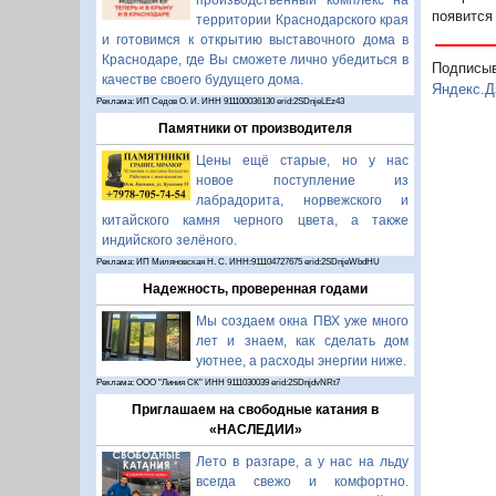
производственный комплекс на
появится
территории Краснодарского края
и готовимся к открытию выставочного дома в
Краснодаре, где Вы сможете лично убедиться в
Подписы
качестве своего будущего дома.
Яндекс.Д
Реклама: ИП Седов О. И. ИНН 911100036130 erid:2SDnjeLEz43
Памятники от производителя
Цены ещё старые, но у нас
новое поступление из
лабрадорита, норвежского и
китайского камня черного цвета, а также
индийского зелёного.
Реклама: ИП Миляновская Н. С. ИНН:911104727675 erid:2SDnjeWbdHU
Надежность, проверенная годами
Мы создаем окна ПВХ уже много
лет и знаем, как сделать дом
уютнее, а расходы энергии ниже.
Реклама: ООО "Линия СК" ИНН 9111030039 erid:2SDnjdvNRt7
Приглашаем на свободные катания в
«НАСЛЕДИИ»
Лето в разгаре, а у нас на льду
всегда свежо и комфортно.