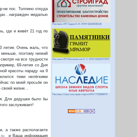
р-не пос. Толпино откуда
адах…награжден медалью
Реклама: ИП Седов О. И. ИНН 911100036130
ь, где и живёт 21 год по
0 летие. Очень жаль, что
 меньше, поэтому низкий
 смотря на все трудности
Реклама: ИП Миляновская Н. С. ИНН 911104727675
пример, 69-летия со Дня
ной красоты параду на 9
елился теми нелёгкими
ейчас по моей просьбе он
о своей жизни…
Реклама: Союз мастеров спорта ИНН 7718289279
оя. Для дедушки было бы
того заслуживает!
, а также располагаете
.ru
и Ваша информация