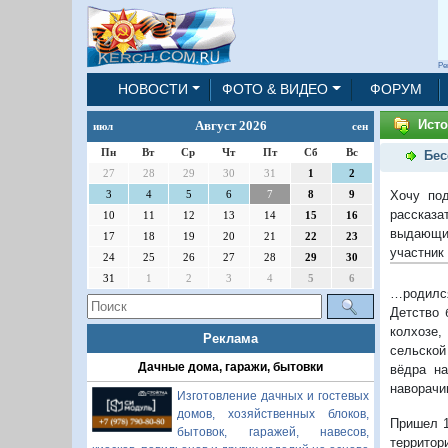
Ре
НОВОСТИ
ФОТО & ВИДЕО
ФОРУМ
Ист
Август 2026
июл
сен
Пн
Вт
Ср
Чт
Пт
Сб
Вс
Бес
27
28
29
30
31
1
2
Хочу по
3
4
5
6
7
8
9
рассказ
10
11
12
13
14
15
16
выдающи
17
18
19
20
21
22
23
участник
24
25
26
27
28
29
30
31
1
2
3
4
5
6
…родился
Детство 
колхозе,
Реклама
сельской
Дачные дома, гаражи, бытовки
вёдра на
наворачи
Изготовление дачных и гостевых
домов, хозяйственных блоков,
Пришел 1
бытовок, гаражей, навесов,
территор