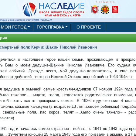
клама: Союз мастеров спорта ИНН 7718289279
МОЙ ГОРОД
ГОРСПРАВКА
О ПРОЕКТЕ
ория
смертный полк Керчи: Шакин Николай Иванович
делиться о настоящем герое нашей семьи, проживающем в прекрас
ать Вам о моём дедушке-Шакине Николае Ивановиче. Его судьба о
хся событий. Прежде всего, мой дедушка-долгожитель, а ещё вет
 боевых действий, ветеран Великой Отечественной войны 1943-1945 г.г.
 дедушка в обычной семье крестьян-бедняков 07 ноября 1924 года 
было тяжелое - нищета, голод, недостаток родительского внимания,
 чтобы хоть как-то прокормить семью. В 1936 году окончил 4 клас
 школы, каждые каникулы (в возрасте 13 лет..совсем ребенком) подраба
 свекольные поля, пас коров, телят «..было очень тяжело» - рас
ваются)..
941 год и началось самое страшное - война… с 1941 по 1943 годы про
ии… 19-летним юношей 25 марта 1943 года его призвали в армию, а 17 