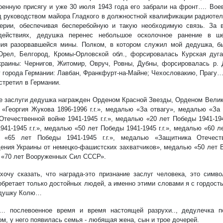
оенную присягу и уже 30 июля 1943 года его забрали на фронт…. Вое
д руководством майора Гладкого в должностной квалификации радиотел
ерии, обеспечивая бесперебойную и такую необходимую связь. За 
действиях, дедушка перенес небольшое осколочное ранение в ш
ия разорвавшейся мины. Полком, в котором служил мой дедушка, б
Орел, Белгород, Кромы-Орловской обл., форсировалась Курская дуг
краины: Чернигов, Житомир, Овруч, Ровны, Дубны, форсировалась р. 
у города Германии: Лавбан, Франкфурт-на-Майне; Чехословакию, Прагу
стретил в Германии.
е заслуги дедушка награжден Орденом Красной Звезды, Орденом Велик
«Георгия Жукова 1896-1996 г.г.», медалью «За отвагу», медалью «За
Отечественной войне 1941-1945 г.г.», медалью «20 лет Победы 1941-194
41-1945 г.г.», медалью «50 лет Победы 1941-1945 г.г.», медалью «60 ле
 «65 лет Победы 1941-1945 г.г.», медалью «Защитника Отечес
ения Украины от немецко-фашистских захватчиков», медалью «50 лет
«70 лет Вооруженных Сил СССР».
хочу сказать, что награда-это признание заслуг человека, это симв
обретает только достойных людей, а именно этими словами я с гордост
едушку Колю…
… послевоенное время и время настоящей разрухи.., дедулечка п
ом, у него появилась семья - любящая жена, сын и трое дочерей.