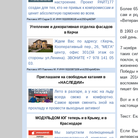
настроение. Проект РАЙТ177
создан для тех, кто не привык к компромиссам и
Более 65
ценит абсолютную гармонию во всем.
сам и ро
Реклама: ИП Седов О. И. ИНН 911100036130 erid:2SDnjd4Z8iP
«Ветеран
Утепление и декоративная отделка фасадов
В 1993 с
в Керчи
сей ден
Ждем Вас по адресу: г.Керчь,
Кооперативный пер., 26, "МЕГА"
7 ноября
центр, офис 301(3й этаж со
таких си
стороны ул.Ленина). ЗВОНИТЕ +7 978 141 05
поклон, 
03.
жизненно
Реклама: ИП Павленко М. Р. ИНН 911103871108 erid:2SDnjehADdm
Победы н
мая 201
Приглашаем на свободные катания в
«НАСЛЕДИИ»
воспомин
пишет бл
Лето в разгаре, а у нас на льду
всегда свежо и комфортно.
Вот и я 
Самое время сменить зной на
настоящи
прохладу и провести выходные активно!
Текст: Е
МОДУЛЬДОМ ЮГ теперь и в Крыму, и в
Краснодаре
Если Вы 
Мы запустили полноценный
интересн