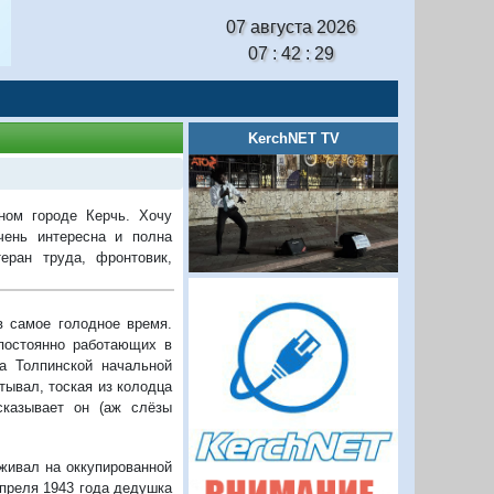
07 августа 2026
07 : 42 : 30
KerchNET TV
ном городе Керчь. Хочу
чень интересна и полна
еран труда, фронтовик,
в самое голодное время.
 постоянно работающих в
са Толпинской начальной
тывал, тоская из колодца
сказывает он (аж слёзы
живал на оккупированной
апреля 1943 года дедушка