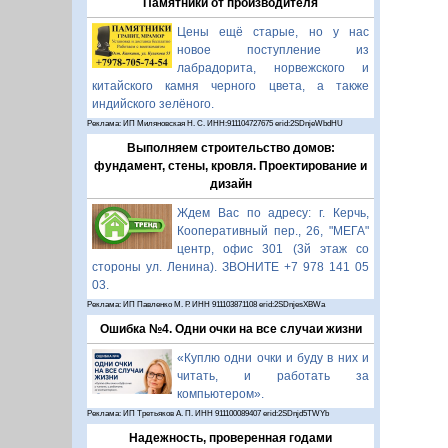
Памятники от производителя
Цены ещё старые, но у нас
новое поступление из
лабрадорита, норвежского и
китайского камня черного цвета, а также
индийского зелёного.
Реклама: ИП Миляновская Н. С. ИНН:911104727675 erid:2SDnjeWbdHU
Выполняем строительство домов:
фундамент, стены, кровля. Проектирование и
дизайн
Ждем Вас по адресу: г. Керчь,
Кооперативный пер., 26, "МЕГА"
центр, офис 301 (3й этаж со
стороны ул. Ленина). ЗВОНИТЕ +7 978 141 05
03.
Реклама: ИП Павленко М. Р. ИНН 911103871108 erid:2SDnjesXBWa
Ошибка №4. Одни очки на все случаи жизни
«Куплю одни очки и буду в них и
читать, и работать за
компьютером».
Реклама: ИП Третьяков А. П. ИНН 911100089407 erid:2SDnjd5TWYb
Надежность, проверенная годами