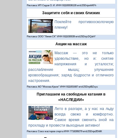
Реклама: ИП Седов О. И. ИНН 911100036130 erid:2SDnjenhKFh
Защитите себя и своих близких
Поклейте противоосколочную
пленку!
Реклама: ООО "Линия СК" ИНН 9111030039 erid:2SDnjcDQahY
Акции на массаж
Массаж — это не только
удовольствие, но и: снятие
напряжения и усталости;
расслабление мышц; улучшение
кровообращения; заряд бодрости и отличного
настроения.
Реклама: АО "Москва-Крым" ИНН 9111001687 erid:2SDnjdBZsyu
Приглашаем на свободные катания в
«НАСЛЕДИИ»
Лето в разгаре, а у нас на льду
всегда свежо и комфортно.
Самое время сменить зной на
прохладу и провести выходные активно!
Реклама: Союз мастеров спорта ИНН 7718289279 erid:2SDnje2Eh6K