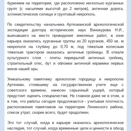
бурением на территории, где расположено несколько курганных
групп (с насыпями высотой до 2 метров), античная дорога,
эллинистическое селище и грунтовый некрополь.
По свидетельству начальника Артезианской археологической
экспедиции доктора исторических наук Винокурова Н.И.,
выехавшего на место проведения земляных работ, в зоне
карьера оказались курганные группы из 20 курганов, 450 кв. м
некрополя на глубину до 0,70 м, под тяжелым колесным
тяжелым трактором оказались античные гробницы. В отвале
культурного слоя - плиты перекрытий античных гробниц,
строительный отес, бут и обломки античной керамики первых
веков нашей эры.
Уникальному памятнику археологии городищу и некрополю
Артезиан, стоявшему на государственном учете еще с
советского времени, нанесен серьезный ущерб, который
предстоит оценить специалистам. Но главное даже не в этом, а
в том, что работы сегодня продолжаются - учитывая плотность
расположения памятников на территории Ленинского района,
список утрат, скорее всего, будет продолжен.
Это тот случай, когда в карьере оказалось археологическое
наследия, тот случай, когда временные цели и ценности в обход