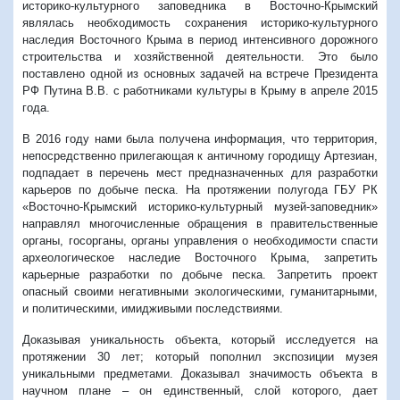
историко-культурного заповедника в Восточно-Крымский
являлась необходимость сохранения историко-культурного
наследия Восточного Крыма в период интенсивного дорожного
строительства и хозяйственной деятельности. Это было
поставлено одной из основных задачей на встрече Президента
РФ Путина В.В. с работниками культуры в Крыму в апреле 2015
года.
В 2016 году нами была получена информация, что территория,
непосредственно прилегающая к античному городищу Артезиан,
подпадает в перечень мест предназначенных для разработки
карьеров по добыче песка. На протяжении полугода ГБУ РК
«Восточно-Крымский историко-культурный музей-заповедник»
направлял многочисленные обращения в правительственные
органы, госорганы, органы управления о необходимости спасти
археологическое наследие Восточного Крыма, запретить
карьерные разработки по добыче песка. Запретить проект
опасный своими негативными экологическими, гуманитарными,
и политическими, имидживыми последствиями.
Доказывая уникальность объекта, который исследуется на
протяжении 30 лет; который пополнил экспозиции музея
уникальными предметами. Доказывал значимость объекта в
научном плане – он единственный, слой которого, дает