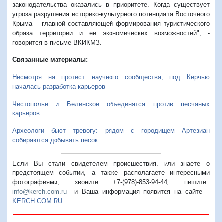
законодательства оказались в приоритете. Когда существует
угроза разрушения историко-культурного потенциала Восточного
Крыма – главной составляющей формирования туристического
образа территории и ее экономических возможностей", -
говорится в письме ВКИКМЗ.
Связанные материалы:
Несмотря на протест научного сообщества, под Керчью
началась разработка карьеров
Чистополье и Белинское объединятся против песчаных
карьеров
А
рхеологи бьют тревогу: рядом с городищем Артезиан
собираются добывать песок
Если Вы стали свидетелем происшествия, или знаете о
предстоящем событии, а также располагаете интересными
фотографиями, звоните +7-(978)-853-94-44,
пишите
info@kerch.com.ru
и Ваша информация появится на сайте
KERCH.COM.RU
.