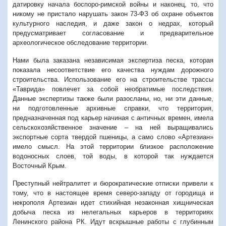
датировку начала боспоро-римской войны и наконец, то, что
никому не пристало нарушать закон 73-ФЗ об охране объектов
культурного наследия, и даже закон о недрах, который
предусматривает согласование и предварительное
археологическое обследование территории.
Нами была заказана независимая экспертиза песка, которая
показала несоответствие его качества нуждам дорожного
строительства. Использование его на строительстве трассы
«Таврида» повлечет за собой необратимые последствия.
Данные экспертизы также были разосланы, но, ни эти данные,
ни подготовленные архивные справки, что территория,
предназначенная под карьер начиная с античных времен, имела
сельскохозяйственное значение – на ней выращивались
экспортные сорта твердой пшеницы, а само слово «Артезиан»
имело смысл. На этой территории близкое расположение
водоносных слоев, той воды, в которой так нуждается
Восточный Крым.
Преступный нейтралитет и бюрократические отписки привели к
тому, что в настоящее время северо-западу от городища и
некрополя Артезиан идет стихийная незаконная хищническая
добыча песка из нелегальных карьеров в территориях
Ленинского района РК. Идут вскрышные работы с глубинным