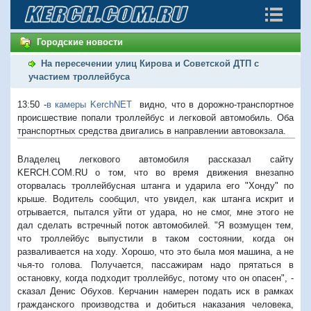
Городские новости
На пересечении улиц Кирова и Советской ДТП с
участием троллейбуса
13:50 -
в камеры KerchNET
видно, что в дорожно-транспортное
происшествие попали троллейбус и легковой автомобиль. Оба
транспортных средства двигались в направлении автовокзала.
Владелец легкового автомобиля рассказал сайту
KERCH.COM.RU о том, что во время движения внезапно
оторвалась троллейбусная штанга и ударила его "Хонду" по
крыше. Водитель сообщил, что увидел, как штанга искрит и
отрывается, пытался уйти от удара, но не смог, мне этого не
дал сделать встречный поток автомобилей. "Я возмущен тем,
что троллейбус выпустили в таком состоянии, когда он
разваливается на ходу. Хорошо, что это была моя машина, а не
чья-то голова. Получается, пассажирам надо прятаться в
остановку, когда подходит троллейбус, потому что он опасен", -
сказал Денис Обухов. Керчанин намерен подать иск в рамках
гражданского производства и добиться наказания человека,