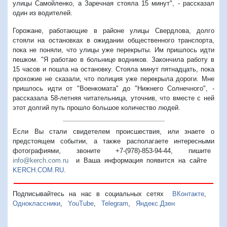
улицы Самойленко, а Заречная стояла 15 минут", - рассказал
один из водителей.
Горожане, работающие в районе улицы Свердлова, долго
стояли на остановках в ожидании общественного транспорта,
пока не поняли, что улицы уже перекрыты. Им пришлось идти
пешком. "Я работаю в больнице водников. Закончила работу в
15 часов и пошла на остановку. Стояла минут пятнадцать, пока
прохожие не сказали, что полиция уже перекрыла дороги. Мне
пришлось идти от "Военкомата" до "Нижнего Солнечного", -
рассказала 58-летняя читательница, уточнив, что вместе с ней
этот долгий путь прошло большое количество людей.
Если Вы стали свидетелем происшествия, или знаете о
предстоящем событии, а также располагаете интересными
фотографиями, звоните +7-(978)-853-94-44,
пишите
info@kerch.com.ru
и Ваша информация появится на сайте
KERCH.COM.RU
.
Подписывайтесь на нас в социальных сетях
ВКонтакте
,
Одноклассники
,
YouTube
,
Telegram
,
Яндекс.Дзен