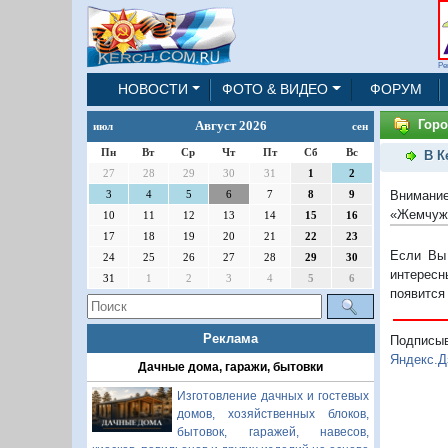
Ре
НОВОСТИ
ФОТО & ВИДЕО
ФОРУМ
Горо
Август 2026
июл
сен
Пн
Вт
Ср
Чт
Пт
Сб
Вс
В К
27
28
29
30
31
1
2
Внимание
3
4
5
6
7
8
9
«Жемчужи
10
11
12
13
14
15
16
17
18
19
20
21
22
23
Если Вы 
24
25
26
27
28
29
30
интересн
31
1
2
3
4
5
6
появится
Реклама
Подписы
Яндекс.Д
Дачные дома, гаражи, бытовки
Изготовление дачных и гостевых
домов, хозяйственных блоков,
бытовок, гаражей, навесов,