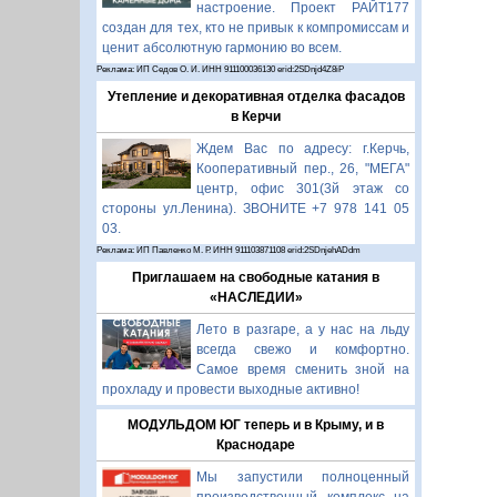
настроение. Проект РАЙТ177
создан для тех, кто не привык к компромиссам и
ценит абсолютную гармонию во всем.
Реклама: ИП Седов О. И. ИНН 911100036130 erid:2SDnjd4Z8iP
Утепление и декоративная отделка фасадов
в Керчи
Ждем Вас по адресу: г.Керчь,
Кооперативный пер., 26, "МЕГА"
центр, офис 301(3й этаж со
стороны ул.Ленина). ЗВОНИТЕ +7 978 141 05
03.
Реклама: ИП Павленко М. Р. ИНН 911103871108 erid:2SDnjehADdm
Приглашаем на свободные катания в
«НАСЛЕДИИ»
Лето в разгаре, а у нас на льду
всегда свежо и комфортно.
Самое время сменить зной на
прохладу и провести выходные активно!
МОДУЛЬДОМ ЮГ теперь и в Крыму, и в
Краснодаре
Мы запустили полноценный