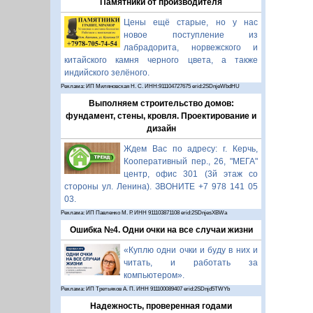
Памятники от производителя
Цены ещё старые, но у нас
новое поступление из
лабрадорита, норвежского и
китайского камня черного цвета, а также
индийского зелёного.
Реклама: ИП Миляновская Н. С. ИНН:911104727675 erid:2SDnjeWbdHU
Выполняем строительство домов:
фундамент, стены, кровля. Проектирование и
дизайн
Ждем Вас по адресу: г. Керчь,
Кооперативный пер., 26, "МЕГА"
центр, офис 301 (3й этаж со
стороны ул. Ленина). ЗВОНИТЕ +7 978 141 05
03.
Реклама: ИП Павленко М. Р. ИНН 911103871108 erid:2SDnjesXBWa
Ошибка №4. Одни очки на все случаи жизни
«Куплю одни очки и буду в них и
читать, и работать за
компьютером».
Реклама: ИП Третьяков А. П. ИНН 911100089407 erid:2SDnjd5TWYb
Надежность, проверенная годами