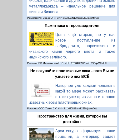
киосков, павильонов и других изделий на основе
металлокаркаса – идеальное решение для
жизни и бизнеса.
Реклама: ИП Седов О. И. ИНН 911100036130 erid:2SDnjcoMmXq
Памятники от производителя
Цены ещё старые, но у нас
новое поступление из
лабрадорита, норвежского и
китайского камня черного цвета, а также
индийского зелёного.
Реклама: ИП Миляновская Н. С. ИНН:911104727675 erid:2SDnjeWbdHU
Не покупайте пластиковые окна - пока Вы не
узнаете о них ВСЁ
Наверное уже каждый человек в
какой то мере может рассказать
о таких уже привычных и хорошо
известных всем пластиковых окнах.
Реклама: ООО "Линия СК" ИНН 9111030039 erid:2SDnjccooQW
Пространство для жизни, которой вы
достойны
Архитектура формирует наши
привычки, а интерьер задает