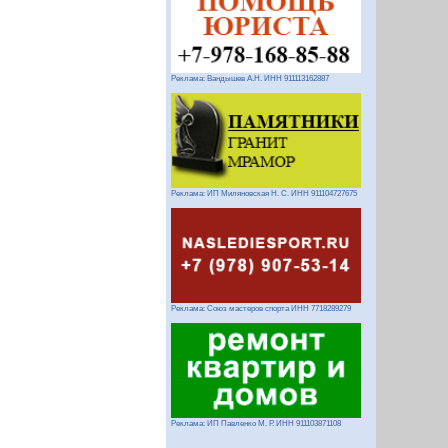
Реклама: Вандышев А.Н. ИНН 911113162887
Реклама: ИП Миляновская Н. С. ИНН 911104727675
Реклама: Союз мастеров спорта ИНН 7718289279
Реклама: ИП Павленко М. Р. ИНН 911103871108