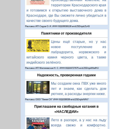
производственный комплекс на
территории Краснодарского края
и готовимся к открытию выставочного дома в
Краснодаре, где Вы сможете лично убедиться в
качестве своего будущего дома.
Реклама: ИП Седов О. И. ИНН 911100036130 erid:2SDnjeLEz43
Памятники от производителя
Цены ещё старые, но у нас
новое поступление из
лабрадорита, норвежского и
китайского камня черного цвета, а также
индийского зелёного.
Реклама: ИП Миляновская Н. С. ИНН:911104727675 erid:2SDnjeWbdHU
Надежность, проверенная годами
Мы создаем окна ПВХ уже много
лет и знаем, как сделать дом
уютнее, а расходы энергии ниже.
Реклама: ООО "Линия СК" ИНН 9111030039 erid:2SDnjdvNRt7
Приглашаем на свободные катания в
«НАСЛЕДИИ»
Лето в разгаре, а у нас на льду
всегда свежо и комфортно.