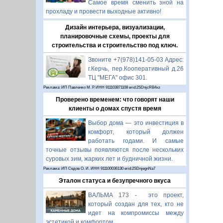
Самое время сменить зной на
прохладу и провести выходные активно!
Дизайн интерьера, визуализации,
планировочные схемы, проекты для
строительства и строительство под ключ.
Звоните +7(978)141-05-03 Адрес:
г.Керчь, пер.Кооперативный д.26
ТЦ "МЕГА" офис 301.
Реклама: ИП Павленко М. Р. ИНН 911103871108 erid:2SDnjcRB4xz
Проверено временем: что говорят наши
клиенты о домах спустя время
Выбор дома — это инвестиция в
комфорт, который должен
работать годами. И самые
точные отзывы появляются после нескольких
суровых зим, жарких лет и будничной жизни.
Реклама: ИП Седов О. И. ИНН 911100036130 erid:2SDnjegnNa7
Эталон статуса и безупречного вкуса
ВАЛЬМА 173 - это проект,
который создан для тех, кто не
идет на компромиссы между
эстетикой и комфортом.