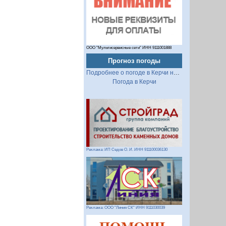
ООО "Мультисервисные сети" ИНН 9111001888
Прогноз погоды
Подробнее о погоде в Керчи на 2 недели
Погода в Керчи
Реклама: ИП Седов О. И. ИНН 911100036130
Реклама: ООО "Линия СК" ИНН 9111030039