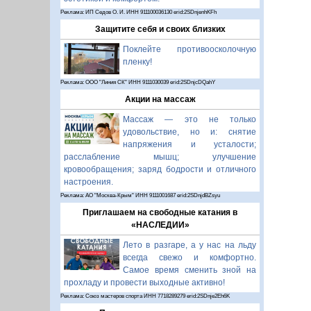
Реклама: ИП Седов О. И. ИНН 911100036130 erid:2SDnjenhKFh
Защитите себя и своих близких
Поклейте противоосколочную
пленку!
Реклама: ООО "Линия СК" ИНН 9111030039 erid:2SDnjcDQahY
Акции на массаж
Массаж — это не только
удовольствие, но и: снятие
напряжения и усталости;
расслабление мышц; улучшение
кровообращения; заряд бодрости и отличного
настроения.
Реклама: АО "Москва-Крым" ИНН 9111001687 erid:2SDnjdBZsyu
Приглашаем на свободные катания в
«НАСЛЕДИИ»
Лето в разгаре, а у нас на льду
всегда свежо и комфортно.
Самое время сменить зной на
прохладу и провести выходные активно!
Реклама: Союз мастеров спорта ИНН 7718289279 erid:2SDnje2Eh6K