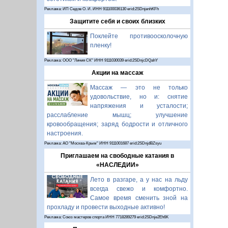
Реклама: ИП Седов О. И. ИНН 911100036130 erid:2SDnjenhKFh
Защитите себя и своих близких
Поклейте противоосколочную
пленку!
Реклама: ООО "Линия СК" ИНН 9111030039 erid:2SDnjcDQahY
Акции на массаж
Массаж — это не только
удовольствие, но и: снятие
напряжения и усталости;
расслабление мышц; улучшение
кровообращения; заряд бодрости и отличного
настроения.
Реклама: АО "Москва-Крым" ИНН 9111001687 erid:2SDnjdBZsyu
Приглашаем на свободные катания в
«НАСЛЕДИИ»
Лето в разгаре, а у нас на льду
всегда свежо и комфортно.
Самое время сменить зной на
прохладу и провести выходные активно!
Реклама: Союз мастеров спорта ИНН 7718289279 erid:2SDnje2Eh6K