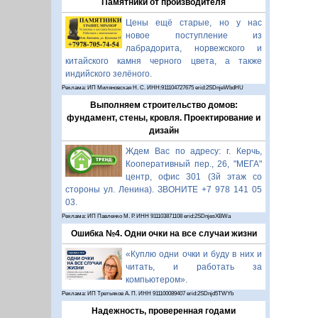
Памятники от производителя
Цены ещё старые, но у нас
новое поступление из
лабрадорита, норвежского и
китайского камня черного цвета, а также
индийского зелёного.
Реклама: ИП Миляновская Н. С. ИНН:911104727675 erid:2SDnjeWbdHU
Выполняем строительство домов:
фундамент, стены, кровля. Проектирование и
дизайн
Ждем Вас по адресу: г. Керчь,
Кооперативный пер., 26, "МЕГА"
центр, офис 301 (3й этаж со
стороны ул. Ленина). ЗВОНИТЕ +7 978 141 05
03.
Реклама: ИП Павленко М. Р. ИНН 911103871108 erid:2SDnjesXBWa
Ошибка №4. Одни очки на все случаи жизни
«Куплю одни очки и буду в них и
читать, и работать за
компьютером».
Реклама: ИП Третьяков А. П. ИНН 911100089407 erid:2SDnjd5TWYb
Надежность, проверенная годами