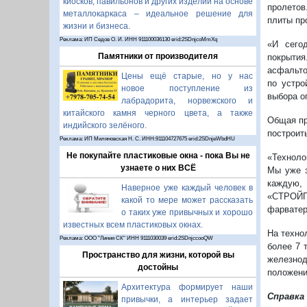
киосков, павильонов и других изделий на основе
пролетов
металлокаркаса – идеальное решение для
плиты пр
жизни и бизнеса.
Реклама: ИП Седов О. И. ИНН 911100036130 erid:2SDnjcoMmXq
«И сего
Памятники от производителя
покрытия
асфальто
Цены ещё старые, но у нас
по устро
новое поступление из
выбора о
лабрадорита, норвежского и
китайского камня черного цвета, а также
Общая пр
индийского зелёного.
построить
Реклама: ИП Миляновская Н. С. ИНН:911104727675 erid:2SDnjeWbdHU
Не покупайте пластиковые окна - пока Вы не
«Техноло
узнаете о них ВСЁ
Мы уже з
каждую
Наверное уже каждый человек в
«СТРОЙГ
какой то мере может рассказать
фарватер
о таких уже привычных и хорошо
известных всем пластиковых окнах.
На техно
Реклама: ООО "Линия СК" ИНН 9111030039 erid:2SDnjccooQW
более 7 
Пространство для жизни, которой вы
железнод
достойны
положени
Архитектура формирует наши
Справка
привычки, а интерьер задает