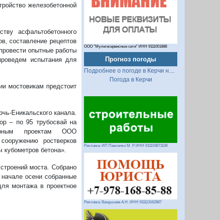
стройство железобетонной
тву асфальтобетонного
ов, составление рецептов
ООО "Мультисервисные сети" ИНН 9111001888
 провести опытные работы
Прогноз погоды
проведем испытания для
Подробнее о погоде в Керчи на 2 недели
Погода в Керчи
рии мостовикам предстоит
рчь-Еникальского канала.
р – по 95 трубосвай на
турным проектам ООО
сооружению ростверков
Реклама: ИП Павленко М. Р. ИНН 911103871108
ч кубометров бетона».
строений моста. Собрано
– начале осени собранные
для монтажа в проектное
Реклама: Вандышев А.Н. ИНН 911113162887