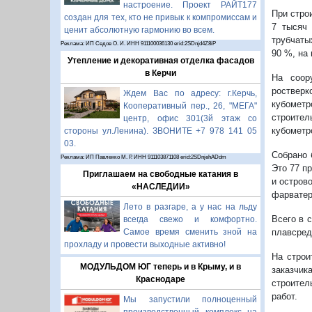
настроение. Проект РАЙТ177
При стро
создан для тех, кто не привык к компромиссам и
7 тысяч 
ценит абсолютную гармонию во всем.
трубчаты
Реклама: ИП Седов О. И. ИНН 911100036130 erid:2SDnjd4Z8iP
90 %, на 
Утепление и декоративная отделка фасадов
в Керчи
На соор
роствер
Ждем Вас по адресу: г.Керчь,
кубомет
Кооперативный пер., 26, "МЕГА"
строител
центр, офис 301(3й этаж со
кубометр
стороны ул.Ленина). ЗВОНИТЕ +7 978 141 05
03.
Собрано 
Реклама: ИП Павленко М. Р. ИНН 911103871108 erid:2SDnjehADdm
Это 77 п
Приглашаем на свободные катания в
и остров
«НАСЛЕДИИ»
фарватер
Лето в разгаре, а у нас на льду
Всего в 
всегда свежо и комфортно.
плавсред
Самое время сменить зной на
прохладу и провести выходные активно!
На строи
МОДУЛЬДОМ ЮГ теперь и в Крыму, и в
заказчик
Краснодаре
строител
работ.
Мы запустили полноценный