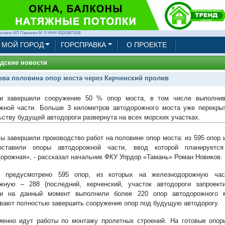
клама: ИП Павленко М. Р. ИНН 911103871108
МОЙ ГОРОД
ГОРСПРАВКА
О ПРОЕКТЕ
дские новости
ова половина опор моста через Керченский пролив
ли завершили сооружение 50 % опор моста, в том числе выполнив
жной части. Больше 3 километров автодорожного моста уже перекры
ьству будущей автодороги развернута на всех морских участках.
ы завершили производство работ на половине опор моста: из 595 опор
оставили опоры автодорожной части, ввод которой планирует
орожная», - рассказал начальник ФКУ Упрдор «Тамань» Роман Новиков.
м предусмотрено 595 опор, из которых на железнодорожную час
жную – 288 (последний, керченский, участок автодороги запроект
ли на данный момент выполнили более 220 опор автодорожного 
вают полностью завершить сооружение опор под будущую автодорогу.
енно идут работы по монтажу пролетных строений. На готовые опор