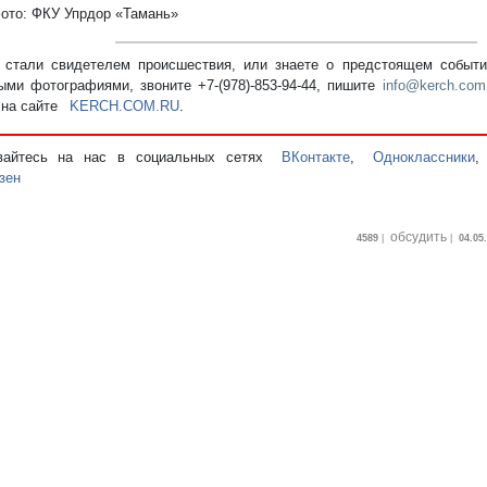
фото: ФКУ Упрдор «Тамань»
стали свидетелем происшествия, или знаете о предстоящем событии
ыми фотографиями, звоните +7-(978)-853-94-44,
пишите
info@kerch.com
 на сайте
KERCH.COM.RU
.
вайтесь на нас в социальных сетях
ВКонтакте
,
Одноклассники
зен
обсудить
4589
|
|
04.05