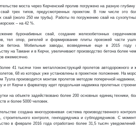
ительстве моста через Керченский пролив погружено на разную глубину 
свай трех типов, предусмотренных проектом. В том числе это бо
х свай (около 250 км трубы). Работы по погружению свай на сухопутн
морских – на 42 %.
ужение буронабивных свай, создание железобетонных сердечников
ков, тел опор, ригелей и формирование плиты проезжей части уш
ров бетона. Мобильные заводы, возведенные еще в 2015 году 
ьству на Тамани и в Керчи, увеличивают производство бетона более чем 
ов ежемесячно.
более 41 тысячи тонн металлоконструкций пролетов автодорожного и 
ролетов, 68 из которых уже установлены в проектное положение. На мор
ом Тузла производится монтаж пролетов методом поперечной надвижки, 
у и от Керчи к фарватеру идет продольная надвижка пролетных строени
сутки на объекте задействовано более 200 основных единиц техники, б
ств и более 5000 человек.
тельстве создана многоуровневая система производственного контро
а, строительного контроля, генподрядчика и субподрядчиков. С момен
ьство в феврале 2016 года отработано более 31,5 тысяч уведомлений