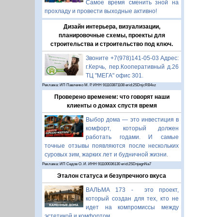
Самое время сменить зной на
прохладу и провести выходные активно!
Дизайн интерьера, визуализации,
планировочные схемы, проекты для
строительства и строительство под ключ.
Звоните +7(978)141-05-03 Адрес:
г.Керчь, пер.Кооперативный д.26
ТЦ "МЕГА" офис 301.
Реклама: ИП Павленко М. Р. ИНН 911103871108 erid:2SDnjcRB4xz
Проверено временем: что говорят наши
клиенты о домах спустя время
Выбор дома — это инвестиция в
комфорт, который должен
работать годами. И самые
точные отзывы появляются после нескольких
суровых зим, жарких лет и будничной жизни.
Реклама: ИП Седов О. И. ИНН 911100036130 erid:2SDnjegnNa7
Эталон статуса и безупречного вкуса
ВАЛЬМА 173 - это проект,
который создан для тех, кто не
идет на компромиссы между
эстетикой и комфортом.