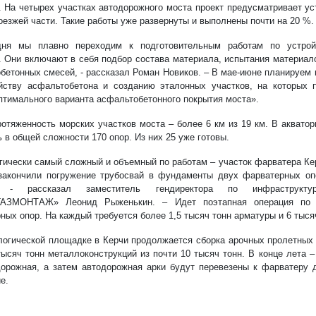
. На четырех участках автодорожного моста проект предусматривает у
оезжей части. Такие работы уже развернуты и выполнены почти на 20 %.
дня мы плавно переходим к подготовительным работам по устройс
. Они включают в себя подбор состава материала, испытания материал
бетонных смесей, - рассказал Роман Новиков. – В мае-июне планируем
йству асфальтобетона и созданию эталонных участков, на которых 
птимального варианта асфальтобетонного покрытия моста».
отяженность морских участков моста – более 6 км из 19 км. В аквато
 в общей сложности 170 опор. Из них 25 уже готовы.
гически самый сложный и объемный по работам – участок фарватера Ке
акончили погружение трубосвай в фундаменты двух фарватерных опо
, - рассказал заместитель гендиректора по инфраструк
АЗМОНТАЖ» Леонид Рыженькин. – Идет поэтапная операция по 
ных опор. На каждый требуется более 1,5 тысяч тонн арматуры и 6 тыся
логической площадке в Керчи продолжается сборка арочных пролетных 
тысяч тонн металлоконструкций из почти 10 тысяч тонн. В конце лета 
орожная, а затем автодорожная арки будут перевезены к фарватеру 
е.