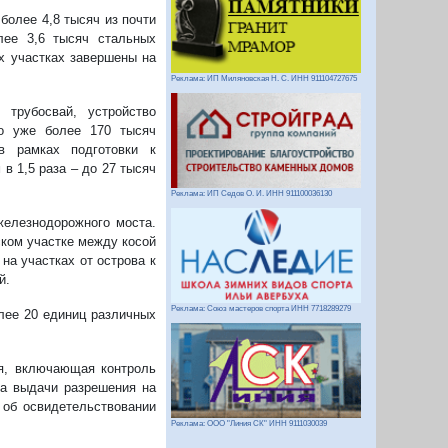
более 4,8 тысяч из почти
лее 3,6 тысяч стальных
ых участках завершены на
Реклама: ИП Миляновская Н. С. ИНН 911104727675
 трубосвай, устройство
ло уже более 170 тысяч
в рамках подготовки к
в 1,5 раза – до 27 тысяч
Реклама: ИП Седов О. И. ИНН 911100036130
железнодорожного моста.
ском участке между косой
на участках от острова к
й.
Реклама: Союз мастеров спорта ИНН 7718289279
олее 20 единиц различных
ля, включающая контроль
та выдачи разрешения на
 об освидетельствовании
Реклама: ООО "Линия СК" ИНН 9111030039