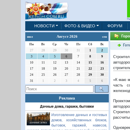
Ре
НОВОСТИ
ФОТО & ВИДЕО
ФОРУМ
Горо
Август 2026
июл
сен
Пн
Вт
Ср
Чт
Пт
Сб
Вс
Гот
27
28
29
30
31
1
2
Строите
3
4
5
6
7
8
9
автодоро
10
11
12
13
14
15
16
строител
17
18
19
20
21
22
23
24
25
26
27
28
29
30
«К маю м
31
1
2
3
4
5
6
часть с
железнод
Реклама
Проекто
автодоро
Дачные дома, гаражи, бытовки
Строите
Изготовление дачных и гостевых
рассчиты
домов, хозяйственных блоков,
бытовок, гаражей, навесов,
Одноврем