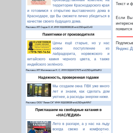
производственный комплекс на
Текст и 
территории Краснодарского края
и готовимся к открытию выставочного дома в
Краснодаре, где Вы сможете лично убедиться в
Если Вы 
качестве своего будущего дома.
интересн
Реклама: ИП Седов О. И. ИНН 911100036130 erid:2SDnjeLEz43
появится
Памятники от производителя
Подписы
Цены ещё старые, но у нас
Яндекс.Д
новое поступление из
лабрадорита, норвежского и
китайского камня черного цвета, а также
индийского зелёного.
Реклама: ИП Миляновская Н. С. ИНН:911104727675 erid:2SDnjeWbdHU
Надежность, проверенная годами
Мы создаем окна ПВХ уже много
лет и знаем, как сделать дом
уютнее, а расходы энергии ниже.
Реклама: ООО "Линия СК" ИНН 9111030039 erid:2SDnjdvNRt7
Приглашаем на свободные катания в
«НАСЛЕДИИ»
Лето в разгаре, а у нас на льду
всегда свежо и комфортно.