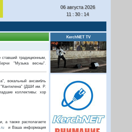
06 августа 2026
11 : 30 : 14
KerchNET TV
же ставший традиционным,
Керчи "Музыка весны".
ла", вокальный ансамбль
"Кантилена" (ДШИ им. Р.
ладшие коллективы: хор
, а также располагаете
.ru
и Ваша информация