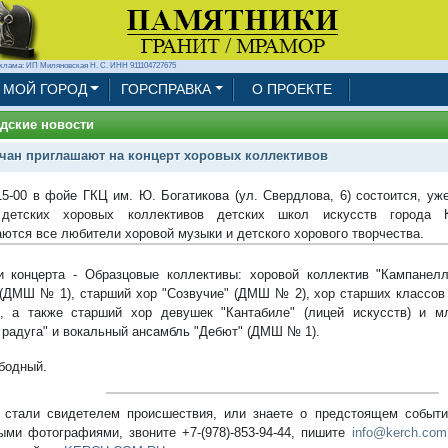
клама: ИП Миляновская Н. С. ИНН 911104727675
МОЙ ГОРОД
ГОРСПРАВКА
О ПРОЕКТЕ
дские новости
чан приглашают на концерт хоровых коллективов
15-00 в фойе ГКЦ им. Ю. Богатикова (ул. Свердлова, 6) состоится, у
 детских хоровых коллективов детских школ искусств города 
ются все любители хоровой музыки и детского хорового творчества.
и концерта - Образцовые коллективы: хоровой коллектив "Кампанел
 (ДМШ № 1), старший хор "Созвучие" (ДМШ № 2), хор старших классов 
, а также старший хор девушек "Кантабиле" (лицей искусств) и м
радуга" и вокальный ансамбль "Дебют" (ДМШ № 1).
бодный.
стали свидетелем происшествия, или знаете о предстоящем событии
ыми фотографиями, звоните +7-(978)-853-94-44,
пишите
info@kerch.com