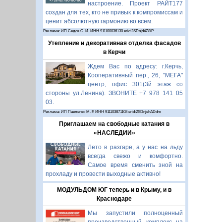
настроение. Проект РАЙТ177
создан для тех, кто не привык к компромиссам и
ценит абсолютную гармонию во всем.
Реклама: ИП Седов О. И. ИНН 911100036130 erid:2SDnjd4Z8iP
Утепление и декоративная отделка фасадов
в Керчи
Ждем Вас по адресу: г.Керчь,
Кооперативный пер., 26, "МЕГА"
центр, офис 301(3й этаж со
стороны ул.Ленина). ЗВОНИТЕ +7 978 141 05
03.
Реклама: ИП Павленко М. Р. ИНН 911103871108 erid:2SDnjehADdm
Приглашаем на свободные катания в
«НАСЛЕДИИ»
Лето в разгаре, а у нас на льду
всегда свежо и комфортно.
Самое время сменить зной на
прохладу и провести выходные активно!
МОДУЛЬДОМ ЮГ теперь и в Крыму, и в
Краснодаре
Мы запустили полноценный