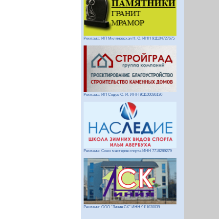
Реклама: ИП Миляновская Н. С. ИНН 911104727675
Реклама: ИП Седов О. И. ИНН 911100036130
Реклама: Союз мастеров спорта ИНН 7718289279
Реклама: ООО "Линия СК" ИНН 9111030039