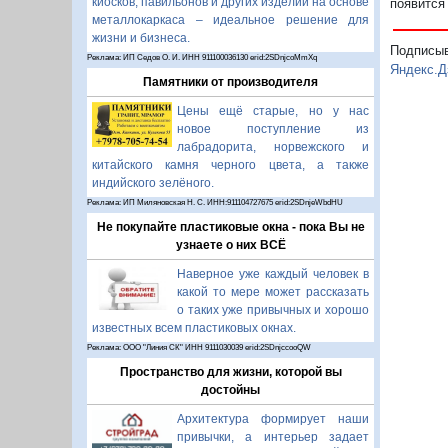
киосков, павильонов и других изделий на основе
появится
металлокаркаса – идеальное решение для
жизни и бизнеса.
Подписы
Реклама: ИП Седов О. И. ИНН 911100036130 erid:2SDnjcoMmXq
Яндекс.Д
Памятники от производителя
Цены ещё старые, но у нас
новое поступление из
лабрадорита, норвежского и
китайского камня черного цвета, а также
индийского зелёного.
Реклама: ИП Миляновская Н. С. ИНН:911104727675 erid:2SDnjeWbdHU
Не покупайте пластиковые окна - пока Вы не
узнаете о них ВСЁ
Наверное уже каждый человек в
какой то мере может рассказать
о таких уже привычных и хорошо
известных всем пластиковых окнах.
Реклама: ООО "Линия СК" ИНН 9111030039 erid:2SDnjccooQW
Пространство для жизни, которой вы
достойны
Архитектура формирует наши
привычки, а интерьер задает