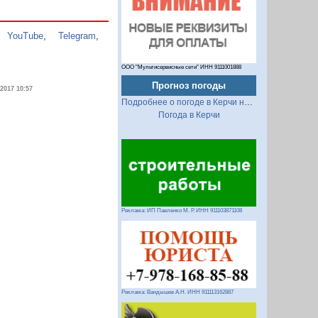
,
YouTube
,
Telegram
,
ООО "Мультисервисные сети" ИНН 9111001888
Прогноз погоды
.2017 10:57
Подробнее о погоде в Керчи на 2 недели
Погода в Керчи
Реклама: ИП Павленко М. Р. ИНН 911103871108
Реклама: Вандышев А.Н. ИНН 911113162887