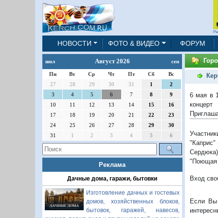
Ре
НОВОСТИ
ФОТО & ВИДЕО
ФОРУМ
Горо
Август 2026
июл
сен
Пн
Вт
Ср
Чт
Пт
Сб
Вс
Кер
27
28
29
30
31
1
2
6 мая в 
3
4
5
6
7
8
9
концерт
10
11
12
13
14
15
16
Приглаша
17
18
19
20
21
22
23
24
25
26
27
28
29
30
Участник
31
1
2
3
4
5
6
"Каприс"
Сердюка)
"Поющая 
Реклама
Вход сво
Дачные дома, гаражи, бытовки
Изготовление дачных и гостевых
Если Вы 
домов, хозяйственных блоков,
интересн
бытовок, гаражей, навесов,