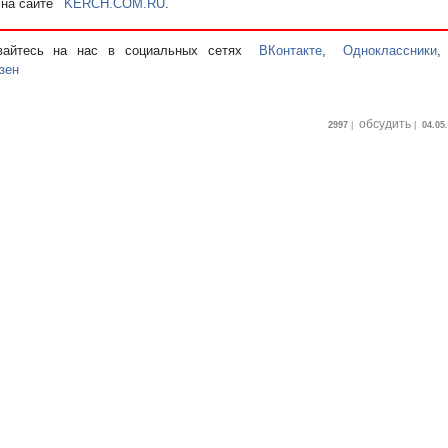
 на сайте
KERCH.COM.RU
.
вайтесь на нас в социальных сетях
ВКонтакте
,
Одноклассники
зен
обсудить
2997
|
|
04.05