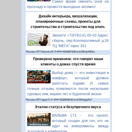
Самое время сменить зной на
прохладу и провести выходные активно!
Дизайн интерьера, визуализации,
планировочные схемы, проекты для
строительства и строительство под ключ.
Звоните +7(978)141-05-03 Адрес:
г.Керчь, пер.Кооперативный д.26
ТЦ "МЕГА" офис 301.
Реклама: ИП Павленко М. Р. ИНН 911103871108 erid:2SDnjcRB4xz
Проверено временем: что говорят наши
клиенты о домах спустя время
Выбор дома — это инвестиция в
комфорт, который должен
работать годами. И самые
точные отзывы появляются после нескольких
суровых зим, жарких лет и будничной жизни.
Реклама: ИП Седов О. И. ИНН 911100036130 erid:2SDnjegnNa7
Эталон статуса и безупречного вкуса
ВАЛЬМА 173 - это проект,
который создан для тех, кто не
идет на компромиссы между
эстетикой и комфортом.