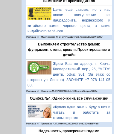
Памятники от производителя
Цены ещё старые, но у нас
новое поступление из
лабрадорита, норвежского и
китайского камня черного цвета, а также
индийского зелёного.
Реклама: ИП Миляновская Н. С. ИНН:911104727675 erid:2SDnjeWbdHU
Выполняем строительство домов:
фундамент, стены, кровля. Проектирование и
дизайн
Ждем Вас по адресу: г. Керчь,
Кооперативный пер., 26, "МЕГА"
центр, офис 301 (3й этаж со
стороны ул. Ленина). ЗВОНИТЕ +7 978 141 05
03.
Реклама: ИП Павленко М. Р. ИНН 911103871108 erid:2SDnjesXBWa
Ошибка №4. Одни очки на все случаи жизни
«Куплю одни очки и буду в них и
читать, и работать за
компьютером».
Реклама: ИП Третьяков А. П. ИНН 911100089407 erid:2SDnjd5TWYb
Надежность, проверенная годами