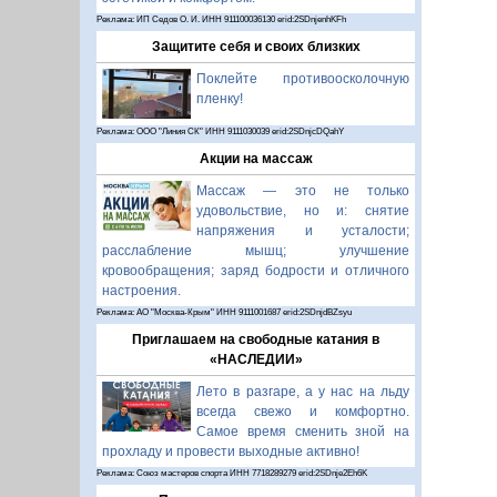
Реклама: ИП Седов О. И. ИНН 911100036130 erid:2SDnjenhKFh
Защитите себя и своих близких
Поклейте противоосколочную
пленку!
Реклама: ООО "Линия СК" ИНН 9111030039 erid:2SDnjcDQahY
Акции на массаж
Массаж — это не только
удовольствие, но и: снятие
напряжения и усталости;
расслабление мышц; улучшение
кровообращения; заряд бодрости и отличного
настроения.
Реклама: АО "Москва-Крым" ИНН 9111001687 erid:2SDnjdBZsyu
Приглашаем на свободные катания в
«НАСЛЕДИИ»
Лето в разгаре, а у нас на льду
всегда свежо и комфортно.
Самое время сменить зной на
прохладу и провести выходные активно!
Реклама: Союз мастеров спорта ИНН 7718289279 erid:2SDnje2Eh6K