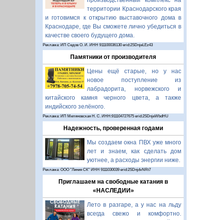
производственный комплекс на
территории Краснодарского края
и готовимся к открытию выставочного дома в
Краснодаре, где Вы сможете лично убедиться в
качестве своего будущего дома.
Реклама: ИП Седов О. И. ИНН 911100036130 erid:2SDnjeLEz43
Памятники от производителя
Цены ещё старые, но у нас
новое поступление из
лабрадорита, норвежского и
китайского камня черного цвета, а также
индийского зелёного.
Реклама: ИП Миляновская Н. С. ИНН:911104727675 erid:2SDnjeWbdHU
Надежность, проверенная годами
Мы создаем окна ПВХ уже много
лет и знаем, как сделать дом
уютнее, а расходы энергии ниже.
Реклама: ООО "Линия СК" ИНН 9111030039 erid:2SDnjdvNRt7
Приглашаем на свободные катания в
«НАСЛЕДИИ»
Лето в разгаре, а у нас на льду
всегда свежо и комфортно.