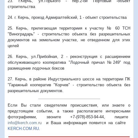
23. г.Керчь, ул.Горького - пер.2-ой Портовый -объект
строительства
24. г. Керчь, проезд Адмиралтейский, 1 - объект строительства
25. Керчь, прилегающая территориия к участку № 60 ТСН
"Виноградарь" - строительство объекта без разрешительных
документов на земельном участке, не отведенном для этих
целей
26. Керчь, ул.Прибойная, 2 - реконструкция с расширением
обслуживающего кооператива "Лодочный причал №249" под
размещение лодочных боксов
27. Керчь, в районе Индустриального шоссе на территории ПК
"Гаражный кооператив "Корчев" - строительство объекта без
разрешительных документов.
Если Вы стали свидетелем происшествия, или знаете о
предстоящем событии, а также располагаете интересными
фотографиями, звоните +7-(978)-853-94-44,
пишите
info@kerch.com.ru
и Ваша информация появится на сайте
KERCH.COM.RU
.