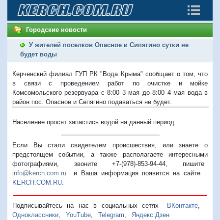
Городские новости
У жителей поселков Опасное и Сипягино сутки не
будет воды
Керченский филиал ГУП РК "Вода Крыма" сообщает о том, что
в связи с проведением работ по очистке и мойке
Комсомольского резервуара с 8:00 3 мая до 8:00 4 мая вода в
район пос. Опасное и Сепягино подаваться не будет.
Население просят запастись водой на данный период.
Если Вы стали свидетелем происшествия, или знаете о
предстоящем событии, а также располагаете интересными
фотографиями, звоните +7-(978)-853-94-44,
пишите
info@kerch.com.ru
и Ваша информация появится на сайте
KERCH.COM.RU
.
Подписывайтесь на нас в социальных сетях
ВКонтакте
,
Одноклассники
,
YouTube
,
Telegram
,
Яндекс.Дзен