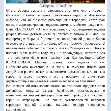
Смотреть на YouTube
Ольга Бурова выразила уверенность в том, что у Керчи -
большой потенциал в плане привлечения туристов. Чиновница
сказала, что 40 объектов размещения в городской черте уже
сегодня зарезервированы отдыхающими на майские праздники.
Сайт KERCH.COM.RU поинтересовался у руководителя отдела
рекреационной деятельности об открытых пляжах к 1 мая. По
информации Марины Логвиной, на сегодняшний день в Керчи
открыто всего два пляжа: городской и в поселке Героевское. В
начале лета собираются открыть пляж «Молодежный». Пляж в
поселке Маяк в этом году, как и в предыдущих, остается без
того, кто смог бы о нем позаботиться. Как сообщила сайту
KERCH.COM.RU Марина Логвина, зона отдыха по ул.
Сморжевского выставлена на торги в качестве пляжа для
людей с ограниченными физическими возможностями, так как
город не может привести его в порядок. В этом году
администрация не надеется найти инвестора на этот пляж.
На набережной оганизована выносная торговля, продают свои
диковиные поделки авторы hand-made, рассказывают о
возможностях керченские туристические фирмы, дети покоряют
горки и аттракционы. На сцене, установленной напротив
городской водной станции, начался концерт творческих
коллективов.