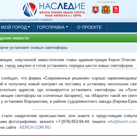
клама: Союз мастеров спорта ИНН 7718289279
МОЙ ГОРОД
ГОРСПРАВКА
О ПРОЕКТЕ
дские новости
ерчи установят новые светофоры
мации, озвученной заместителем главы администрации Керчи Олегом
и, город закупил и готов установить порядка шести новых светофоров.
 сообщил, что фирма «Современные решения» хорошо зарекомендовал
й и получила новый контракт на поставку и установку нескольких св
есколько адресов, где планируется установить светофоры: на «Луч
гающие светофоры на солнечных батареях), на «Марате» такой же свет
 у остановки Ворошилова, в районе судоремонтного завода (Кирова-Ерем
стали свидетелем происшествия, или знаете о предстоящем событии
ыми фотографиями, звоните +7-(978)-853-94-44,
пишите
info@kerch.com
 на сайте
KERCH.COM.RU
.