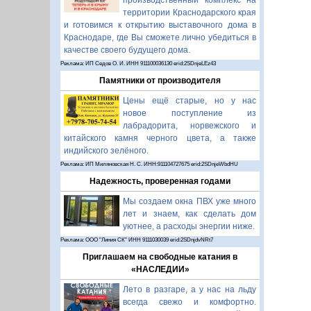
производственный комплекс на
территории Краснодарского края
и готовимся к открытию выставочного дома в
Краснодаре, где Вы сможете лично убедиться в
качестве своего будущего дома.
Реклама: ИП Седов О. И. ИНН 911100036130 erid:2SDnjeLEz43
Памятники от производителя
Цены ещё старые, но у нас
новое поступление из
лабрадорита, норвежского и
китайского камня черного цвета, а также
индийского зелёного.
Реклама: ИП Миляновская Н. С. ИНН:911104727675 erid:2SDnjeWbdHU
Надежность, проверенная годами
Мы создаем окна ПВХ уже много
лет и знаем, как сделать дом
уютнее, а расходы энергии ниже.
Реклама: ООО "Линия СК" ИНН 9111030039 erid:2SDnjdvNRt7
Приглашаем на свободные катания в
«НАСЛЕДИИ»
Лето в разгаре, а у нас на льду
всегда свежо и комфортно.