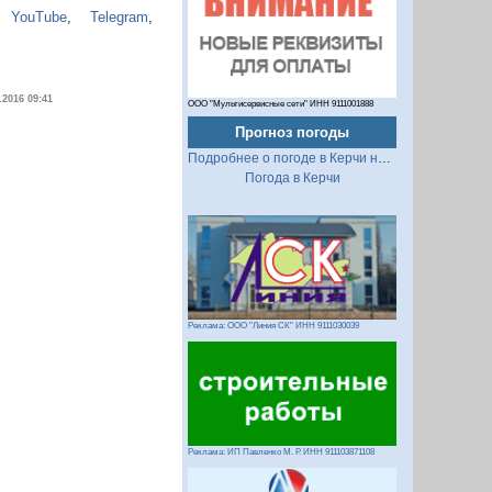
,
YouTube
,
Telegram
,
.2016 09:41
ООО "Мультисервисные сети" ИНН 9111001888
Прогноз погоды
Подробнее о погоде в Керчи на 2 недели
Погода в Керчи
Реклама: ООО "Линия СК" ИНН 9111030039
Реклама: ИП Павленко М. Р. ИНН 911103871108