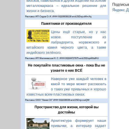
киосков, павильонов и других изделий на основе
Подписы
металлокаркаса – идеальное решение для
Яндекс.Д
жизни и бизнеса.
Реклама: ИП Седов О. И. ИНН 911100036130 erid:2SDnjcoMmXq
Памятники от производителя
Цены ещё старые, но у нас
новое поступление из
лабрадорита, норвежского и
китайского камня черного цвета, а также
индийского зелёного.
Реклама: ИП Миляновская Н. С. ИНН:911104727675 erid:2SDnjeWbdHU
Не покупайте пластиковые окна - пока Вы не
узнаете о них ВСЁ
Наверное уже каждый человек в
какой то мере может рассказать
о таких уже привычных и хорошо
известных всем пластиковых окнах.
Реклама: ООО "Линия СК" ИНН 9111030039 erid:2SDnjccooQW
Пространство для жизни, которой вы
достойны
Архитектура формирует наши
привычки, а интерьер задает