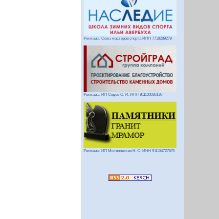
Реклама: Союз мастеров спорта ИНН 7718289279
Реклама: ИП Седов О. И. ИНН 911100036130
Реклама: ИП Миляновская Н. С. ИНН 911104727675