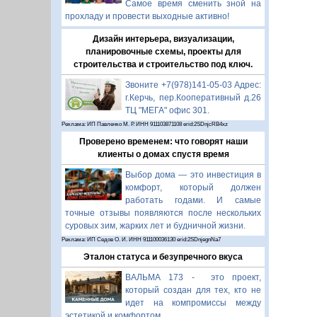
Самое время сменить зной на
прохладу и провести выходные активно!
Дизайн интерьера, визуализации,
планировочные схемы, проекты для
строительства и строительство под ключ.
Звоните +7(978)141-05-03 Адрес:
г.Керчь, пер.Кооперативный д.26
ТЦ "МЕГА" офис 301.
Реклама: ИП Павленко М. Р. ИНН 911103871108 erid:2SDnjcRB4xz
Проверено временем: что говорят наши
клиенты о домах спустя время
Выбор дома — это инвестиция в
комфорт, который должен
работать годами. И самые
точные отзывы появляются после нескольких
суровых зим, жарких лет и будничной жизни.
Реклама: ИП Седов О. И. ИНН 911100036130 erid:2SDnjegnNa7
Эталон статуса и безупречного вкуса
ВАЛЬМА 173 - это проект,
который создан для тех, кто не
идет на компромиссы между
эстетикой и комфортом.