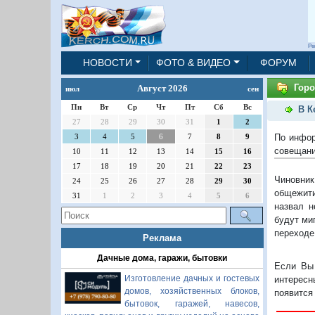
Ре
НОВОСТИ
ФОТО & ВИДЕО
ФОРУМ
Горо
Август 2026
июл
сен
Пн
Вт
Ср
Чт
Пт
Сб
Вс
В К
27
28
29
30
31
1
2
По инфор
3
4
5
6
7
8
9
совещани
10
11
12
13
14
15
16
17
18
19
20
21
22
23
Чиновник
24
25
26
27
28
29
30
общежити
31
1
2
3
4
5
6
назвал н
будут ми
переходе
Реклама
Дачные дома, гаражи, бытовки
Если Вы 
Изготовление дачных и гостевых
интересн
домов, хозяйственных блоков,
появится
бытовок, гаражей, навесов,