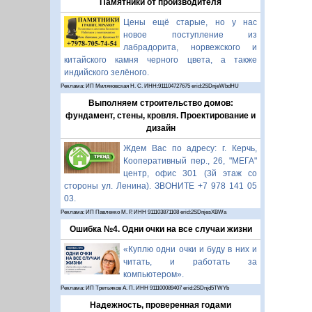
Памятники от производителя
Цены ещё старые, но у нас
новое поступление из
лабрадорита, норвежского и
китайского камня черного цвета, а также
индийского зелёного.
Реклама: ИП Миляновская Н. С. ИНН:911104727675 erid:2SDnjeWbdHU
Выполняем строительство домов:
фундамент, стены, кровля. Проектирование и
дизайн
Ждем Вас по адресу: г. Керчь,
Кооперативный пер., 26, "МЕГА"
центр, офис 301 (3й этаж со
стороны ул. Ленина). ЗВОНИТЕ +7 978 141 05
03.
Реклама: ИП Павленко М. Р. ИНН 911103871108 erid:2SDnjesXBWa
Ошибка №4. Одни очки на все случаи жизни
«Куплю одни очки и буду в них и
читать, и работать за
компьютером».
Реклама: ИП Третьяков А. П. ИНН 911100089407 erid:2SDnjd5TWYb
Надежность, проверенная годами