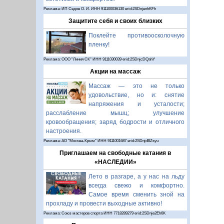
Реклама: ИП Седов О. И. ИНН 911100036130 erid:2SDnjenhKFh
Защитите себя и своих близких
Поклейте противоосколочную
пленку!
Реклама: ООО "Линия СК" ИНН 9111030039 erid:2SDnjcDQahY
Акции на массаж
Массаж — это не только
удовольствие, но и: снятие
напряжения и усталости;
расслабление мышц; улучшение
кровообращения; заряд бодрости и отличного
настроения.
Реклама: АО "Москва-Крым" ИНН 9111001687 erid:2SDnjdBZsyu
Приглашаем на свободные катания в
«НАСЛЕДИИ»
Лето в разгаре, а у нас на льду
всегда свежо и комфортно.
Самое время сменить зной на
прохладу и провести выходные активно!
Реклама: Союз мастеров спорта ИНН 7718289279 erid:2SDnje2Eh6K