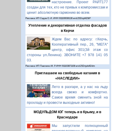
настроение. Проект РАЙТ177
создан для тех, кто не привык к компромиссам и
ценит абсолютную гармонию во всем.
Реклама: ИП Седов О. И. ИНН 911100036130 erid:2SDnjd4Z8iP
Утепление и декоративная отделка фасадов
в Керчи
Ждем Вас по адресу: г.Керчь,
Кооперативный пер., 26, "МЕГА"
центр, офис 301(3й этаж со
стороны ул.Ленина). ЗВОНИТЕ +7 978 141 05
03.
Реклама: ИП Павленко М. Р. ИНН 911103871108 erid:2SDnjehADdm
Приглашаем на свободные катания в
«НАСЛЕДИИ»
Лето в разгаре, а у нас на льду
всегда свежо и комфортно.
Самое время сменить зной на
прохладу и провести выходные активно!
МОДУЛЬДОМ ЮГ теперь и в Крыму, и в
Краснодаре
Мы запустили полноценный