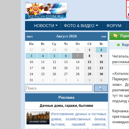
Ре
НОВОСТИ
ФОТО & ВИДЕО
ФОРУМ
Горо
Август 2026
июл
сен
Пн
Вт
Ср
Чт
Пт
Сб
Вс
Кер
27
28
29
30
31
1
2
Читател
3
4
5
6
7
8
9
рассказы
10
11
12
13
14
15
16
17
18
19
20
21
22
23
«Хотелос
24
25
26
27
28
29
30
Перекрес
31
1
2
3
4
5
6
знак». Д
разливаю
тут по щ
Реклама
подъезд 
Дачные дома, гаражи, бытовки
Керчанка
Изготовление дачных и гостевых
приглаша
домов, хозяйственных блоков,
очевидно
бытовок, гаражей, навесов,