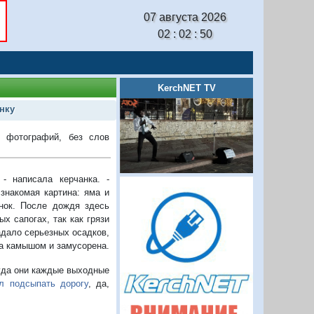
07 августа 2026
02 : 02 : 50
KerchNET TV
нку
 фотографий, без слов
- написала керчанка. -
знакомая картина: яма и
нок. После дождя здесь
х сапогах, так как грязи
адало серьезных осадков,
ла камышом и замусорена.
куда они каждые выходные
л подсыпать дорогу
, да,