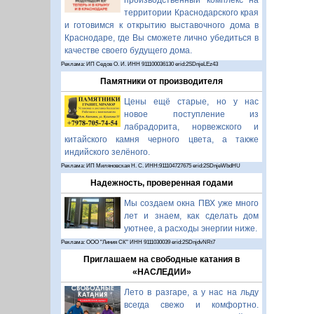
производственный комплекс на
территории Краснодарского края
и готовимся к открытию выставочного дома в
Краснодаре, где Вы сможете лично убедиться в
качестве своего будущего дома.
Реклама: ИП Седов О. И. ИНН 911100036130 erid:2SDnjeLEz43
Памятники от производителя
Цены ещё старые, но у нас
новое поступление из
лабрадорита, норвежского и
китайского камня черного цвета, а также
индийского зелёного.
Реклама: ИП Миляновская Н. С. ИНН:911104727675 erid:2SDnjeWbdHU
Надежность, проверенная годами
Мы создаем окна ПВХ уже много
лет и знаем, как сделать дом
уютнее, а расходы энергии ниже.
Реклама: ООО "Линия СК" ИНН 9111030039 erid:2SDnjdvNRt7
Приглашаем на свободные катания в
«НАСЛЕДИИ»
Лето в разгаре, а у нас на льду
всегда свежо и комфортно.