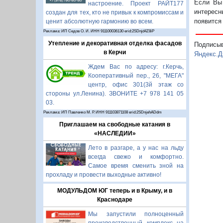
Если Вы 
настроение. Проект РАЙТ177
интересн
создан для тех, кто не привык к компромиссам и
появится
ценит абсолютную гармонию во всем.
Реклама: ИП Седов О. И. ИНН 911100036130 erid:2SDnjd4Z8iP
Утепление и декоративная отделка фасадов
Подписы
в Керчи
Яндекс.Д
Ждем Вас по адресу: г.Керчь,
Кооперативный пер., 26, "МЕГА"
центр, офис 301(3й этаж со
стороны ул.Ленина). ЗВОНИТЕ +7 978 141 05
03.
Реклама: ИП Павленко М. Р. ИНН 911103871108 erid:2SDnjehADdm
Приглашаем на свободные катания в
«НАСЛЕДИИ»
Лето в разгаре, а у нас на льду
всегда свежо и комфортно.
Самое время сменить зной на
прохладу и провести выходные активно!
МОДУЛЬДОМ ЮГ теперь и в Крыму, и в
Краснодаре
Мы запустили полноценный