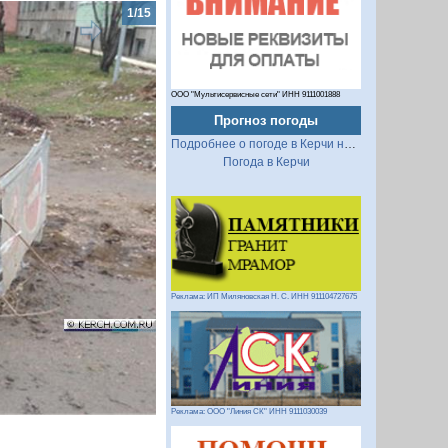
ООО "Мультисервисные сети" ИНН 9111001888
Прогноз погоды
Подробнее о погоде в Керчи на 2 недели
Погода в Керчи
Следующий
Реклама: ИП Миляновская Н. С. ИНН 911104727675
Реклама: ООО "Линия СК" ИНН 9111030039