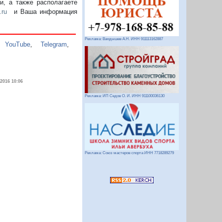
, а также располагаете
.ru
и Ваша информация
Реклама: Вандышев А.Н. ИНН 911113162887
,
YouTube
,
Telegram
,
.2016 10:06
Реклама: ИП Седов О. И. ИНН 911100036130
Реклама: Союз мастеров спорта ИНН 7718289279