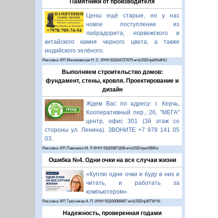
Памятники от производителя
Цены ещё старые, но у нас
новое поступление из
лабрадорита, норвежского и
китайского камня черного цвета, а также
индийского зелёного.
Реклама: ИП Миляновская Н. С. ИНН:911104727675 erid:2SDnjeWbdHU
Выполняем строительство домов:
фундамент, стены, кровля. Проектирование и
дизайн
Ждем Вас по адресу: г. Керчь,
Кооперативный пер., 26, "МЕГА"
центр, офис 301 (3й этаж со
стороны ул. Ленина). ЗВОНИТЕ +7 978 141 05
03.
Реклама: ИП Павленко М. Р. ИНН 911103871108 erid:2SDnjesXBWa
Ошибка №4. Одни очки на все случаи жизни
«Куплю одни очки и буду в них и
читать, и работать за
компьютером».
Реклама: ИП Третьяков А. П. ИНН 911100089407 erid:2SDnjd5TWYb
Надежность, проверенная годами