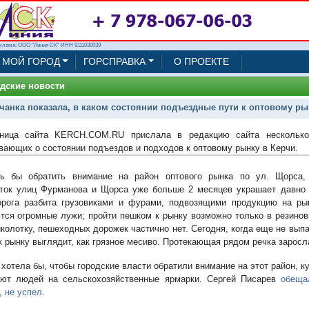
клама: ООО "Линия СК" ИНН 9111030039
МОЙ ГОРОД
ГОРСПРАВКА
О ПРОЕКТЕ
дские новости
чанка показала, в каком состоянии подъездные пути к оптовому ры
ьница сайта KERCH.COM.RU прислала в редакцию сайта несколько
вающих о состоянии подъездов и подходов к оптовому рынку в Керчи.
ь бы обратить внимание на район оптового рынка по ул. Щорса, 
ток улиц Фурманова и Щорса уже больше 2 месяцев украшает давно 
орога разбита грузовиками и фурами, подвозящими продукцию на ры
тся огромные лужи; пройти пешком к рынку возможно только в резиновы
иколотку, пешеходных дорожек частично нет. Сегодня, когда еще не вып
к рынку выглядит, как грязное месиво. Протекающая рядом речка зарос
 хотела бы, чтобы городские власти обратили внимание на этот район, 
ют людей на сельскохозяйственные ярмарки. Сергей Писарев
обеща
,
не успел
.