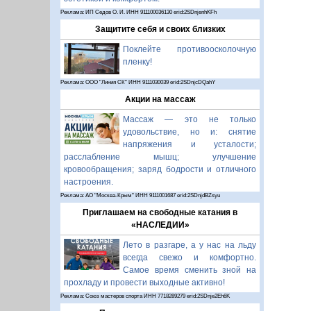
Реклама: ИП Седов О. И. ИНН 911100036130 erid:2SDnjenhKFh
Защитите себя и своих близких
Поклейте противоосколочную
пленку!
Реклама: ООО "Линия СК" ИНН 9111030039 erid:2SDnjcDQahY
Акции на массаж
Массаж — это не только
удовольствие, но и: снятие
напряжения и усталости;
расслабление мышц; улучшение
кровообращения; заряд бодрости и отличного
настроения.
Реклама: АО "Москва-Крым" ИНН 9111001687 erid:2SDnjdBZsyu
Приглашаем на свободные катания в
«НАСЛЕДИИ»
Лето в разгаре, а у нас на льду
всегда свежо и комфортно.
Самое время сменить зной на
прохладу и провести выходные активно!
Реклама: Союз мастеров спорта ИНН 7718289279 erid:2SDnje2Eh6K