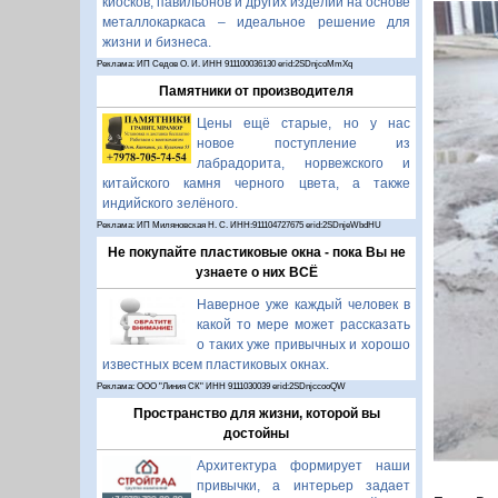
киосков, павильонов и других изделий на основе
металлокаркаса – идеальное решение для
жизни и бизнеса.
Реклама: ИП Седов О. И. ИНН 911100036130 erid:2SDnjcoMmXq
Памятники от производителя
Цены ещё старые, но у нас
новое поступление из
лабрадорита, норвежского и
китайского камня черного цвета, а также
индийского зелёного.
Реклама: ИП Миляновская Н. С. ИНН:911104727675 erid:2SDnjeWbdHU
П
Не покупайте пластиковые окна - пока Вы не
узнаете о них ВСЁ
Наверное уже каждый человек в
какой то мере может рассказать
о таких уже привычных и хорошо
известных всем пластиковых окнах.
Реклама: ООО "Линия СК" ИНН 9111030039 erid:2SDnjccooQW
Пространство для жизни, которой вы
достойны
Архитектура формирует наши
привычки, а интерьер задает