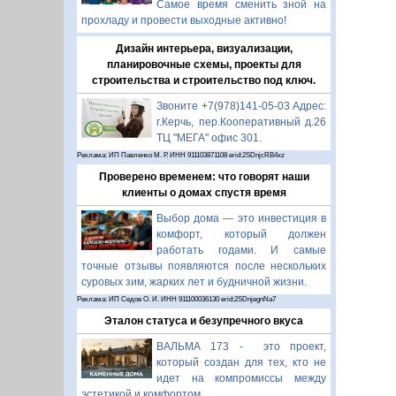
Самое время сменить зной на
прохладу и провести выходные активно!
Дизайн интерьера, визуализации,
планировочные схемы, проекты для
строительства и строительство под ключ.
Звоните +7(978)141-05-03 Адрес:
г.Керчь, пер.Кооперативный д.26
ТЦ "МЕГА" офис 301.
Реклама: ИП Павленко М. Р. ИНН 911103871108 erid:2SDnjcRB4xz
Проверено временем: что говорят наши
клиенты о домах спустя время
Выбор дома — это инвестиция в
комфорт, который должен
работать годами. И самые
точные отзывы появляются после нескольких
суровых зим, жарких лет и будничной жизни.
Реклама: ИП Седов О. И. ИНН 911100036130 erid:2SDnjegnNa7
Эталон статуса и безупречного вкуса
ВАЛЬМА 173 - это проект,
который создан для тех, кто не
идет на компромиссы между
эстетикой и комфортом.