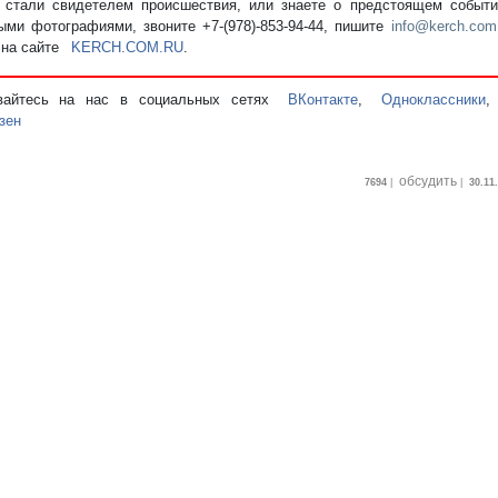
стали свидетелем происшествия, или знаете о предстоящем событии
ыми фотографиями, звоните +7-(978)-853-94-44,
пишите
info@kerch.com
 на сайте
KERCH.COM.RU
.
вайтесь на нас в социальных сетях
ВКонтакте
,
Одноклассники
зен
обсудить
7694
|
|
30.11