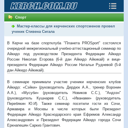
Спорт
Мастер-классы для керченских спортсменов провел
ученик Стивена Сигала
В Керчи на базе спортклуба "Планета PROSport" состоялся
очередной межрегиональный учебно-аттестационный семинар по
Айкидо под руководством Президента Федерации Айкидо
России Николая Егорова (6-й дан Айкидо Айкикай) и вице-
президента Федерации Айкидо России Натальи Рудневой (5-й
дан Айкидо Айкикай).
В семинаре принимали участие ученики керченских клубов
Айкидо: «Сэйки» (руководитель Дердюк А.А., тренер Воронин
А.А.), «Мусуби» (руководитель Новиков С.С.), "Андзэн"
(руководитель Кушнарев С.С.), «Иванами» (руководитель
Перебякин Ю.И). Также семинар посетили гости из Сочи,
Армавира и Москвы в числе которых были Президент
Федерации Айкидо Краснодарского края Ефремов Александр
Александрович и Президент Федерации Айкидо города Сочи
Еркнапешян Саркиз Грантович.