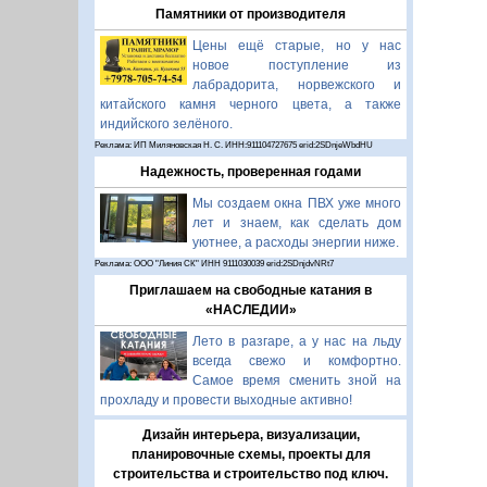
Памятники от производителя
Цены ещё старые, но у нас
новое поступление из
лабрадорита, норвежского и
китайского камня черного цвета, а также
индийского зелёного.
Реклама: ИП Миляновская Н. С. ИНН:911104727675 erid:2SDnjeWbdHU
Надежность, проверенная годами
Мы создаем окна ПВХ уже много
лет и знаем, как сделать дом
уютнее, а расходы энергии ниже.
Реклама: ООО "Линия СК" ИНН 9111030039 erid:2SDnjdvNRt7
Приглашаем на свободные катания в
«НАСЛЕДИИ»
Лето в разгаре, а у нас на льду
всегда свежо и комфортно.
Самое время сменить зной на
прохладу и провести выходные активно!
Дизайн интерьера, визуализации,
планировочные схемы, проекты для
строительства и строительство под ключ.