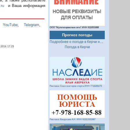
, а также располагаете
.ru
и Ваша информация
,
YouTube
,
Telegram
,
ООО "Мультисервисные сети" ИНН 9111001888
Прогноз погоды
Подробнее о погоде в Керчи на 2 недели
.2016 17:29
Погода в Керчи
Реклама: Союз мастеров спорта ИНН 7718289279
Реклама: Вандышев А.Н. ИНН 911113162887