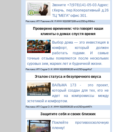
Звоните +7(978)141-05-03 Адрес:
г.Керчь, пер.Кооперативный д.26
ТЦ "МЕГА" офис 301.
Реклама: ИП Павленко М. Р. ИНН 911103871108 erid:2SDnjcRB4xz
Проверено временем: что говорят наши
клиенты о домах спустя время
Выбор дома — это инвестиция в
комфорт, который должен
работать годами. И самые
точные отзывы появляются после нескольких
суровых зим, жарких лет и будничной жизни.
Реклама: ИП Седов О. И. ИНН 911100036130 erid:2SDnjegnNa7
Эталон статуса и безупречного вкуса
ВАЛЬМА 173 - это проект,
который создан для тех, кто не
идет на компромиссы между
эстетикой и комфортом.
Реклама: ИП Седов О. И. ИНН 911100036130 erid:2SDnjenhKFh
Защитите себя и своих близких
Поклейте противоосколочную
пленку!