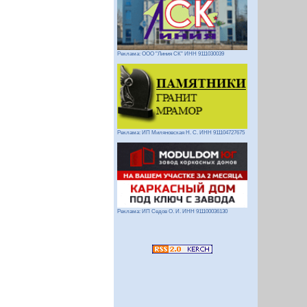
Реклама: ООО "Линия СК" ИНН 9111030039
Реклама: ИП Миляновская Н. С. ИНН 911104727675
Реклама: ИП Седов О. И. ИНН 911100036130