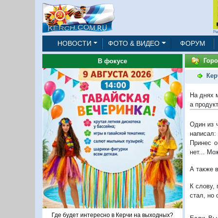
Ре
НОВОСТИ
ФОТО & ВИДЕО
ФОРУМ
Горо
В фокусе
Кер
На днях 
а продук
Один из 
написал:
Принес о
нет... Мо
А также 
К слову,
стал, но 
Где будет интересно в Керчи на выходных?