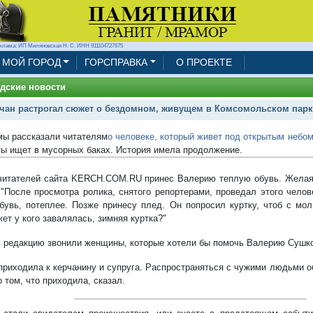
клама: ИП Миляновская Н. С. ИНН 911104727675
МОЙ ГОРОД
ГОРСПРАВКА
О ПРОЕКТЕ
дские новости
чан растрогал сюжет о бездомном, живущем в Комсомольском парк
мы рассказали читателям
о человеке, который живет под открытым небо
ты ищет в мусорных баках. История имела продолжение.
читателей сайта KERCH.COM.RU принес Валерию теплую обувь. Желая
 "После просмотра ролика, снятого репортерами, проведал этого челов
бувь, потеплее. Позже принесу плед. Он попросил куртку, чтоб с мол
жет у кого завалялась, зимняя куртка?"
в редакцию звонили женщины, которые хотели бы помочь Валерию Сушко
 приходила к керчанину и супруга. Распространяться с чужими людьми о
о том, что приходила, сказал.