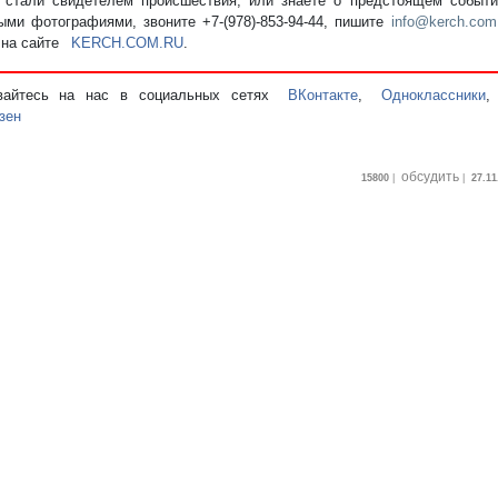
стали свидетелем происшествия, или знаете о предстоящем событии
ыми фотографиями, звоните +7-(978)-853-94-44,
пишите
info@kerch.com
 на сайте
KERCH.COM.RU
.
вайтесь на нас в социальных сетях
ВКонтакте
,
Одноклассники
зен
обсудить
15800
|
|
27.11