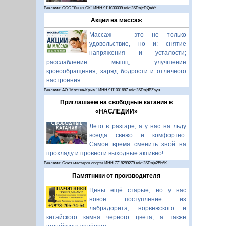
Реклама: ООО "Линия СК" ИНН 9111030039 erid:2SDnjcDQahY
Акции на массаж
Массаж — это не только
удовольствие, но и: снятие
напряжения и усталости;
расслабление мышц; улучшение
кровообращения; заряд бодрости и отличного
настроения.
Реклама: АО "Москва-Крым" ИНН 9111001687 erid:2SDnjdBZsyu
Приглашаем на свободные катания в
«НАСЛЕДИИ»
Лето в разгаре, а у нас на льду
всегда свежо и комфортно.
Самое время сменить зной на
прохладу и провести выходные активно!
Реклама: Союз мастеров спорта ИНН 7718289279 erid:2SDnje2Eh6K
Памятники от производителя
Цены ещё старые, но у нас
новое поступление из
лабрадорита, норвежского и
китайского камня черного цвета, а также