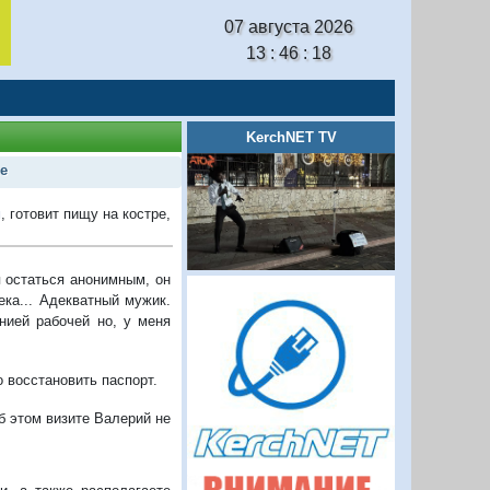
07 августа 2026
13 : 46 : 19
KerchNET TV
е
м
, готовит пищу на костре,
 остаться анонимным, он
ека... Адекватный мужик.
нией рабочей но, у меня
 восстановить паспорт.
б этом визите Валерий не