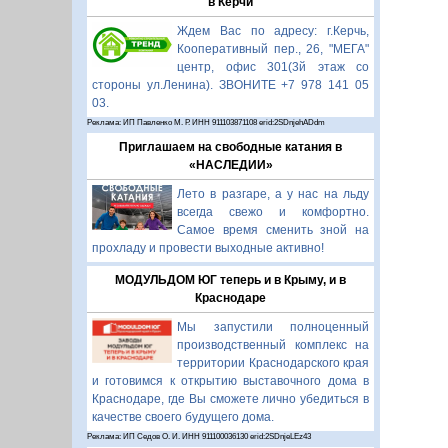
в Керчи
Ждем Вас по адресу: г.Керчь,
Кооперативный пер., 26, "МЕГА"
центр, офис 301(3й этаж со
стороны ул.Ленина). ЗВОНИТЕ +7 978 141 05
03.
Реклама: ИП Павленко М. Р. ИНН 911103871108 erid:2SDnjehADdm
Приглашаем на свободные катания в
«НАСЛЕДИИ»
Лето в разгаре, а у нас на льду
всегда свежо и комфортно.
Самое время сменить зной на
прохладу и провести выходные активно!
МОДУЛЬДОМ ЮГ теперь и в Крыму, и в
Краснодаре
Мы запустили полноценный
производственный комплекс на
территории Краснодарского края
и готовимся к открытию выставочного дома в
Краснодаре, где Вы сможете лично убедиться в
качестве своего будущего дома.
Реклама: ИП Седов О. И. ИНН 911100036130 erid:2SDnjeLEz43