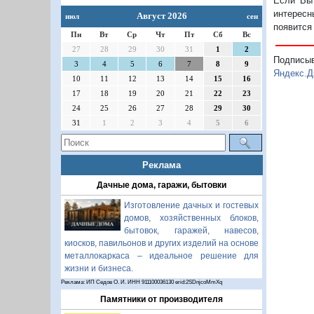
Если Вы 
интересн
Август 2026
июл
сен
появится
Пн
Вт
Ср
Чт
Пт
Сб
Вс
27
28
29
30
31
1
2
Подписы
3
4
5
6
7
8
9
Яндекс.Д
10
11
12
13
14
15
16
17
18
19
20
21
22
23
24
25
26
27
28
29
30
31
1
2
3
4
5
6
Реклама
Дачные дома, гаражи, бытовки
Изготовление дачных и гостевых
домов, хозяйственных блоков,
бытовок, гаражей, навесов,
киосков, павильонов и других изделий на основе
металлокаркаса – идеальное решение для
жизни и бизнеса.
Реклама: ИП Седов О. И. ИНН 911100036130 erid:2SDnjcoMmXq
Памятники от производителя