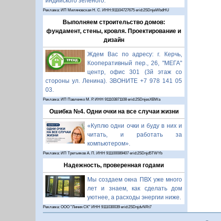
индийского зелёного.
Реклама: ИП Миляновская Н. С. ИНН:911104727675 erid:2SDnjeWbdHU
Выполняем строительство домов:
фундамент, стены, кровля. Проектирование и
дизайн
Ждем Вас по адресу: г. Керчь,
Кооперативный пер., 26, "МЕГА"
центр, офис 301 (3й этаж со
стороны ул. Ленина). ЗВОНИТЕ +7 978 141 05
03.
Реклама: ИП Павленко М. Р. ИНН 911103871108 erid:2SDnjesXBWa
Ошибка №4. Одни очки на все случаи жизни
«Куплю одни очки и буду в них и
читать, и работать за
компьютером».
Реклама: ИП Третьяков А. П. ИНН 911100089407 erid:2SDnjd5TWYb
Надежность, проверенная годами
Мы создаем окна ПВХ уже много
лет и знаем, как сделать дом
уютнее, а расходы энергии ниже.
Реклама: ООО "Линия СК" ИНН 9111030039 erid:2SDnjdvNRt7