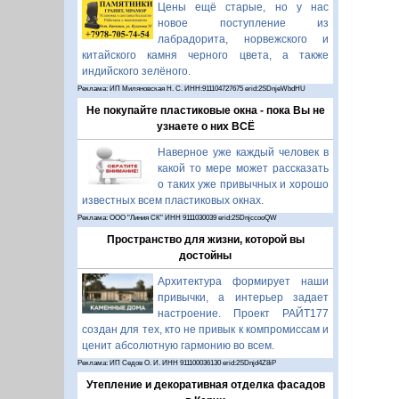
Цены ещё старые, но у нас
новое поступление из
лабрадорита, норвежского и
китайского камня черного цвета, а также
индийского зелёного.
Реклама: ИП Миляновская Н. С. ИНН:911104727675 erid:2SDnjeWbdHU
Не покупайте пластиковые окна - пока Вы не
узнаете о них ВСЁ
Наверное уже каждый человек в
какой то мере может рассказать
о таких уже привычных и хорошо
известных всем пластиковых окнах.
Реклама: ООО "Линия СК" ИНН 9111030039 erid:2SDnjccooQW
Пространство для жизни, которой вы
достойны
Архитектура формирует наши
привычки, а интерьер задает
настроение. Проект РАЙТ177
создан для тех, кто не привык к компромиссам и
ценит абсолютную гармонию во всем.
Реклама: ИП Седов О. И. ИНН 911100036130 erid:2SDnjd4Z8iP
Утепление и декоративная отделка фасадов