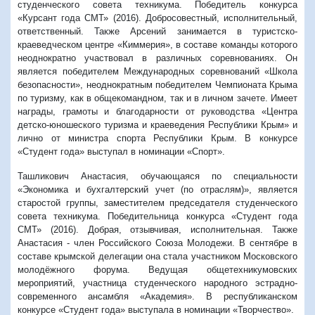
студенческого совета техникума. Победитель конкурса
«Курсант года СМТ» (2016). Добросовестный, исполнительный,
ответственный. Также Арсений занимается в туристско-
краеведческом центре «Киммерия», в составе команды которого
неоднократно участвовал в различных соревнованиях. Он
является победителем Международных соревнований «Школа
безопасности», неоднократным победителем Чемпионата Крыма
по туризму, как в общекомандном, так и в личном зачете. Имеет
награды, грамоты и благодарности от руководства «Центра
детско-юношеского туризма и краеведения Республики Крым» и
лично от министра спорта Республики Крым. В конкурсе
«Студент года» выступал в номинации «Спорт».
Ташликович Анастасия, обучающаяся по специальности
«Экономика и бухгалтерский учет (по отраслям)», является
старостой группы, заместителем председателя студенческого
совета техникума. Победительница конкурса «Студент года
СМТ» (2016). Добрая, отзывчивая, исполнительная. Также
Анастасия - член Российского Союза Молодежи. В сентябре в
составе крымской делегации она стала участником Московского
молодёжного форума. Ведущая общетехникумовских
мероприятий, участница студенческого народного эстрадно-
современного ансамбля «Академия». В республиканском
конкурсе «Студент года» выступала в номинации «Творчество».