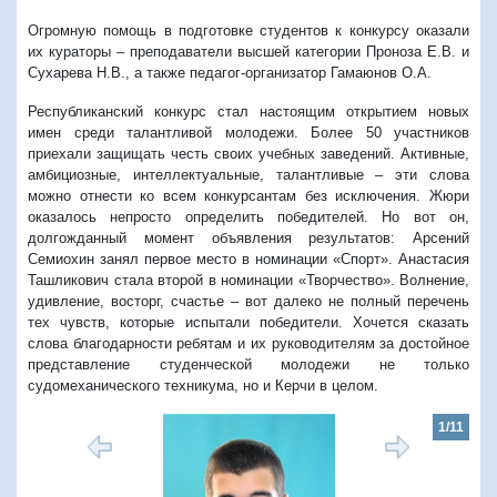
Огромную помощь в подготовке студентов к конкурсу оказали
их кураторы – преподаватели высшей категории Проноза Е.В. и
Сухарева Н.В., а также педагог-организатор Гамаюнов О.А.
Республиканский конкурс стал настоящим открытием новых
имен среди талантливой молодежи. Более 50 участников
приехали защищать честь своих учебных заведений. Активные,
амбициозные, интеллектуальные, талантливые – эти слова
можно отнести ко всем конкурсантам без исключения. Жюри
оказалось непросто определить победителей. Но вот он,
долгожданный момент объявления результатов: Арсений
Семиохин занял первое место в номинации «Спорт». Анастасия
Ташликович стала второй в номинации «Творчество». Волнение,
удивление, восторг, счастье – вот далеко не полный перечень
тех чувств, которые испытали победители. Хочется сказать
слова благодарности ребятам и их руководителям за достойное
представление студенческой молодежи не только
cудомеханического техникума, но и Керчи в целом.
1/11