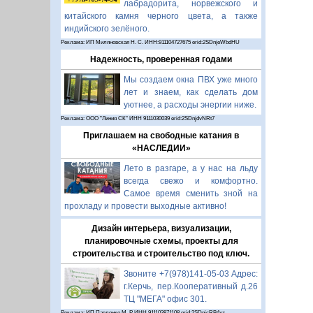
лабрадорита, норвежского и
китайского камня черного цвета, а также
индийского зелёного.
Реклама: ИП Миляновская Н. С. ИНН:911104727675 erid:2SDnjeWbdHU
Надежность, проверенная годами
Мы создаем окна ПВХ уже много
лет и знаем, как сделать дом
уютнее, а расходы энергии ниже.
Реклама: ООО "Линия СК" ИНН 9111030039 erid:2SDnjdvNRt7
Приглашаем на свободные катания в
«НАСЛЕДИИ»
Лето в разгаре, а у нас на льду
всегда свежо и комфортно.
Самое время сменить зной на
прохладу и провести выходные активно!
Дизайн интерьера, визуализации,
планировочные схемы, проекты для
строительства и строительство под ключ.
Звоните +7(978)141-05-03 Адрес:
г.Керчь, пер.Кооперативный д.26
ТЦ "МЕГА" офис 301.
Реклама: ИП Павленко М. Р. ИНН 911103871108 erid:2SDnjcRB4xz