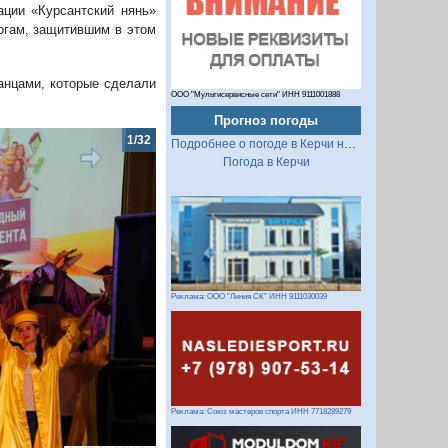
ации «Курсантский нянь»
гогам, защитившим в этом
анцами, которые сделали
ООО "Мультисервисные сети" ИНН 9111001888
Прогноз погоды
2/32
Подробнее о погоде в Керчи на 2 недели
Погода в Керчи
Реклама: ООО "Линия СК" ИНН 9111030039
Следующий
Реклама: Союз мастеров спорта ИНН 7718289279