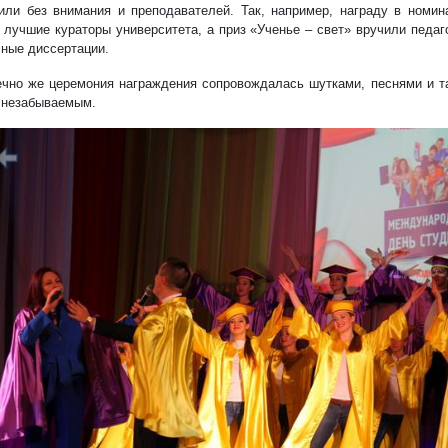
или без внимания и преподавателей. Так, например, награду в номин
 лучшие кураторы университета, а приз «Ученье – свет» вручили педа
чные диссертации.
ечно же церемония награждения сопровождалась шутками, песнями и т
 незабываемым.
редыдущий