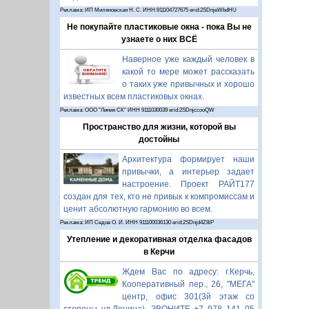
Реклама: ИП Миляновская Н. С. ИНН:911104727675 erid:2SDnjeWbdHU
Не покупайте пластиковые окна - пока Вы не
узнаете о них ВСЁ
Наверное уже каждый человек в
какой то мере может рассказать
о таких уже привычных и хорошо
известных всем пластиковых окнах.
Реклама: ООО "Линия СК" ИНН 9111030039 erid:2SDnjccooQW
Пространство для жизни, которой вы
достойны
Архитектура формирует наши
привычки, а интерьер задает
настроение. Проект РАЙТ177
создан для тех, кто не привык к компромиссам и
ценит абсолютную гармонию во всем.
Реклама: ИП Седов О. И. ИНН 911100036130 erid:2SDnjd4Z8iP
Утепление и декоративная отделка фасадов
в Керчи
Ждем Вас по адресу: г.Керчь,
Кооперативный пер., 26, "МЕГА"
центр, офис 301(3й этаж со