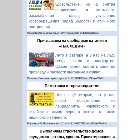
удовольствие, но и: снятие
напряжения и усталости;
расслабление мышц; улучшение
кровообращения; заряд бодрости и отличного
настроения.
Реклама: АО "Москва-Крым" ИНН 9111001687 erid:2SDnjdBZsyu
Приглашаем на свободные катания в
«НАСЛЕДИИ»
Лето в разгаре, а у нас на льду
всегда свежо и комфортно.
Самое время сменить зной на
прохладу и провести выходные активно!
Реклама: Союз мастеров спорта ИНН 7718289279 erid:2SDnje2Eh6K
Памятники от производителя
Цены ещё старые, но у нас
новое поступление из
лабрадорита, норвежского и
китайского камня черного цвета, а также
индийского зелёного.
Реклама: ИП Миляновская Н. С. ИНН:911104727675 erid:2SDnjeWbdHU
Выполняем строительство домов:
фундамент, стены, кровля. Проектирование и