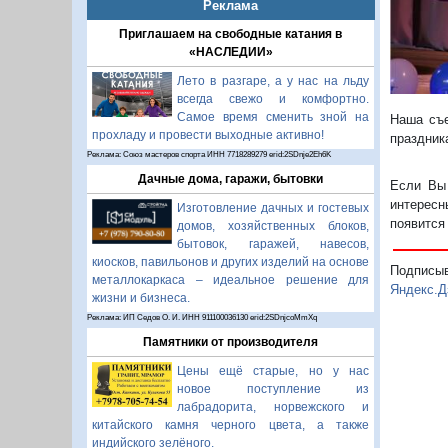
Реклама
Приглашаем на свободные катания в
«НАСЛЕДИИ»
Лето в разгаре, а у нас на льду
всегда свежо и комфортно.
Самое время сменить зной на
Наша съе
прохладу и провести выходные активно!
праздника
Реклама: Союз мастеров спорта ИНН 7718289279 erid:2SDnje2Eh6K
Дачные дома, гаражи, бытовки
Если Вы 
интересн
Изготовление дачных и гостевых
появится
домов, хозяйственных блоков,
бытовок, гаражей, навесов,
киосков, павильонов и других изделий на основе
Подписы
металлокаркаса – идеальное решение для
Яндекс.Д
жизни и бизнеса.
Реклама: ИП Седов О. И. ИНН 911100036130 erid:2SDnjcoMmXq
Памятники от производителя
Цены ещё старые, но у нас
новое поступление из
лабрадорита, норвежского и
китайского камня черного цвета, а также
индийского зелёного.