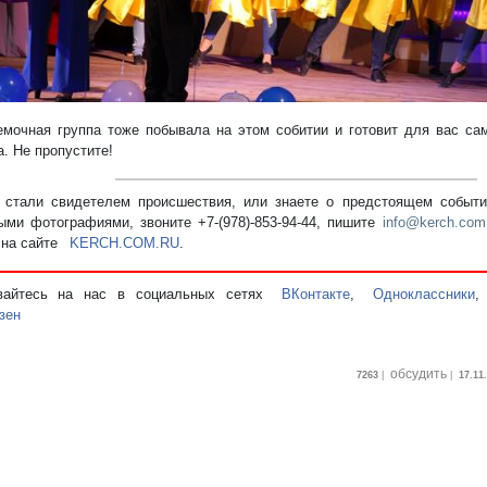
мочная группа тоже побывала на этом собитии и готовит для вас с
. Не пропустите!
стали свидетелем происшествия, или знаете о предстоящем событии
ыми фотографиями, звоните +7-(978)-853-94-44,
пишите
info@kerch.com
 на сайте
KERCH.COM.RU
.
вайтесь на нас в социальных сетях
ВКонтакте
,
Одноклассники
зен
обсудить
7263
|
|
17.11