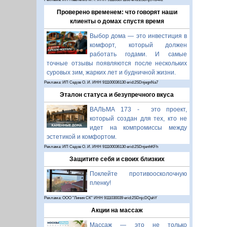
Проверено временем: что говорят наши
клиенты о домах спустя время
Выбор дома — это инвестиция в
комфорт, который должен
работать годами. И самые
точные отзывы появляются после нескольких
суровых зим, жарких лет и будничной жизни.
Реклама: ИП Седов О. И. ИНН 911100036130 erid:2SDnjegnNa7
Эталон статуса и безупречного вкуса
ВАЛЬМА 173 - это проект,
который создан для тех, кто не
идет на компромиссы между
эстетикой и комфортом.
Реклама: ИП Седов О. И. ИНН 911100036130 erid:2SDnjenhKFh
Защитите себя и своих близких
Поклейте противоосколочную
пленку!
Реклама: ООО "Линия СК" ИНН 9111030039 erid:2SDnjcDQahY
Акции на массаж
Массаж — это не только