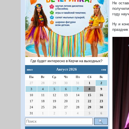
Не остав
получили
году нау
Ну и кон
праздник
1/32
Где будет интересно в Керчи на выходных?
Август 2026
июл
сен
Пн
Вт
Ср
Чт
Пт
Сб
Вс
27
28
29
30
31
1
2
3
4
5
6
7
8
9
10
11
12
13
14
15
16
П
17
18
19
20
21
22
23
24
25
26
27
28
29
30
31
1
2
3
4
5
6