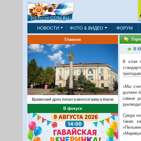
Ре
НОВОСТИ
ФОТО & ВИДЕО
ФОРУМ
Горо
Главное
В К
В этом г
стандарт
преподав
«Мы счит
должен б
самые р
Вражеский дрон попал в многоэтажку в Керчи
руководи
В фокусе
Среди но
такие, к
«Пельме
«Маривум