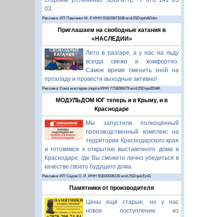
стороны ул.Ленина). ЗВОНИТЕ +7 978 141 05
03.
Реклама: ИП Павленко М. Р. ИНН 911103871108 erid:2SDnjehADdm
Приглашаем на свободные катания в
«НАСЛЕДИИ»
Лето в разгаре, а у нас на льду
всегда свежо и комфортно.
Самое время сменить зной на
прохладу и провести выходные активно!
Реклама: Союз мастеров спорта ИНН 7718289279 erid:2SDnje2Eh6K
МОДУЛЬДОМ ЮГ теперь и в Крыму, и в
Краснодаре
Мы запустили полноценный
производственный комплекс на
территории Краснодарского края
и готовимся к открытию выставочного дома в
Краснодаре, где Вы сможете лично убедиться в
качестве своего будущего дома.
Реклама: ИП Седов О. И. ИНН 911100036130 erid:2SDnjeLEz43
Памятники от производителя
Цены ещё старые, но у нас
новое поступление из