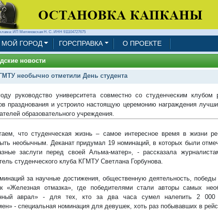
клама: ИП Миляновская Н. С. ИНН 911104727675
МОЙ ГОРОД
ГОРСПРАВКА
О ПРОЕКТЕ
дские новости
ГМТУ необычно отметили День студента
оду руководство университета совместно со студенческим клубом 
ов празднования и устроило настоящую церемонию награждения лучши
ателей образовательного учреждения.
аем, что студенческая жизнь – самое интересное время в жизни ре
ыть необычным. Деканат придумал 19 номинаций, в которых были отмеч
азные заслуги перед своей Альма-матер», - рассказала журналис
тель студенческого клуба КГМТУ Светлана Горбунова.
минаций за научные достижения, общественную деятельность, победы 
ак «Железная отмазка», где победителями стали авторы самых нео
нный аврал» - для тех, кто за два часа сумел налепить 2 000 
ен» - специальная номинация для девушек, хоть раз побывавших в рейсе