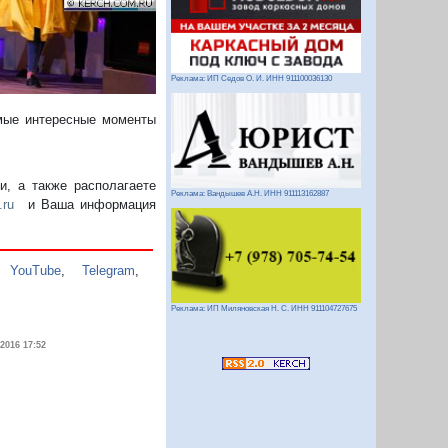
Реклама: ИП Седов О. И. ИНН 911100036130
амые интересные моменты
, а также располагаете
Реклама: Вандышев А.Н. ИНН 911113162887
.ru
и Ваша информация
,
YouTube
,
Telegram
,
Реклама: ИП Миляновская Н. С. ИНН 911104727675
.2016 17:52