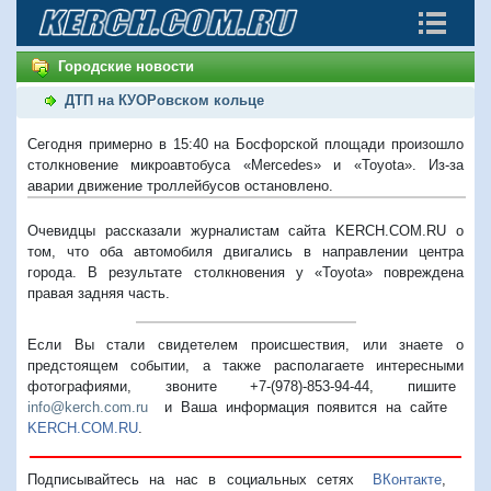
Городские новости
ДТП на КУОРовском кольце
Сегодня примерно в 15:40 на Босфорской площади произошло
столкновение микроавтобуса «Mercedes» и «Toyota». Из-за
аварии движение троллейбусов остановлено.
Очевидцы рассказали журналистам сайта KERCH.COM.RU о
том, что оба автомобиля двигались в направлении центра
города. В результате столкновения у «Toyota» повреждена
правая задняя часть.
Если Вы стали свидетелем происшествия, или знаете о
предстоящем событии, а также располагаете интересными
фотографиями, звоните +7-(978)-853-94-44,
пишите
info@kerch.com.ru
и Ваша информация появится на сайте
KERCH.COM.RU
.
Подписывайтесь на нас в социальных сетях
ВКонтакте
,