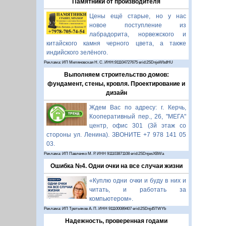
Памятники от производителя
Цены ещё старые, но у нас
новое поступление из
лабрадорита, норвежского и
китайского камня черного цвета, а также
индийского зелёного.
Реклама: ИП Миляновская Н. С. ИНН:911104727675 erid:2SDnjeWbdHU
Выполняем строительство домов:
фундамент, стены, кровля. Проектирование и
дизайн
Ждем Вас по адресу: г. Керчь,
Кооперативный пер., 26, "МЕГА"
центр, офис 301 (3й этаж со
стороны ул. Ленина). ЗВОНИТЕ +7 978 141 05
03.
Реклама: ИП Павленко М. Р. ИНН 911103871108 erid:2SDnjesXBWa
Ошибка №4. Одни очки на все случаи жизни
«Куплю одни очки и буду в них и
читать, и работать за
компьютером».
Реклама: ИП Третьяков А. П. ИНН 911100089407 erid:2SDnjd5TWYb
Надежность, проверенная годами