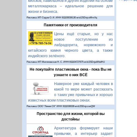
киосков, павильонов и других изделий на основе
металлокаркаса – идеальное решение для
жизни и бизнеса.
Реклама: ИП Седов О. И. ИНН 911100036130 erid:2SDnjcoMmXq
Памятники от производителя
Цены ещё старые, но у нас
новое поступление из
лабрадорита, норвежского и
китайского камня черного цвета, а также
индийского зелёного.
Реклама: ИП Миляновская Н. С. ИНН:911104727675 erid:2SDnjeWbdHU
Не покупайте пластиковые окна - пока Вы не
узнаете о них ВСЁ
Наверное уже каждый человек в
какой то мере может рассказать
о таких уже привычных и хорошо
известных всем пластиковых окнах.
Реклама: ООО "Линия СК" ИНН 9111030039 erid:2SDnjccooQW
Пространство для жизни, которой вы
достойны
Архитектура формирует наши
привычки, а интерьер задает