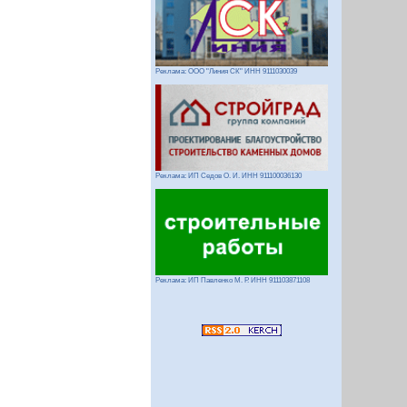
Реклама: ООО "Линия СК" ИНН 9111030039
Реклама: ИП Седов О. И. ИНН 911100036130
Реклама: ИП Павленко М. Р. ИНН 911103871108