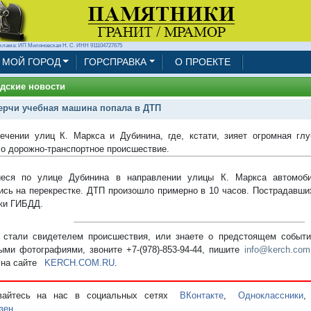
клама: ИП Миляновская Н. С. ИНН 911104727675
МОЙ ГОРОД
ГОРСПРАВКА
О ПРОЕКТЕ
дские новости
ерчи учебная машина попала в ДТП
ечении улиц К. Маркса и Дубинина, где, кстати, зияет огромная г
о дорожно-транспортное происшествие.
иеся по улице Дубинина в направлении улицы К. Маркса автомоб
ись на перекрестке. ДТП произошло примерно в 10 часов. Пострадавши
ки ГИБДД.
стали свидетелем происшествия, или знаете о предстоящем событии
ыми фотографиями, звоните +7-(978)-853-94-44,
пишите
info@kerch.com
 на сайте
KERCH.COM.RU
.
вайтесь на нас в социальных сетях
ВКонтакте
,
Одноклассники
зен