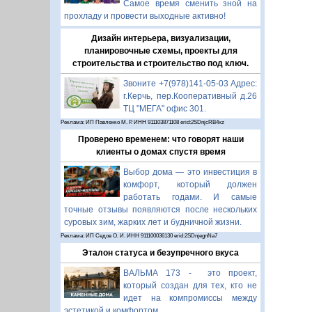
Самое время сменить зной на
прохладу и провести выходные активно!
Дизайн интерьера, визуализации,
планировочные схемы, проекты для
строительства и строительство под ключ.
Звоните +7(978)141-05-03 Адрес:
г.Керчь, пер.Кооперативный д.26
ТЦ "МЕГА" офис 301.
Реклама: ИП Павленко М. Р. ИНН 911103871108 erid:2SDnjcRB4xz
Проверено временем: что говорят наши
клиенты о домах спустя время
Выбор дома — это инвестиция в
комфорт, который должен
работать годами. И самые
точные отзывы появляются после нескольких
суровых зим, жарких лет и будничной жизни.
Реклама: ИП Седов О. И. ИНН 911100036130 erid:2SDnjegnNa7
Эталон статуса и безупречного вкуса
ВАЛЬМА 173 - это проект,
который создан для тех, кто не
идет на компромиссы между
эстетикой и комфортом.