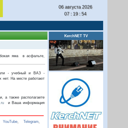
06 августа 2026
07 : 19 : 55
KerchNET TV
лубокая яма в асфальте,
или - учебный и ВАЗ -
х нет. На месте работают
, а также располагаете
.ru
и Ваша информация
,
YouTube
,
Telegram
,