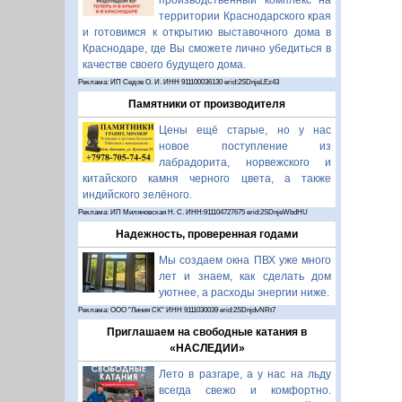
производственный комплекс на
территории Краснодарского края
и готовимся к открытию выставочного дома в
Краснодаре, где Вы сможете лично убедиться в
качестве своего будущего дома.
Реклама: ИП Седов О. И. ИНН 911100036130 erid:2SDnjeLEz43
Памятники от производителя
Цены ещё старые, но у нас
новое поступление из
лабрадорита, норвежского и
китайского камня черного цвета, а также
индийского зелёного.
Реклама: ИП Миляновская Н. С. ИНН:911104727675 erid:2SDnjeWbdHU
Надежность, проверенная годами
Мы создаем окна ПВХ уже много
лет и знаем, как сделать дом
уютнее, а расходы энергии ниже.
Реклама: ООО "Линия СК" ИНН 9111030039 erid:2SDnjdvNRt7
Приглашаем на свободные катания в
«НАСЛЕДИИ»
Лето в разгаре, а у нас на льду
всегда свежо и комфортно.