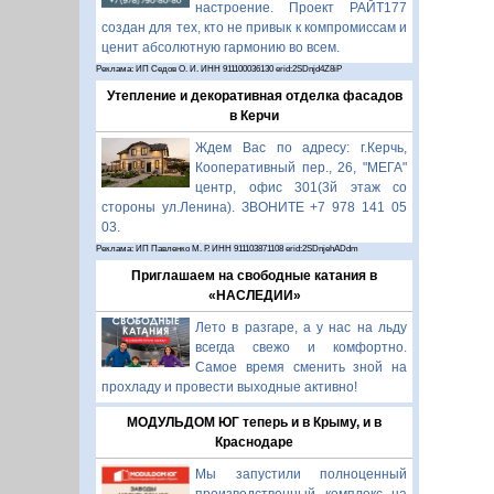
настроение. Проект РАЙТ177
создан для тех, кто не привык к компромиссам и
ценит абсолютную гармонию во всем.
Реклама: ИП Седов О. И. ИНН 911100036130 erid:2SDnjd4Z8iP
Утепление и декоративная отделка фасадов
в Керчи
Ждем Вас по адресу: г.Керчь,
Кооперативный пер., 26, "МЕГА"
центр, офис 301(3й этаж со
стороны ул.Ленина). ЗВОНИТЕ +7 978 141 05
03.
Реклама: ИП Павленко М. Р. ИНН 911103871108 erid:2SDnjehADdm
Приглашаем на свободные катания в
«НАСЛЕДИИ»
Лето в разгаре, а у нас на льду
всегда свежо и комфортно.
Самое время сменить зной на
прохладу и провести выходные активно!
МОДУЛЬДОМ ЮГ теперь и в Крыму, и в
Краснодаре
Мы запустили полноценный