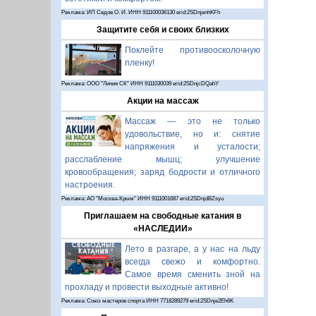
Реклама: ИП Седов О. И. ИНН 911100036130 erid:2SDnjenhKFh
Защитите себя и своих близких
Поклейте противоосколочную
пленку!
Реклама: ООО "Линия СК" ИНН 9111030039 erid:2SDnjcDQahY
Акции на массаж
Массаж — это не только
удовольствие, но и: снятие
напряжения и усталости;
расслабление мышц; улучшение
кровообращения; заряд бодрости и отличного
настроения.
Реклама: АО "Москва-Крым" ИНН 9111001687 erid:2SDnjdBZsyu
Приглашаем на свободные катания в
«НАСЛЕДИИ»
Лето в разгаре, а у нас на льду
всегда свежо и комфортно.
Самое время сменить зной на
прохладу и провести выходные активно!
Реклама: Союз мастеров спорта ИНН 7718289279 erid:2SDnje2Eh6K