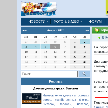
Ре
НОВОСТИ
ФОТО & ВИДЕО
ФОРУМ
Горо
Август 2026
июл
сен
Пн
Вт
Ср
Чт
Пт
Сб
Вс
В К
27
28
29
30
31
1
2
На перес
3
4
5
6
7
8
9
произошл
10
11
12
13
14
15
16
17
18
19
20
21
22
23
Двигавш
24
25
26
27
28
29
30
столкнул
31
1
2
3
4
5
6
сотрудни
Реклама
Если Вы 
интересн
Дачные дома, гаражи, бытовки
появится
Изготовление дачных и гостевых
домов, хозяйственных блоков,
Подписы
бытовок, гаражей, навесов,
Яндекс.Д