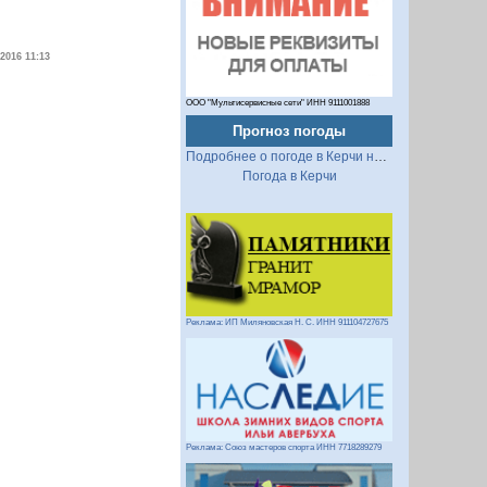
.2016 11:13
ООО "Мультисервисные сети" ИНН 9111001888
Прогноз погоды
Подробнее о погоде в Керчи на 2 недели
Погода в Керчи
Реклама: ИП Миляновская Н. С. ИНН 911104727675
Реклама: Союз мастеров спорта ИНН 7718289279