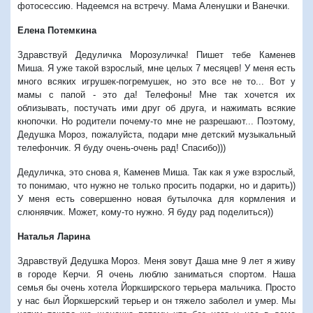
фотосессию. Надеемся на встречу. Мама Аленушки и Ванечки.
Елена Потемкина
Здравствуй Дедуличка Морозуличка! Пишет тебе Каменев
Миша. Я уже такой взрослый, мне целых 7 месяцев! У меня есть
много всяких игрушек-погремушек, но это все не то... Вот у
мамы с папой - это да! Телефоны! Мне так хочется их
облизывать, постучать ими друг об друга, и нажимать всякие
кнопочки. Но родители почему-то мне не разрешают... Поэтому,
Дедушка Мороз, пожалуйста, подари мне детский музыкальный
телефончик. Я буду очень-очень рад! Спасибо)))
Дедуличка, это снова я, Каменев Миша. Так как я уже взрослый,
то понимаю, что нужно не только просить подарки, но и дарить))
У меня есть совершенно новая бутылочка для кормления и
слюнявчик. Может, кому-то нужно. Я буду рад поделиться))
Наталья Ларина
Здравствуй Дедушка Мороз. Меня зовут Даша мне 9 лет я живу
в городе Керчи. Я очень люблю заниматься спортом. Наша
семья бы очень хотела Йоркширского терьера мальчика. Просто
у нас был Йоркшерский терьер и он тяжело заболел и умер. Мы