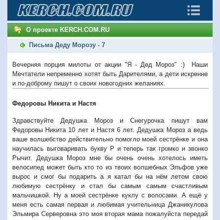
О проекте KERCH.COM.RU
Письма Деду Морозу - 7
Вечерняя порция милоты от акции "Я - Дед Мороз" :) Наши
Мечтатели непременно хотят быть Дарителями, а дети искренне
и по-доброму пишут о своих новогодних желаниях.
Федоровы Никита и Настя
Здравствуйте Дедушка Мороз и Снегурочка пишут вам
Федоровы Никита 10 лет и Настя 6 лет. Дедушка Мороз а ведь
ваше волшебство действительно помогло моей сестрёнке и она
научилась выговаривать букву Р и теперь так громко и звонко
Рычит. Дедушка Мороз мне бы очень очень хотелось иметь
велосипед может быть кто то из твоих волшебных Эльфов уже
вырос и смог бы подарить а я катал бы на нём летом свою
любимую сестрёнку и стал бы самым самым счастливым
мальчишкой. Ну а моей сестрёнке куклу с волосами. А ещё у
меня есть самая первая и любимая учительница Джаникулова
Эльмира Серверовна это моя вторая мама пожалуйста передай