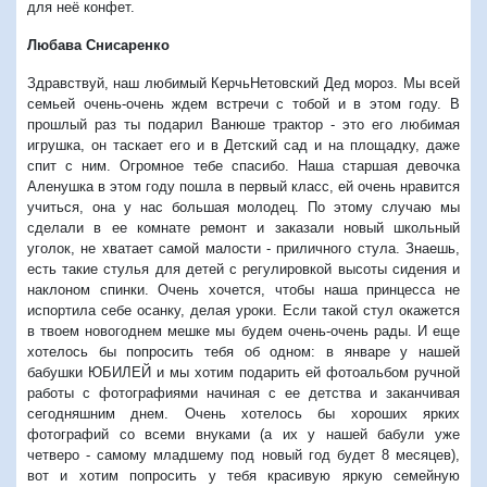
для неё конфет.
Любава Снисаренко
Здравствуй, наш любимый КерчьНетовский Дед мороз. Мы всей
семьей очень-очень ждем встречи с тобой и в этом году. В
прошлый раз ты подарил Ванюше трактор - это его любимая
игрушка, он таскает его и в Детский сад и на площадку, даже
спит с ним. Огромное тебе спасибо. Наша старшая девочка
Аленушка в этом году пошла в первый класс, ей очень нравится
учиться, она у нас большая молодец. По этому случаю мы
сделали в ее комнате ремонт и заказали новый школьный
уголок, не хватает самой малости - приличного стула. Знаешь,
есть такие стулья для детей с регулировкой высоты сидения и
наклоном спинки. Очень хочется, чтобы наша принцесса не
испортила себе осанку, делая уроки. Если такой стул окажется
в твоем новогоднем мешке мы будем очень-очень рады. И еще
хотелось бы попросить тебя об одном: в январе у нашей
бабушки ЮБИЛЕЙ и мы хотим подарить ей фотоальбом ручной
работы с фотографиями начиная с ее детства и заканчивая
сегодняшним днем. Очень хотелось бы хороших ярких
фотографий со всеми внуками (а их у нашей бабули уже
четверо - самому младшему под новый год будет 8 месяцев),
вот и хотим попросить у тебя красивую яркую семейную