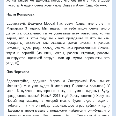
хотим таково же щеночка потому что без него у нас в доме
пустота. А ещё я очень хочу куклу Эльзу и Анну. Спасибо ♥♥♥.
Настя Копылова
Здравствуй, Дедушка Мороз! Нас зовут Саша, мне 5 лет, и
Маргарита 3 годика. Мы знаем, что тебе пишут очень много
деток и к сожалению ты не успеваешь всех навестить, но мы
верим, что в этом году ты к нам приедешь! !!! Что ты нам
подаришь, неважно! Мы обычные детки играем в разные
игрушки, будем рады всему, что ты нам приготовишь!! Оочень
ждем и верим!!! (машинки, куклы, развив. игрушки, роботы,
конструктор, щенячий патруль или др. мульт. персанажи, что
угодно))
Яна Черткова
Здравствуйте, дедушка Мороз и Снегурочка! Вам пишет
Илюшка;) Мне уже будет 9 месяцев;) Я совсем большой:) У
меня 6 зубиков, неуверенно хожу, но умею сидеть;) Буду
праздновать первый Новый 2017 год! Увижу снежок;) Хочу на
Новый год машину, в которой можно будет сидеть, ездить,
пибикать....;) и что нибудь развивающее игры, кубики и т.д.;)
Наверно в твоем мешке с подарками найдется что-нибудь, что
порадует мальчиков. Поздравляю Вас с Снегурочкой и весь