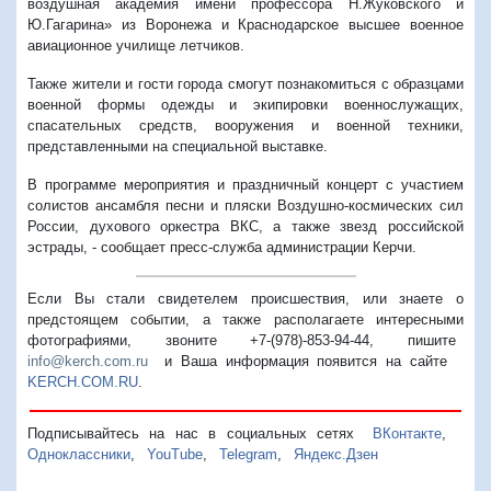
воздушная академия имени профессора Н.Жуковского и
Ю.Гагарина» из Воронежа и Краснодарское высшее военное
авиационное училище летчиков.
Также жители и гости города смогут познакомиться с образцами
военной формы одежды и экипировки военнослужащих,
спасательных средств, вооружения и военной техники,
представленными на специальной выставке.
В программе мероприятия и праздничный концерт с участием
солистов ансамбля песни и пляски Воздушно-космических сил
России, духового оркестра ВКС, а также звезд российской
эстрады, - сообщает пресс-служба администрации Керчи.
Если Вы стали свидетелем происшествия, или знаете о
предстоящем событии, а также располагаете интересными
фотографиями, звоните +7-(978)-853-94-44,
пишите
info@kerch.com.ru
и Ваша информация появится на сайте
KERCH.COM.RU
.
Подписывайтесь на нас в социальных сетях
ВКонтакте
,
Одноклассники
,
YouTube
,
Telegram
,
Яндекс.Дзен