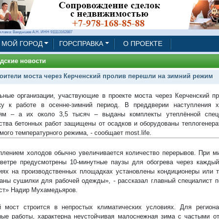
клама: Вандышев А.Н. ИНН 911113162887
МОЙ ГОРОД
ГОРСПРАВКА
О ПРОЕКТЕ
дские новости
оители моста через Керченский пролив перешли на зимний режим
ьные организации, участвующие в проекте моста через Керченский п
ку к работе в осенне-зимний период. В преддверии наступления 
лям – а их около 3,5 тысяч – выданы комплекты утеплённой спец
ства бетонных работ защищены от осадков и оборудованы теплогенер
ого температурного режима, - сообщает most.life.
плением холодов обычно увеличивается количество перерывов. При м
ветре предусмотрены 10-минутные паузы для обогрева через каждый
ях на производственных площадках установлены кондиционеры или т
аны сушилки для рабочей одежды», - рассказал главный специалист п
т» Надир Мухамедьяров.
 мост строится в непростых климатических условиях. Для региона
ые работы, характерна неустойчивая малоснежная зима с частыми о