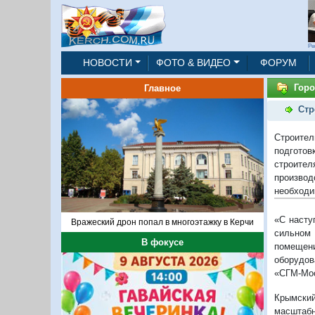
Ре
НОВОСТИ
ФОТО & ВИДЕО
ФОРУМ
Горо
Главное
Стр
Строител
подготов
строите
производ
необходим
«С насту
Вражеский дрон попал в многоэтажку в Керчи
сильном 
В фокусе
помещени
оборудов
«СГМ-Мос
Крымский
масштабн