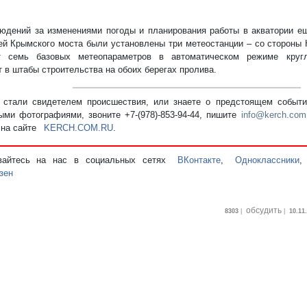
юдений за изменениями погоды и планирования работы в акватории е
ей Крымского моста были установлены три метеостанции – со стороны 
т семь базовых метеопараметров в автоматическом режиме круг
т в штабы строительства на обоих берегах пролива.
стали свидетелем происшествия, или знаете о предстоящем событии
ыми фотографиями, звоните +7-(978)-853-94-44,
пишите
info@kerch.com
 на сайте
KERCH.COM.RU
.
вайтесь на нас в социальных сетях
ВКонтакте
,
Одноклассники
зен
обсудить
8303
|
|
10.11