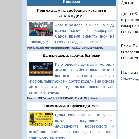
Реклама
Данько.
Приглашаем на свободные катания в
Для набл
«НАСЛЕДИИ»
строител
Лето в разгаре, а у нас на льду
измеряю
всегда свежо и комфортно.
поступае
Самое время сменить зной на
прохладу и провести выходные активно!
Если Вы 
Реклама: Союз мастеров спорта ИНН 7718289279 erid:2SDnje2Eh6K
интересн
Дачные дома, гаражи, бытовки
появится
Изготовление дачных и гостевых
домов, хозяйственных блоков,
Подписы
бытовок, гаражей, навесов,
Яндекс.Д
киосков, павильонов и других изделий на основе
металлокаркаса – идеальное решение для
жизни и бизнеса.
Реклама: ИП Седов О. И. ИНН 911100036130 erid:2SDnjcoMmXq
Памятники от производителя
Цены ещё старые, но у нас
новое поступление из
лабрадорита, норвежского и
китайского камня черного цвета, а также
индийского зелёного.