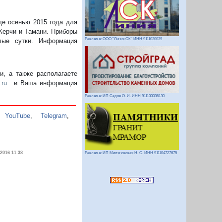
ще осенью 2015 года для
Керчи и Тамани. Приборы
Реклама: ООО "Линия СК" ИНН 9111030039
лые сутки. Информация
, а также располагаете
.ru
и Ваша информация
Реклама: ИП Седов О. И. ИНН 911100036130
,
YouTube
,
Telegram
,
.2016 11:38
Реклама: ИП Миляновская Н. С. ИНН 911104727675