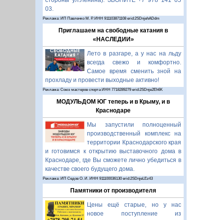
стороны ул.Ленина). ЗВОНИТЕ +7 978 141 05
03.
Реклама: ИП Павленко М. Р. ИНН 911103871108 erid:2SDnjehADdm
Приглашаем на свободные катания в
«НАСЛЕДИИ»
Лето в разгаре, а у нас на льду
всегда свежо и комфортно.
Самое время сменить зной на
прохладу и провести выходные активно!
Реклама: Союз мастеров спорта ИНН 7718289279 erid:2SDnje2Eh6K
МОДУЛЬДОМ ЮГ теперь и в Крыму, и в
Краснодаре
Мы запустили полноценный
производственный комплекс на
территории Краснодарского края
и готовимся к открытию выставочного дома в
Краснодаре, где Вы сможете лично убедиться в
качестве своего будущего дома.
Реклама: ИП Седов О. И. ИНН 911100036130 erid:2SDnjeLEz43
Памятники от производителя
Цены ещё старые, но у нас
новое поступление из