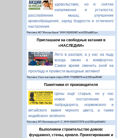
удовольствие, но и: снятие
напряжения и усталости;
расслабление мышц; улучшение
кровообращения; заряд бодрости и отличного
настроения.
Реклама: АО "Москва-Крым" ИНН 9111001687 erid:2SDnjdBZsyu
Приглашаем на свободные катания в
«НАСЛЕДИИ»
Лето в разгаре, а у нас на льду
всегда свежо и комфортно.
Самое время сменить зной на
прохладу и провести выходные активно!
Реклама: Союз мастеров спорта ИНН 7718289279 erid:2SDnje2Eh6K
Памятники от производителя
Цены ещё старые, но у нас
новое поступление из
лабрадорита, норвежского и
китайского камня черного цвета, а также
индийского зелёного.
Реклама: ИП Миляновская Н. С. ИНН:911104727675 erid:2SDnjeWbdHU
Выполняем строительство домов:
фундамент, стены, кровля. Проектирование и