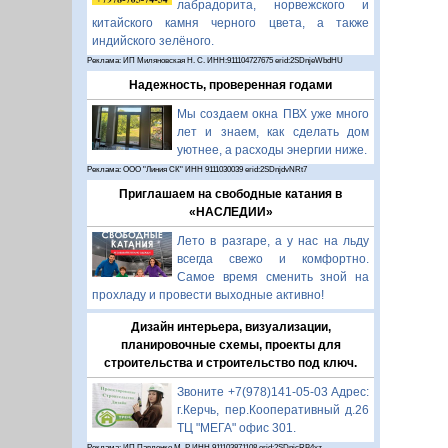
лабрадорита, норвежского и
китайского камня черного цвета, а также
индийского зелёного.
Реклама: ИП Миляновская Н. С. ИНН:911104727675 erid:2SDnjeWbdHU
Надежность, проверенная годами
Мы создаем окна ПВХ уже много
лет и знаем, как сделать дом
уютнее, а расходы энергии ниже.
Реклама: ООО "Линия СК" ИНН 9111030039 erid:2SDnjdvNRt7
Приглашаем на свободные катания в
«НАСЛЕДИИ»
Лето в разгаре, а у нас на льду
всегда свежо и комфортно.
Самое время сменить зной на
прохладу и провести выходные активно!
Дизайн интерьера, визуализации,
планировочные схемы, проекты для
строительства и строительство под ключ.
Звоните +7(978)141-05-03 Адрес:
г.Керчь, пер.Кооперативный д.26
ТЦ "МЕГА" офис 301.
Реклама: ИП Павленко М. Р. ИНН 911103871108 erid:2SDnjcRB4xz