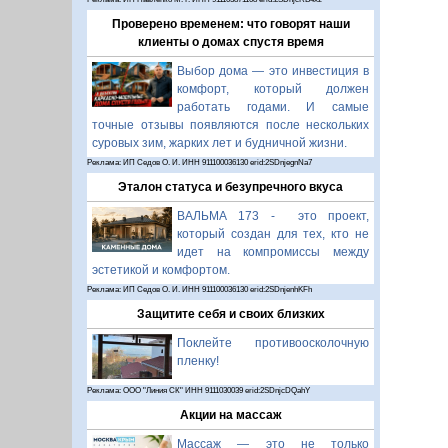
Проверено временем: что говорят наши
клиенты о домах спустя время
Выбор дома — это инвестиция в
комфорт, который должен
работать годами. И самые
точные отзывы появляются после нескольких
суровых зим, жарких лет и будничной жизни.
Реклама: ИП Седов О. И. ИНН 911100036130 erid:2SDnjegnNa7
Эталон статуса и безупречного вкуса
ВАЛЬМА 173 - это проект,
который создан для тех, кто не
идет на компромиссы между
эстетикой и комфортом.
Реклама: ИП Седов О. И. ИНН 911100036130 erid:2SDnjenhKFh
Защитите себя и своих близких
Поклейте противоосколочную
пленку!
Реклама: ООО "Линия СК" ИНН 9111030039 erid:2SDnjcDQahY
Акции на массаж
Массаж — это не только