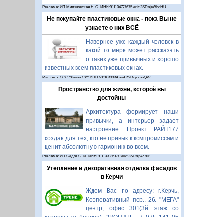
Реклама: ИП Миляновская Н. С. ИНН:911104727675 erid:2SDnjeWbdHU
Не покупайте пластиковые окна - пока Вы не
узнаете о них ВСЁ
Наверное уже каждый человек в
какой то мере может рассказать
о таких уже привычных и хорошо
известных всем пластиковых окнах.
Реклама: ООО "Линия СК" ИНН 9111030039 erid:2SDnjccooQW
Пространство для жизни, которой вы
достойны
Архитектура формирует наши
привычки, а интерьер задает
настроение. Проект РАЙТ177
создан для тех, кто не привык к компромиссам и
ценит абсолютную гармонию во всем.
Реклама: ИП Седов О. И. ИНН 911100036130 erid:2SDnjd4Z8iP
Утепление и декоративная отделка фасадов
в Керчи
Ждем Вас по адресу: г.Керчь,
Кооперативный пер., 26, "МЕГА"
центр, офис 301(3й этаж со