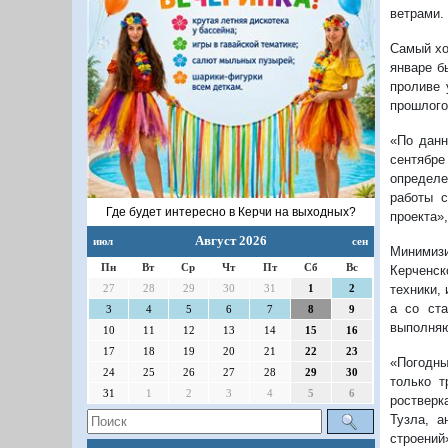
ветрами.
Самый хо
январе б
проливе 
прошлого
«По данн
сентябре
определе
работы с
Где будет интересно в Керчи на выходных?
проекта»
Август 2026
июл
сен
Минимиз
Пн
Вт
Ср
Чт
Пт
Сб
Вс
Керченск
техники,
27
28
29
30
31
1
2
а со ста
3
4
5
6
7
8
9
выполняю
10
11
12
13
14
15
16
17
18
19
20
21
22
23
«Погодны
24
25
26
27
28
29
30
только т
31
1
2
3
4
5
6
ростверк
Тузла, а
строений