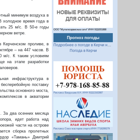
ютный минимум воздуха в
В холодное время года в
ать 25 м/с. В 50-е годы
ООО "Мультисервисные сети" ИНН 9111001888
верном ветре.
Прогноз погоды
 Керченском проливе, в
Подробнее о погоде в Керчи на 2 недели
ктябре – на 447 часов. В
Погода в Керчи
0 м/с. К таким условиям
ще на этапе разработки
аловеров.
ьная инфраструктура в
 бесперебойную поставку
ельства основного моста,
Реклама: Вандышев А.Н. ИНН 911113162887
комплексов в акватории
. За два осенних месяца
опора, идет работа над
оезжей части на острове
Реклама: Союз мастеров спорта ИНН 7718289279
ается сборка пролетных
прдор «Тамань» Дмитрий