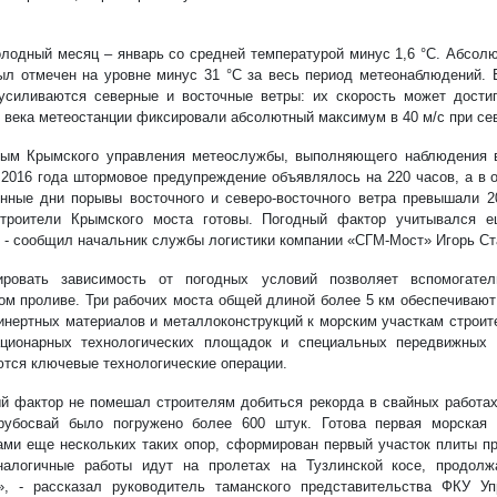
лодный месяц – январь со средней температурой минус 1,6 °С. Абсол
ыл отмечен на уровне минус 31 °С за весь период метеонаблюдений. 
усиливаются северные и восточные ветры: их скорость может достиг
 века метеостанции фиксировали абсолютный максимум в 40 м/с при се
ым Крымского управления метеослужбы, выполняющего наблюдения в
 2016 года штормовое предупреждение объявлялось на 220 часов, а в о
нные дни порывы восточного и северо-восточного ветра превышали 2
троители Крымского моста готовы. Погодный фактор учитывался е
, - сообщил начальник службы логистики компании «СГМ-Мост» Игорь Ст
ировать зависимость от погодных условий позволяет вспомогател
ом проливе. Три рабочих моста общей длиной более 5 км обеспечивают
 инертных материалов и металлоконструкций к морским участкам строит
ционарных технологических площадок и специальных передвижных 
тся ключевые технологические операции.
й фактор не помешал строителям добиться рекорда в свайных работах
рубосвай было погружено более 600 штук. Готова первая морская 
ами еще нескольких таких опор, сформирован первый участок плиты пр
налогичные работы идут на пролетах на Тузлинской косе, продолж
», - рассказал руководитель таманского представительства ФКУ У