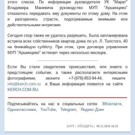
этого списка. По информации руководителя УК "Марат"
Владимира Маневича руководство МУП "Аршинцево"
отказалось передавать ему документы по этому дому. На этом
и разгорелись страсти, подогреваемые мнимыми или
действительными интригами.
Сегодня спор также не удалось разрешить. Была запланирована
встреча всех собственников квартир дома по ул. Л. Толстого, 40
на ближайшую субботу. При этом, срок договора управления
МУП "Аршинцево" истекает через несколько месяцев.
Если Вы стали свидетелем происшествия, или знаете о
предстоящем событии, а также располагаете интересными
фотографиями, звоните +7-(978)-853-94-44,
пишите
info@kerch.com.ru
и Ваша информация появится на сайте
KERCH.COM.RU
.
Подписывайтесь на нас в социальных сетях
ВКонтакте
,
Одноклассники
,
YouTube
,
Telegram
,
Яндекс.Дзен
обсудить
11777
|
|
08.11.2016 16:31