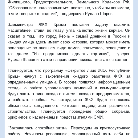
Жилищного, Градостроительного, Земельного Кодексов РФ.
"Образованием надо заниматься постоянно, чтобы вы понимали,
о чем говорите с людьми", - подчеркнул Руслан Шаров.
Замминистра ЖКХ Крыма поставил задачу мыслить
масштабнее, ставя во главу угла качество жизни керчан. Он
сказал о том, что город Керчь - самый древний в России и
каждая улица здесь имеет свою историю, которая может иметь
воплощение во внешнем виде домов, подъездов, освещении и
так далее. "Из города можно сделать картинку", - уверен
Руслан Шаров и в этом направлении призвал двигаться коллег.
Планируется, что программу «Открытое лицо ЖКХ Республики
Крым» начнут с закрепления кжадого работника ЖКХ за
определенными улицами. В городе появятся информационные
стенды о работе управляющих компаний и коммунальщики
будут знать в лицо каждого жителя, каждого предпринимателя,
и работать сообща. На сотрудников ЖКХ будет возложена
обязанность ежедневного контроля подрядчиков различного
строительства. Планируется проведение общих собраний,
брифингов с населением и представителями СМИ.
"Закончилась спокойная жизнь. Переходим на круглосуточную
работу. Начинаем революцию, эволюционный путь себя не