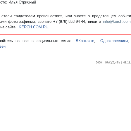
фото: Илья Стрибный
стали свидетелем происшествия, или знаете о предстоящем событии
ыми фотографиями, звоните +7-(978)-853-94-44,
пишите
info@kerch.com
 на сайте
KERCH.COM.RU
.
вайтесь на нас в социальных сетях
ВКонтакте
,
Одноклассники
зен
обсудить
5000
|
|
08.11