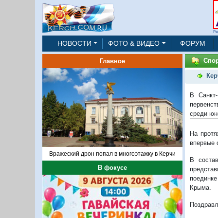
Ре
НОВОСТИ
ФОТО & ВИДЕО
ФОРУМ
Спо
Главное
Кер
В Санкт
первенст
среди юн
На протя
впервые 
Вражеский дрон попал в многоэтажку в Керчи
В соста
В фокусе
представ
поединке
Крыма.
Поздравл