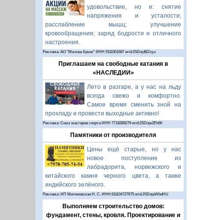
удовольствие, но и: снятие
напряжения и усталости;
расслабление мышц; улучшение
кровообращения; заряд бодрости и отличного
настроения.
Реклама: АО "Москва-Крым" ИНН 9111001687 erid:2SDnjdBZsyu
Приглашаем на свободные катания в
«НАСЛЕДИИ»
Лето в разгаре, а у нас на льду
всегда свежо и комфортно.
Самое время сменить зной на
прохладу и провести выходные активно!
Реклама: Союз мастеров спорта ИНН 7718289279 erid:2SDnje2Eh6K
Памятники от производителя
Цены ещё старые, но у нас
новое поступление из
лабрадорита, норвежского и
китайского камня черного цвета, а также
индийского зелёного.
Реклама: ИП Миляновская Н. С. ИНН:911104727675 erid:2SDnjeWbdHU
Выполняем строительство домов:
фундамент, стены, кровля. Проектирование и