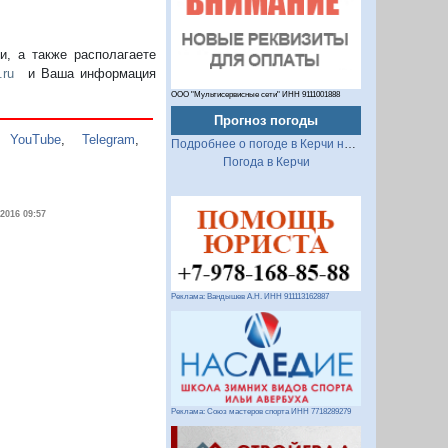
, а также располагаете
.ru
и Ваша информация
ООО "Мультисервисные сети" ИНН 9111001888
Прогноз погоды
,
YouTube
,
Telegram
,
Подробнее о погоде в Керчи на 2 недели
Погода в Керчи
.2016 09:57
Реклама: Вандышев А.Н. ИНН 911113162887
Реклама: Союз мастеров спорта ИНН 7718289279