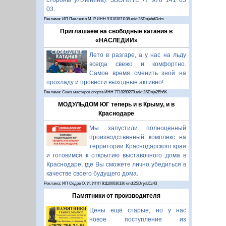
стороны ул.Ленина). ЗВОНИТЕ +7 978 141 05
03.
Реклама: ИП Павленко М. Р. ИНН 911103871108 erid:2SDnjehADdm
Приглашаем на свободные катания в
«НАСЛЕДИИ»
Лето в разгаре, а у нас на льду
всегда свежо и комфортно.
Самое время сменить зной на
прохладу и провести выходные активно!
Реклама: Союз мастеров спорта ИНН 7718289279 erid:2SDnje2Eh6K
МОДУЛЬДОМ ЮГ теперь и в Крыму, и в
Краснодаре
Мы запустили полноценный
производственный комплекс на
территории Краснодарского края
и готовимся к открытию выставочного дома в
Краснодаре, где Вы сможете лично убедиться в
качестве своего будущего дома.
Реклама: ИП Седов О. И. ИНН 911100036130 erid:2SDnjeLEz43
Памятники от производителя
Цены ещё старые, но у нас
новое поступление из