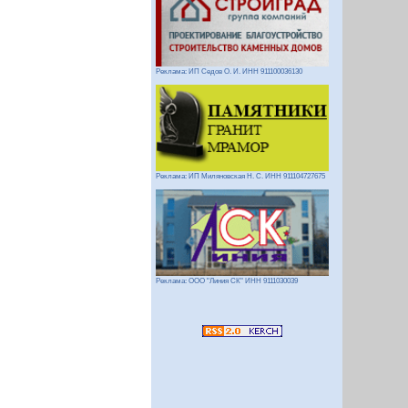
Реклама: ИП Седов О. И. ИНН 911100036130
Реклама: ИП Миляновская Н. С. ИНН 911104727675
Реклама: ООО "Линия СК" ИНН 9111030039