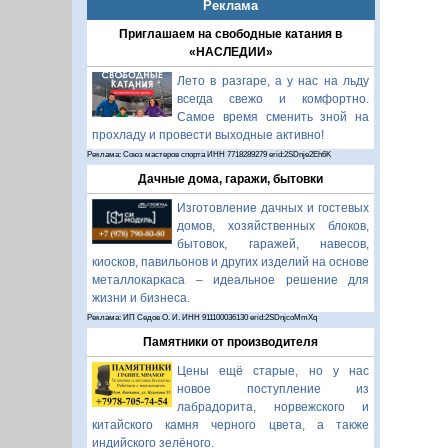
Реклама
Приглашаем на свободные катания в
«НАСЛЕДИИ»
Лето в разгаре, а у нас на льду
всегда свежо и комфортно.
Самое время сменить зной на
прохладу и провести выходные активно!
Реклама: Союз мастеров спорта ИНН 7718289279 erid:2SDnje2Eh6K
Дачные дома, гаражи, бытовки
Изготовление дачных и гостевых
домов, хозяйственных блоков,
бытовок, гаражей, навесов,
киосков, павильонов и других изделий на основе
металлокаркаса – идеальное решение для
жизни и бизнеса.
Реклама: ИП Седов О. И. ИНН 911100036130 erid:2SDnjcoMmXq
Памятники от производителя
Цены ещё старые, но у нас
новое поступление из
лабрадорита, норвежского и
китайского камня черного цвета, а также
индийского зелёного.