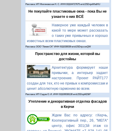
Реклама: ИП Миляновская Н. С. ИНН:911104727675 erid:2SDnjeWbdHU
Не покупайте пластиковые окна - пока Вы не
узнаете о них ВСЁ
Наверное уже каждый человек в
какой то мере может рассказать
о таких уже привычных и хорошо
известных всем пластиковых окнах.
Реклама: ООО "Линия СК" ИНН 9111030039 erid:2SDnjccooQW
Пространство для жизни, которой вы
достойны
Архитектура формирует наши
привычки, а интерьер задает
настроение. Проект РАЙТ177
создан для тех, кто не привык к компромиссам и
ценит абсолютную гармонию во всем.
Реклама: ИП Седов О. И. ИНН 911100036130 erid:2SDnjd4Z8iP
Утепление и декоративная отделка фасадов
в Керчи
Ждем Вас по адресу: г.Керчь,
Кооперативный пер., 26, "МЕГА"
центр, офис 301(3й этаж со