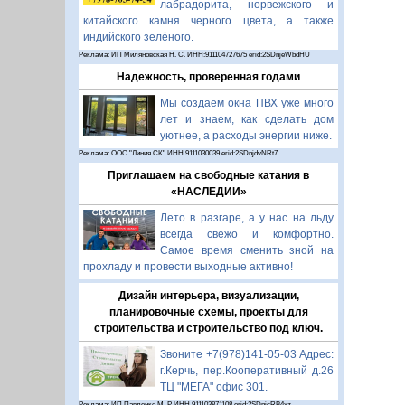
лабрадорита, норвежского и
китайского камня черного цвета, а также
индийского зелёного.
Реклама: ИП Миляновская Н. С. ИНН:911104727675 erid:2SDnjeWbdHU
Надежность, проверенная годами
Мы создаем окна ПВХ уже много
лет и знаем, как сделать дом
уютнее, а расходы энергии ниже.
Реклама: ООО "Линия СК" ИНН 9111030039 erid:2SDnjdvNRt7
Приглашаем на свободные катания в
«НАСЛЕДИИ»
Лето в разгаре, а у нас на льду
всегда свежо и комфортно.
Самое время сменить зной на
прохладу и провести выходные активно!
Дизайн интерьера, визуализации,
планировочные схемы, проекты для
строительства и строительство под ключ.
Звоните +7(978)141-05-03 Адрес:
г.Керчь, пер.Кооперативный д.26
ТЦ "МЕГА" офис 301.
Реклама: ИП Павленко М. Р. ИНН 911103871108 erid:2SDnjcRB4xz