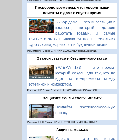
Проверено временем: что говорят наши
клиенты о домах спустя время
Выбор дома — это инвестиция в
комфорт, который должен
работать годами. И самые
точные отзывы появляются после нескольких
суровых зим, жарких лет и будничной жизни.
Реклама: ИП Седов О. И. ИНН 911100036130 erid:2SDnjegnNa7
Эталон статуса и безупречного вкуса
ВАЛЬМА 173 - это проект,
который создан для тех, кто не
идет на компромиссы между
эстетикой и комфортом.
Реклама: ИП Седов О. И. ИНН 911100036130 erid:2SDnjenhKFh
Защитите себя и своих близких
Поклейте противоосколочную
пленку!
Реклама: ООО "Линия СК" ИНН 9111030039 erid:2SDnjcDQahY
Акции на массаж
Массаж — это не только