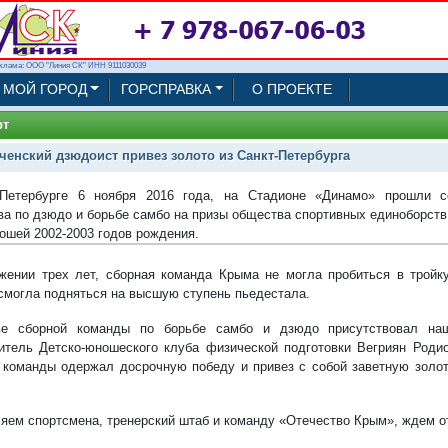
клама: ООО "Линия СК" ИНН 9111030039
МОЙ ГОРОД
ГОРСПРАВКА
О ПРОЕКТЕ
рт
ченский дзюдоист привез золото из Санкт-Петербурга
-Петербурге 6 ноября 2016 года, на Стадионе «Динамо» прошли с
ва по дзюдо и борьбе самбо на призы общества спортивных единоборств
ошей 2002-2003 годов рождения.
жении трех лет, сборная команда Крыма не могла пробиться в тройк
смогла подняться на высшую ступень пьедестала.
ве сборной команды по борьбе самбо и дзюдо присутствовал наш
итель Детско-юношеского клуба физической подготовки Вегриян Род
 команды одержал досрочную победу и привез с собой заветную зол
яем спортсмена, тренерский штаб и команду «Отечество Крым», ждем от