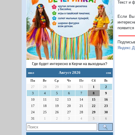
Текст и 
Если Вы 
интересн
появится
Подписы
Яндекс.Д
Где будет интересно в Керчи на выходных?
Август 2026
июл
сен
Пн
Вт
Ср
Чт
Пт
Сб
Вс
27
28
29
30
31
1
2
3
4
5
6
7
8
9
10
11
12
13
14
15
16
17
18
19
20
21
22
23
24
25
26
27
28
29
30
31
1
2
3
4
5
6