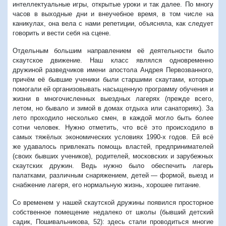
интеллектуальные игры, открытые уроки и так далее. По многу
часов в выходные дни и внеучебное время, в том числе на
каникулах, она вела с нами репетиции, объясняла, как следует
говорить и вести себя на сцене.
Отдельным большим направлением её деятельности было
скаутское движение. Наш класс являлся одновременно
дружиной разведчиков имени апостола Андрея Первозванного,
причём её бывшие ученики были старшими скаутами, которые
помогали ей организовывать насыщенную программу обучения и
жизни в многочисленных выездных лагерях (прежде всего,
летом, но бывало и зимой в домах отдыха или санаториях). За
лето проходило несколько смен, в каждой могло быть более
сотни человек. Нужно отметить, что всё это происходило в
самых тяжёлых экономических условиях 1990-х годов. Ей всё
же удавалось привлекать помощь властей, предпринимателей
(своих бывших учеников), родителей, московских и зарубежных
скаутских дружин. Ведь нужно было обеспечить лагерь
палатками, различным снаряжением, детей — формой, выезд и
снабжение лагеря, его нормальную жизнь, хорошее питание.
Со временем у нашей скаутской дружины появился просторное
собственное помещение недалеко от школы (бывший детский
садик, Пошивальникова, 52): здесь стали проводиться многие