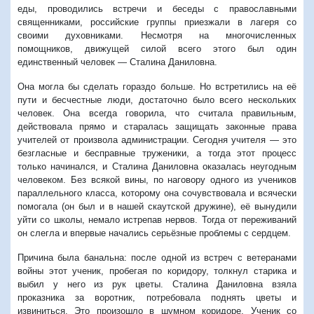
еды, проводились встречи и беседы с православными
священниками, российские группы приезжали в лагеря со
своими духовниками. Несмотря на многочисленных
помощников, движущей силой всего этого был один
единственный человек — Сталина Даниловна.
Она могла бы сделать гораздо больше. Но встретились на её
пути и бесчестные люди, достаточно было всего нескольких
человек. Она всегда говорила, что считала правильным,
действовала прямо и старалась защищать законные права
учителей от произвола администрации. Сегодня учителя — это
безгласные и бесправные труженики, а тогда этот процесс
только начинался, и Сталина Даниловна оказалась неугодным
человеком. Без всякой вины, по наговору одного из учеников
параллельного класса, которому она сочувствовала и всячески
помогала (он был и в нашей скаутской дружине), её вынудили
уйти со школы, немало истрепав нервов. Тогда от переживаний
он слегла и впервые начались серьёзные проблемы с сердцем.
Причина была банальна: после одной из встреч с ветеранами
войны этот ученик, пробегая по коридору, толкнул старика и
выбил у него из рук цветы. Сталина Даниловна взяла
проказника за воротник, потребовала поднять цветы и
извиниться. Это произошло в шумном коридоре. Ученик со