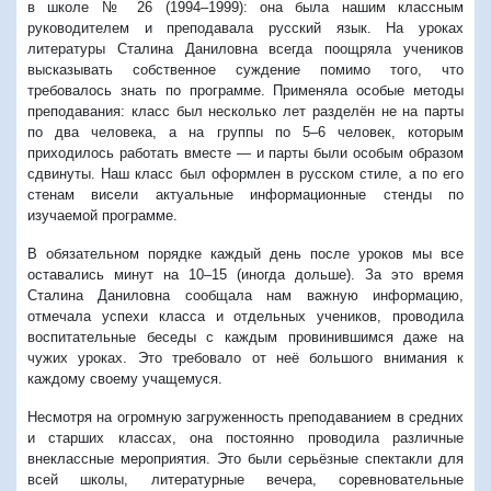
в школе № 26 (1994–1999): она была нашим классным
руководителем и преподавала русский язык. На уроках
литературы Сталина Даниловна всегда поощряла учеников
высказывать собственное суждение помимо того, что
требовалось знать по программе. Применяла особые методы
преподавания: класс был несколько лет разделён не на парты
по два человека, а на группы по 5–6 человек, которым
приходилось работать вместе — и парты были особым образом
сдвинуты. Наш класс был оформлен в русском стиле, а по его
стенам висели актуальные информационные стенды по
изучаемой программе.
В обязательном порядке каждый день после уроков мы все
оставались минут на 10–15 (иногда дольше). За это время
Сталина Даниловна сообщала нам важную информацию,
отмечала успехи класса и отдельных учеников, проводила
воспитательные беседы с каждым провинившимся даже на
чужих уроках. Это требовало от неё большого внимания к
каждому своему учащемуся.
Несмотря на огромную загруженность преподаванием в средних
и старших классах, она постоянно проводила различные
внеклассные мероприятия. Это были серьёзные спектакли для
всей школы, литературные вечера, соревновательные