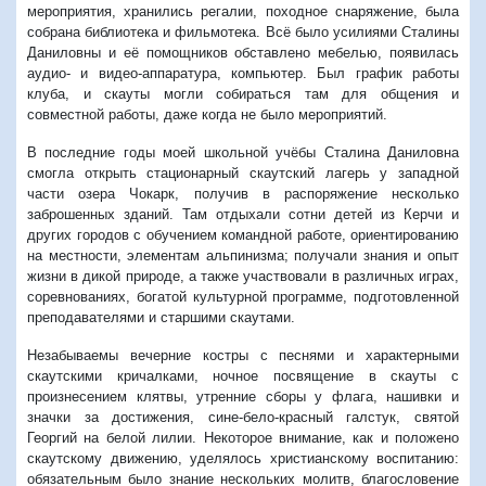
мероприятия, хранились регалии, походное снаряжение, была
собрана библиотека и фильмотека. Всё было усилиями Сталины
Даниловны и её помощников обставлено мебелью, появилась
аудио- и видео-аппаратура, компьютер. Был график работы
клуба, и скауты могли собираться там для общения и
совместной работы, даже когда не было мероприятий.
В последние годы моей школьной учёбы Сталина Даниловна
смогла открыть стационарный скаутский лагерь у западной
части озера Чокарк, получив в распоряжение несколько
заброшенных зданий. Там отдыхали сотни детей из Керчи и
других городов с обучением командной работе, ориентированию
на местности, элементам альпинизма; получали знания и опыт
жизни в дикой природе, а также участвовали в различных играх,
соревнованиях, богатой культурной программе, подготовленной
преподавателями и старшими скаутами.
Незабываемы вечерние костры с песнями и характерными
скаутскими кричалками, ночное посвящение в скауты с
произнесением клятвы, утренние сборы у флага, нашивки и
значки за достижения, сине-бело-красный галстук, святой
Георгий на белой лилии. Некоторое внимание, как и положено
скаутскому движению, уделялось христианскому воспитанию:
обязательным было знание нескольких молитв, благословение