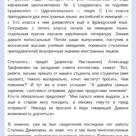
керченская школа-интернат № 1 создавалась по подобию
пушкинского — Царскосельского — лицея. С 1-го класса
преподавали два иностранных языка: английский и немецкий, —
с 3-го класса к ним добавлялся ещё и французский язык.
Географию с пятого класса читали на немецком языке,
отдельным курсом изучали зарубежную литературу. Знания
давали колоссальные. Потом наши выпускники, поступив в
московские высшие учебные заведения, поражали столичных
преподавателей безупречным знанием иностранных языков.
Случалось, придёт [директор Насташенко] Александр
Трофимович на заседание совета коллектива, скажет: "Вот,
ребята, письмо пришло от нашего студента или студентки (имя
назовёт), тяжело материально, хочет институт бросить. Чем
поможем?" И тут же в ответ услышит: "А давайте свинью
зарежем, сало-мясо отправим, другими продуктами поможем".
Кто-то обязательно предложит: "Мне пальто новое выдали, а я
ещё в старом могу походить, а обновку тому-то в город
отправьте". Никогда не бросали в беде товарищей. Давали
возможность доучиться».
Я, конечно, уже не был свидетелем последних лет работы
Сталины Даниловны, но знаю, что и там были многочисленные
мероприятия, действовала скаутская дружина. Работала она до