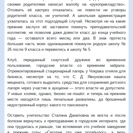
своими родителями написал жалобу на «рукоприкладство».
Отозвать её наотрез отказались: не помогли ни уговоры
родителей класса, ни учителей. А школьная администрация
ухватилась за этот подходящий случай. Несмотря ни на какие
прежние заслуги её заставили покинуть преподавательский
коллектив, не позволив даже довести класс до конца учебного
года — оставался всего месяц или два. В знак протеста
большая часть моих однокашников покинули родную школу №
26 после 9 класса и перевелись в школу № 5.
Клуб, переданный скаутской дружине во временное
пользование, городские власти со временем забрали.
Отремонтированный стационарный лагерь у Чокрака отняли для
бизнеса, несмотря на то, что С. Д. Явчуновская нашла
мецената, готового выделить средства для сохранения детского
лагеря через участие в аукционе — этого власти не допустили.
У новых хозяев, однако, бизнес не пошёл: и теперь на прежнем
месте находятся лишь печальные развалины, да брошенный
недостроенный корпус какого-то пансионата.
Оставить учительство Сталина Даниловна не могла и после
болезни вернулась к преподаванию в городском интернате, где
она трудилась и раньше, так вспоминая это учебное заведение
в прежние годы: «Сегодня это уже позабылось, а ведь