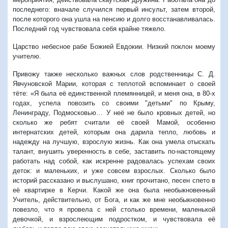
последнего: вначале случился первый инсульт, затем второй,
после которого она ушла на пенсию и долго восстанавливалась.
Последний год чувствовала себя крайне тяжело.
Царство небесное рабе Божией Евдокии. Низкий поклон моему
учителю.
Привожу также несколько важных слов родственницы С. Д.
Явчуновской Марии, которая с теплотой вспоминает о своей
тёте: «Я была её единственной племянницей, и меня она, в 80-х
годах, успела повозить со своими "детьми" по Крыму,
Ленинграду, Подмосковью… У неё не было кровных детей, но
сколько же ребят считали её своей Мамой, особенно
интернатских детей, которым она дарила тепло, любовь и
надежду на лучшую, взрослую жизнь. Как она умела отыскать
талант, внушить уверенность в себе, заставить по-настоящему
работать над собой, как искренне радовалась успехам своих
деток: и маленьких, и уже совсем взрослых. Сколько было
историй рассказано и выслушано, книг прочитано, песен спето в
её квартирке в Керчи. Какой же она была необыкновенный
Учитель, действительно, от Бога, и как же мне необыкновенно
повезло, что я провела с ней столько времени, маленькой
девочкой, и взрослеющим подростком, и чувствовала её