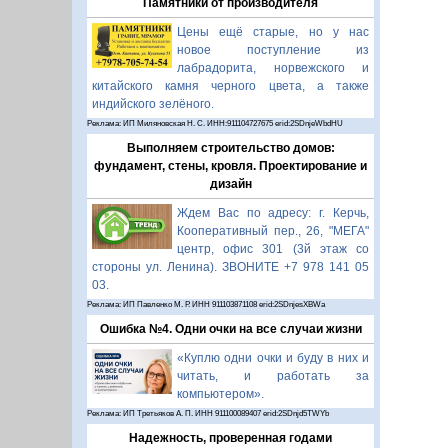
Памятники от производителя
Цены ещё старые, но у нас
новое поступление из
лабрадорита, норвежского и
китайского камня черного цвета, а также
индийского зелёного.
Реклама: ИП Миляновская Н. С. ИНН:911104727675 erid:2SDnjeWbdHU
Выполняем строительство домов:
фундамент, стены, кровля. Проектирование и
дизайн
Ждем Вас по адресу: г. Керчь,
Кооперативный пер., 26, "МЕГА"
центр, офис 301 (3й этаж со
стороны ул. Ленина). ЗВОНИТЕ +7 978 141 05
03.
Реклама: ИП Павленко М. Р. ИНН 911103871108 erid:2SDnjesXBWa
Ошибка №4. Одни очки на все случаи жизни
«Куплю одни очки и буду в них и
читать, и работать за
компьютером».
Реклама: ИП Третьяков А. П. ИНН 911100089407 erid:2SDnjd5TWYb
Надежность, проверенная годами