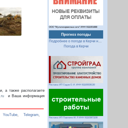
ООО "Мультисервисные сети" ИНН 9111001888
Прогноз погоды
Подробнее о погоде в Керчи на 2 недели
Погода в Керчи
Реклама: ИП Седов О. И. ИНН 911100036130
, а также располагаете
.ru
и Ваша информация
,
YouTube
,
Telegram
,
Реклама: ИП Павленко М. Р. ИНН 911103871108