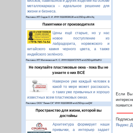
киосков, павильонов и других изделий на основе
металлокаркаса – идеальное решение для
жизни и бизнеса.
Реклама: ИП Седов О. И. ИНН 911100036130 erid:2SDnjcoMmXq
Памятники от производителя
Цены ещё старые, но у нас
новое поступление из
лабрадорита, норвежского и
китайского камня черного цвета, а также
индийского зелёного.
Реклама: ИП Миляновская Н. С. ИНН:911104727675 erid:2SDnjeWbdHU
Не покупайте пластиковые окна - пока Вы не
узнаете о них ВСЁ
Наверное уже каждый человек в
какой то мере может рассказать
о таких уже привычных и хорошо
Если Вы 
известных всем пластиковых окнах.
интересн
Реклама: ООО "Линия СК" ИНН 9111030039 erid:2SDnjccooQW
появится
Пространство для жизни, которой вы
достойны
Подписы
Архитектура формирует наши
Яндекс.Д
привычки, а интерьер задает