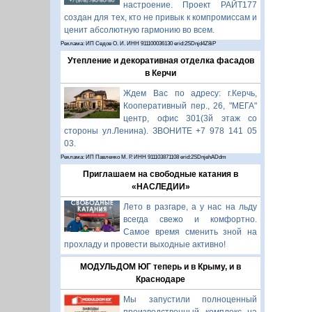
настроение. Проект РАЙТ177
создан для тех, кто не привык к компромиссам и
ценит абсолютную гармонию во всем.
Реклама: ИП Седов О. И. ИНН 911100036130 erid:2SDnjd4Z8iP
Утепление и декоративная отделка фасадов
в Керчи
Ждем Вас по адресу: г.Керчь,
Кооперативный пер., 26, "МЕГА"
центр, офис 301(3й этаж со
стороны ул.Ленина). ЗВОНИТЕ +7 978 141 05
03.
Реклама: ИП Павленко М. Р. ИНН 911103871108 erid:2SDnjehADdm
Приглашаем на свободные катания в
«НАСЛЕДИИ»
Лето в разгаре, а у нас на льду
всегда свежо и комфортно.
Самое время сменить зной на
прохладу и провести выходные активно!
МОДУЛЬДОМ ЮГ теперь и в Крыму, и в
Краснодаре
Мы запустили полноценный