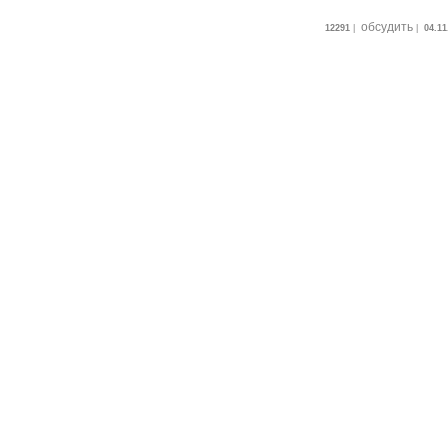
обсудить
12291
|
|
04.11