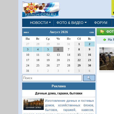
Ре
НОВОСТИ
ФОТО & ВИДЕО
ФОРУМ
ФОТ
Август 2026
июл
сен
Пн
Вт
Ср
Чт
Пт
Сб
Вс
На 
27
28
29
30
31
1
2
3
4
5
6
7
8
9
10
11
12
13
14
15
16
17
18
19
20
21
22
23
24
25
26
27
28
29
30
31
1
2
3
4
5
6
Реклама
Дачные дома, гаражи, бытовки
Изготовление дачных и гостевых
домов, хозяйственных блоков,
бытовок, гаражей, навесов,