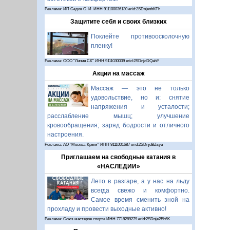
Реклама: ИП Седов О. И. ИНН 911100036130 erid:2SDnjenhKFh
Защитите себя и своих близких
Поклейте противоосколочную
пленку!
Реклама: ООО "Линия СК" ИНН 9111030039 erid:2SDnjcDQahY
Акции на массаж
Массаж — это не только
удовольствие, но и: снятие
напряжения и усталости;
расслабление мышц; улучшение
кровообращения; заряд бодрости и отличного
настроения.
Реклама: АО "Москва-Крым" ИНН 9111001687 erid:2SDnjdBZsyu
Приглашаем на свободные катания в
«НАСЛЕДИИ»
Лето в разгаре, а у нас на льду
всегда свежо и комфортно.
Самое время сменить зной на
прохладу и провести выходные активно!
Реклама: Союз мастеров спорта ИНН 7718289279 erid:2SDnje2Eh6K