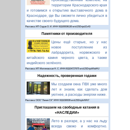
производственный комплекс на
территории Краснодарского края
и готовимся к открытию выставочного дома в
Краснодаре, где Вы сможете лично убедиться в
качестве своего будущего дома.
Реклама: ИП Седов О. И. ИНН 911100036130 erid:2SDnjeLEz43
Памятники от производителя
Цены ещё старые, но у нас
новое поступление из
лабрадорита, норвежского и
китайского камня черного цвета, а также
индийского зелёного.
Реклама: ИП Миляновская Н. С. ИНН:911104727675 erid:2SDnjeWbdHU
Надежность, проверенная годами
Мы создаем окна ПВХ уже много
лет и знаем, как сделать дом
уютнее, а расходы энергии ниже.
Реклама: ООО "Линия СК" ИНН 9111030039 erid:2SDnjdvNRt7
Приглашаем на свободные катания в
«НАСЛЕДИИ»
Лето в разгаре, а у нас на льду
всегда свежо и комфортно.