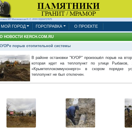
клама: ИП Миляновская Н. С. ИНН 911104727675
МОЙ ГОРОД
ГОРСПРАВКА
О ПРОЕКТЕ
О НОВОСТИ KERCH.COM.RU
КУОРе порыв отопительной системы
В районе остановки "КУОР" произошёл порыв на втор
которая идет на теплопункт по улице Рыбаков,
«Крымтеплокоммунэнерго» в скором порядке ус
теплопункт не был отключен.