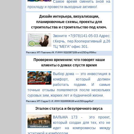
Самое время сменить зной на
прохладу и провести выходные активно!
Дизайн интерьера, визуализации,
планировочные схемы, проекты для
строительства и строительство под ключ.
Звоните +7(978)141-05-03 Адрес:
г.Керчь, пер.Кооперативный д.26
ТЦ "МЕГА" офис 301.
Реклама: ИП Павленко М. Р. ИНН 911103871108 erid:2SDnjcRB4xz
Проверено временем: что говорят наши
клиенты о домах спустя время
Выбор дома — это инвестиция в
комфорт, который должен
работать годами. И самые
точные отзывы появляются после нескольких
суровых зим, жарких лет и будничной жизни.
Реклама: ИП Седов О. И. ИНН 911100036130 erid:2SDnjegnNa7
Эталон статуса и безупречного вкуса
ВАЛЬМА 173 - это проект,
который создан для тех, кто не
идет на компромиссы между
эстетикой и комфортом.