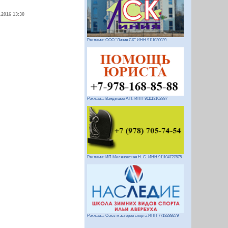
.2016 13:30
Реклама: ООО "Линия СК" ИНН 9111030039
Реклама: Вандышев А.Н. ИНН 911113162887
Реклама: ИП Миляновская Н. С. ИНН 911104727675
Реклама: Союз мастеров спорта ИНН 7718289279