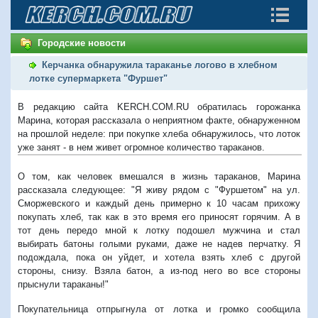
Городские новости
Керчанка обнаружила тараканье логово в хлебном
лотке супермаркета "Фуршет"
В редакцию сайта KERCH.COM.RU обратилась горожанка
Марина, которая рассказала о неприятном факте, обнаруженном
на прошлой неделе: при покупке хлеба обнаружилось, что лоток
уже занят - в нем живет огромное количество тараканов.
О том, как человек вмешался в жизнь тараканов, Марина
рассказала следующее: "Я живу рядом с "Фуршетом" на ул.
Сморжевского и каждый день примерно к 10 часам прихожу
покупать хлеб, так как в это время его приносят горячим. А в
тот день передо мной к лотку подошел мужчина и стал
выбирать батоны голыми руками, даже не надев перчатку. Я
подождала, пока он уйдет, и хотела взять хлеб с другой
стороны, снизу. Взяла батон, а из-под него во все стороны
прыснули тараканы!"
Покупательница отпрыгнула от лотка и громко сообщила