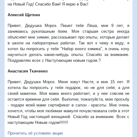
на Новый Год
!
Спасибо Вам
!
Я верю в Вас
!
Алексей Щеткин
Привет
,
Дедушка Мороз
.
Пишет тебе Лёша
,
мне
9
лет
,
я
занимаюсь рукопашным боем
.
Моя старшая сестра иногда
объясняет мне химию
,
рассказывает про опыты
,
которые делает
в школе на лабораторных работах
.
Так вот к чему я веду
,
я
хотел бы попросить у тебя
"
Набор юного химика
",
я очень хочу
научиться делать какие
-
нибудь опыты
.
Спасибо за внимание
.
Поздравляю всех с Наступающим новым годом
.
?
Анастасия Ткаченко
Привет
,
Дедушка Мороз
.
Меня зовут Настя
,
и мне
15
лет
.
Я
хотела бы попросить у тебя подарок
,
но не для себя
,
а для
своей мамочки
.
Моя мама много работает
,
и у нее совсем не
остается времени для себя
.
Выполни
,
пожалуйста
,
мою просьбу
-
подари моей маме сертификат в салон
-
красоты
.
Мне очень
хочется
,
чтобы моя любимая мамуля почувствовала себя в этот
Новый Год настоящей женщиной
.
Спасибо за внимание
.
Всех с
наступающим Новым годом
!!!!!!!
Прочитать об условиях акции