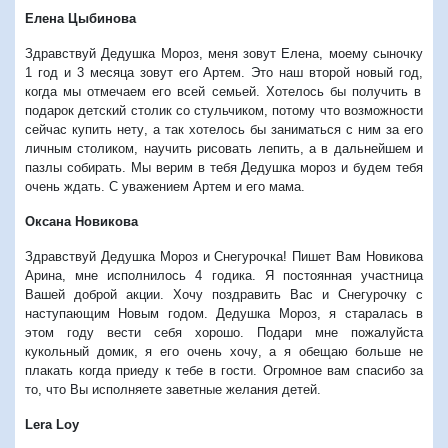
Елена Цыбинова
Здравствуй Дедушка Мороз
,
меня зовут Елена
,
моему сыночку
1
год и
3
месяца зовут его Артем
.
Это наш второй новый год
,
когда мы отмечаем его всей семьей
.
Хотелось бы получить в
подарок детский столик со стульчиком
,
потому что возможности
сейчас купить нету
,
а так хотелось бы заниматься с ним за его
личным столиком
,
научить рисовать лепить
,
а в дальнейшем и
пазлы собирать
.
Мы верим в тебя Дедушка мороз и будем тебя
очень ждать
.
С уважением Артем и его мама
.
Оксана Новикова
Здравствуй Дедушка Мороз и Снегурочка
!
Пишет Вам Новикова
Арина
,
мне исполнилось
4
годика
.
Я постоянная участница
Вашей доброй акции
.
Хочу поздравить Вас и Снегурочку с
наступающим Новым годом
.
Дедушка Мороз
,
я старалась в
этом году вести себя хорошо
.
Подари мне пожалуйста
кукольный домик
,
я его очень хочу
,
а я обещаю больше не
плакать когда приеду к тебе в гости
.
Огромное вам спасибо за
то
,
что Вы исполняете заветные желания детей
.
Lera Loy