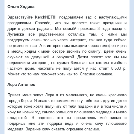
Ольга Ходина
Здравствуйте
KerchNET!!!
поздравляем вас с наступающими
праздниками
.
Спасибо
,
что вы делаете такие праздники и
дарите деткам радость
.
Мы семьёй приехала
3
года назад с
Луганска все родственники остались там
,
с ними мы
потдержуем связь только через интернет
,
так как туда сейчас
не дозвонишься
.
А в интернет мы выходим через телефон и раз
в месяц ходим к моей сестре звонить по скайпу
.
Детки очень
скучают за дедушкой и бабушкой
.
Детки просят что бы мы
подключили интернет
,
но сумма большая так как мы живём в
частном доме
,
накопить не получается у нас стоит
8.500
р
.
Может кто то нам поможет хоть как то
.
Спасибо большое
.
Лера Антонюк
Привет меня зовут Лера я из маленького
,
но очень красивого
города Керчи
.
Я знаю что помимо меня у тебя есть другие детки
которые тоже хотят получить от тебя подарки и я в том числе я
хочу на новый год самого большого плюшевого медведя и много
сладостей
.
Я надеюсь что ты прочитаешь моё писмо и
подаришь мне эти подарки ведь я очень хочу плюшевого
медведя
.
Зарание хочу сказать огромное спасибо
.