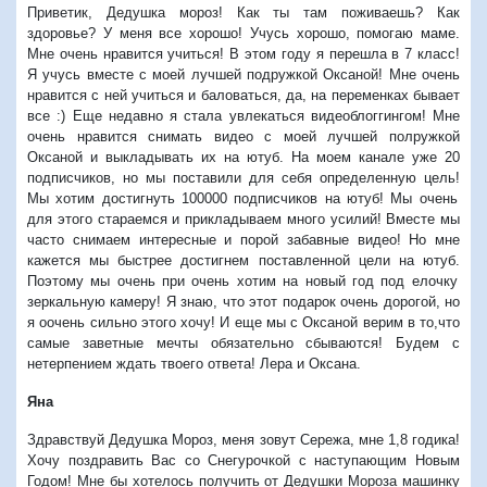
Приветик
,
Дедушка мороз
!
Как ты там поживаешь
?
Как
здоровье
?
У меня все хорошо
!
Учусь хорошо
,
помогаю маме
.
Мне очень нравится учиться
!
В этом году я перешла в
7
класс
!
Я учусь вместе с моей лучшей подружкой Оксаной
!
Мне очень
нравится с ней учиться и баловаться
,
да
,
на переменках бывает
все
:)
Еще недавно я стала увлекаться видеоблоггингом
!
Мне
очень нравится снимать видео с моей лучшей полружкой
Оксаной и выкладывать их на ютуб
.
На моем канале уже
20
подписчиков
,
но мы поставили для себя определенную цель
!
Мы хотим достигнуть
100000
подписчиков на ютуб
!
Мы очень
для этого стараемся и прикладываем много усилий
!
Вместе мы
часто снимаем интересные и порой забавные видео
!
Но мне
кажется мы быстрее достигнем поставленной цели на ютуб
.
Поэтому мы очень при очень хотим на новый год под елочку
зеркальную камеру
!
Я знаю
,
что этот подарок очень дорогой
,
но
я оочень сильно этого хочу
!
И еще мы с Оксаной верим в то
,
что
самые заветные мечты обязательно сбываются
!
Будем с
нетерпением ждать твоего ответа
!
Лера и Оксана
.
Яна
Здравствуй Дедушка Мороз
,
меня зовут Сережа
,
мне
1,8
годика
!
Хочу поздравить Вас со Снегурочкой с наступающим Новым
Годом
!
Мне бы хотелось получить от Дедушки Мороза машинку