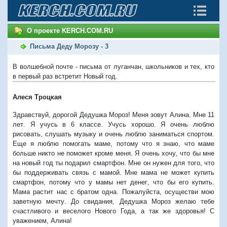
О проекте KERCH.COM.RU
Письма Деду Морозу - 3
В волшебной почте - письма от луганчан, школьников и тех, кто
в первый раз встретит Новый год.
Алеся Троцкая
Здравствуй
,
дорогой Дедушка Мороз
!
Меня зовут Алина
.
Мне
11
лет
.
Я учусь в
6
классе
.
Учусь хорошо
.
Я очень люблю
рисовать
,
слушать музыку и очень люблю заниматься спортом
.
Еще я люблю помогать маме
,
потому что я знаю
,
что маме
больше никто не поможет кроме меня
.
Я очень хочу
,
что бы мне
на новый год ты подарил смартфон
.
Мне он нужен для того
,
что
бы поддерживать связь с мамой
.
Мне мама не может купить
смартфон
,
потому что у мамы нет денег
,
что бы его купить
.
Мама растит нас с братом одна
.
Пожалуйста
,
осуществи мою
заветную мечту
.
До свидания
,
Дедушка Мороз желаю тебе
счастливого и веселого Нового Года
,
а так же здоровья
!
С
уважением
,
Алина
!