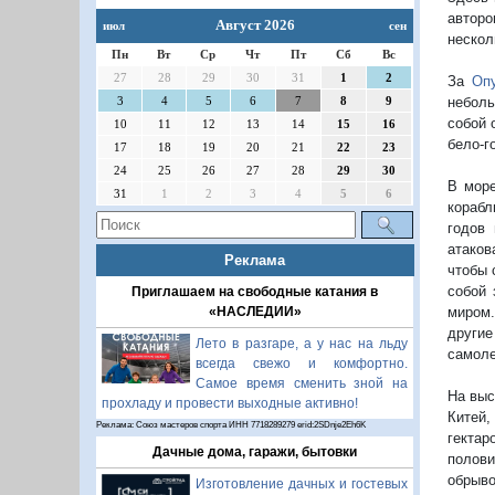
авторо
Август 2026
июл
сен
нескол
Пн
Вт
Ср
Чт
Пт
Сб
Вс
27
28
29
30
31
1
2
За
Оп
3
4
5
6
7
8
9
небол
собой 
10
11
12
13
14
15
16
бело-г
17
18
19
20
21
22
23
24
25
26
27
28
29
30
В море
31
1
2
3
4
5
6
корабл
годов 
атаков
Реклама
чтобы 
собой 
Приглашаем на свободные катания в
«НАСЛЕДИИ»
миром.
другие
Лето в разгаре, а у нас на льду
самоле
всегда свежо и комфортно.
Самое время сменить зной на
На выс
прохладу и провести выходные активно!
Китей,
Реклама: Союз мастеров спорта ИНН 7718289279 erid:2SDnje2Eh6K
гектар
Дачные дома, гаражи, бытовки
полови
обрыв
Изготовление дачных и гостевых