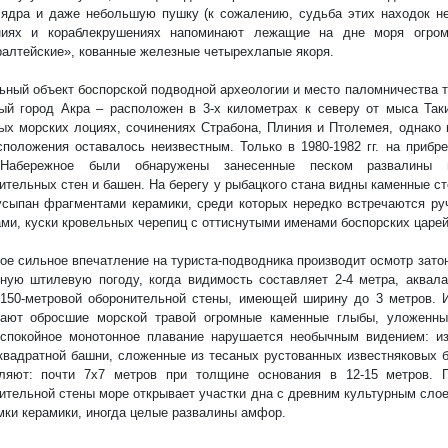
 ядра и даже небольшую пушку (к сожалению, судьба этих находок не
ниях и кораблекрушениях напоминают лежащие на дне моря огром
алтейские», кованные железные четырехлапые якоря.
ьный объект боспорской подводной археологии и место паломничества т
ый город Акра – расположен в 3-х километрах к северу от мыса Так
ых морских лоциях, сочинениях Страбона, Плиния и Птолемея, однако 
сположения оставалось неизвестным. Только в 1980-1982 гг. на прибр
Набережное были обнаружены занесенные песком развалины го
ительных стен и башен. На берегу у рыбацкого стана видны каменные с
усыпан фрагментами керамики, среди которых нередко встречаются ру
ми, куски кровельных черепиц с оттиснутыми именами боспорских царей
ое сильное впечатление на туриста-подводника производит осмотр зато
ную штилевую погоду, когда видимость составляет 2-4 метра, аквал
150-метровой оборонительной стены, имеющей ширину до 3 метров. 
тают обросшие морской травой огромные каменные глыбы, уложенны
спокойное монотонное плавание нарушается необычным видением: из
квадратной башни, сложенные из тесаных рустованных известняковых 
тляют: почти 7х7 метров при толщине основания в 12-15 метров. 
ительной стены море открывает участки дна с древним культурным слое
мки керамики, иногда целые развалины амфор.