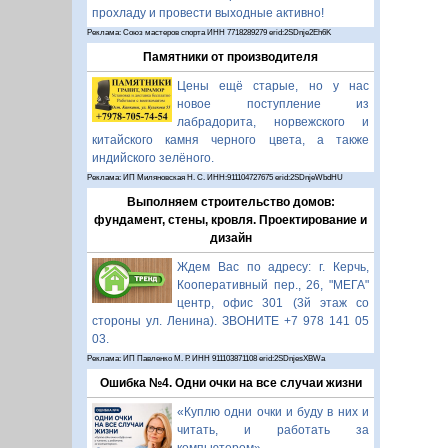
прохладу и провести выходные активно!
Реклама: Союз мастеров спорта ИНН 7718289279 erid:2SDnje2Eh6K
Памятники от производителя
Цены ещё старые, но у нас
новое поступление из
лабрадорита, норвежского и
китайского камня черного цвета, а также
индийского зелёного.
Реклама: ИП Миляновская Н. С. ИНН:911104727675 erid:2SDnjeWbdHU
Выполняем строительство домов:
фундамент, стены, кровля. Проектирование и
дизайн
Ждем Вас по адресу: г. Керчь,
Кооперативный пер., 26, "МЕГА"
центр, офис 301 (3й этаж со
стороны ул. Ленина). ЗВОНИТЕ +7 978 141 05
03.
Реклама: ИП Павленко М. Р. ИНН 911103871108 erid:2SDnjesXBWa
Ошибка №4. Одни очки на все случаи жизни
«Куплю одни очки и буду в них и
читать, и работать за
компьютером».