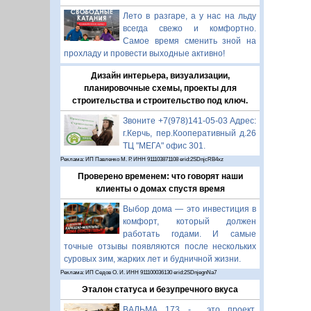
Лето в разгаре, а у нас на льду
всегда свежо и комфортно.
Самое время сменить зной на
прохладу и провести выходные активно!
Дизайн интерьера, визуализации,
планировочные схемы, проекты для
строительства и строительство под ключ.
Звоните +7(978)141-05-03 Адрес:
г.Керчь, пер.Кооперативный д.26
ТЦ "МЕГА" офис 301.
Реклама: ИП Павленко М. Р. ИНН 911103871108 erid:2SDnjcRB4xz
Проверено временем: что говорят наши
клиенты о домах спустя время
Выбор дома — это инвестиция в
комфорт, который должен
работать годами. И самые
точные отзывы появляются после нескольких
суровых зим, жарких лет и будничной жизни.
Реклама: ИП Седов О. И. ИНН 911100036130 erid:2SDnjegnNa7
Эталон статуса и безупречного вкуса
ВАЛЬМА 173 - это проект,