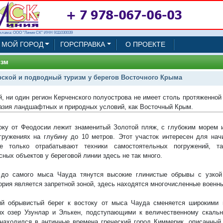
клама: ООО "Линия СК" ИНН 9111030039
МОЙ ГОРОД
ГОРСПРАВКА
О ПРОЕКТЕ
изм
ской и подводный туризм у берегов Восточного Крыма
, ни один регион Керченского полуострова не имеет столь протяженной 
азия ландшафтных и природных условий, как Восточный Крым.
оку от Феодосии лежит знаменитый Золотой пляж, с глубоким морем
гружениях на глубину до 10 метров. Этот участок интересен для на
ые только отрабатывают техники самостоятельных погружений, та
сных объектов у береговой линии здесь не так много.
 до самого мыса Чауда тянутся высокие глинистые обрывы с узкой
ория является запретной зоной, здесь находятся многочисленные военн
ий обрывистый берег к востоку от мыса Чауда сменяется широкими
х озер Узунлар и Элькен, подступающими к величественному скал
находился в античные времена греческий город Киммерик, описанный