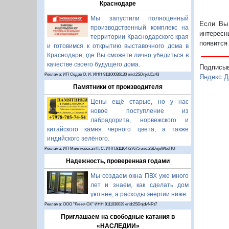
Краснодаре
Мы запустили полноценный
Если Вы 
производственный комплекс на
интересн
территории Краснодарского края
появится
и готовимся к открытию выставочного дома в
Краснодаре, где Вы сможете лично убедиться в
качестве своего будущего дома.
Подписы
Реклама: ИП Седов О. И. ИНН 911100036130 erid:2SDnjeLEz43
Яндекс.Д
Памятники от производителя
Цены ещё старые, но у нас
новое поступление из
лабрадорита, норвежского и
китайского камня черного цвета, а также
индийского зелёного.
Реклама: ИП Миляновская Н. С. ИНН:911104727675 erid:2SDnjeWbdHU
Надежность, проверенная годами
Мы создаем окна ПВХ уже много
лет и знаем, как сделать дом
уютнее, а расходы энергии ниже.
Реклама: ООО "Линия СК" ИНН 9111030039 erid:2SDnjdvNRt7
Приглашаем на свободные катания в
«НАСЛЕДИИ»