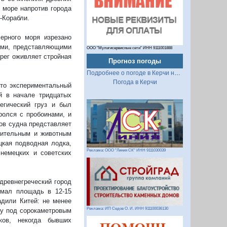
 море напротив города
-Корабли.
ерного моря изрезано
ами, представляющими
ООО "Мультисервисные сети" ИНН 9111001888
рег оживляет стройная
Прогноз погоды
Подробнее о погоде в Керчи на 2 недели
Погода в Керчи
это экспериментальный
й в начале тридцатых
егический груз и был
ролся с пробоинами, и
ов судна представляет
стительным и животным
цкая подводная лодка,
Реклама: ООО "Линия СК" ИНН 9111030039
 немецких и советских
 древнегреческий город
имал площадь в 12-15
дили Китей: не менее
Реклама: ИП Седов О. И. ИНН 911100036130
зу под сорокаметровым
ков, некогда бывших