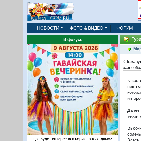
Ре
НОВОСТИ
ФОТО & ВИДЕО
ФОРУМ
Тур
В фокусе
Мор
<Пожалуй
разнообр
К вост
при по
котор
интере
Далее
террит
Высок
солены
Где будет интересно в Керчи на выходных?
Здесь 