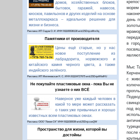
крепос
домов, хозяйственных блоков,
морем 
бытовок, гаражей, навесов,
наконе
киосков, павильонов и других изделий на основе
металлокаркаса – идеальное решение для
день п
жизни и бизнеса.
золот
мрамор
Реклама: ИП Седов О. И. ИНН 911100036130 erid:2SDnjcoMmXq
переда
Памятники от производителя
в горо
Цены ещё старые, но у нас
посвящ
новое поступление из
являют
лабрадорита, норвежского и
китайского камня черного цвета, а также
Мыс Та
индийского зелёного.
Керчен
Реклама: ИП Миляновская Н. С. ИНН:911104727675 erid:2SDnjeWbdHU
с жив
Не покупайте пластиковые окна - пока Вы не
колюч
узнаете о них ВСЁ
пропл
Подво
Наверное уже каждый человек в
свинцо
какой то мере может рассказать
под во
о таких уже привычных и хорошо
испол
известных всем пластиковых окнах.
античн
Реклама: ООО "Линия СК" ИНН 9111030039 erid:2SDnjccooQW
турецк
Пространство для жизни, которой вы
после 
достойны
крупны