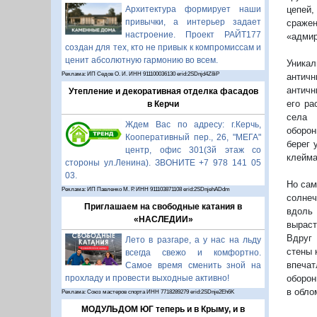
Архитектура формирует наши
цепей,
привычки, а интерьер задает
сраже
настроение. Проект РАЙТ177
«адмир
создан для тех, кто не привык к компромиссам и
ценит абсолютную гармонию во всем.
Уникал
Реклама: ИП Седов О. И. ИНН 911100036130 erid:2SDnjd4Z8iP
античн
античн
Утепление и декоративная отделка фасадов
его ра
в Керчи
села 
Ждем Вас по адресу: г.Керчь,
оборон
Кооперативный пер., 26, "МЕГА"
берег 
центр, офис 301(3й этаж со
клейма
стороны ул.Ленина). ЗВОНИТЕ +7 978 141 05
03.
Но сам
Реклама: ИП Павленко М. Р. ИНН 911103871108 erid:2SDnjehADdm
солнеч
Приглашаем на свободные катания в
вдоль 
«НАСЛЕДИИ»
вырас
Вдруг 
Лето в разгаре, а у нас на льду
стены 
всегда свежо и комфортно.
впеча
Самое время сменить зной на
прохладу и провести выходные активно!
оборон
в обло
Реклама: Союз мастеров спорта ИНН 7718289279 erid:2SDnje2Eh6K
МОДУЛЬДОМ ЮГ теперь и в Крыму, и в