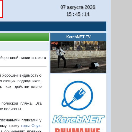
07 августа 2026
15 : 45 : 15
KerchNET TV
береговой линии и такого
 и хорошей видимостью
чинающих подводников,
к как действительно
 полоской пляжа. Эта
ые полигоны.
 песчаными пляжами у
ьному кряжу
горы Опук
.
 в сочинениях древних