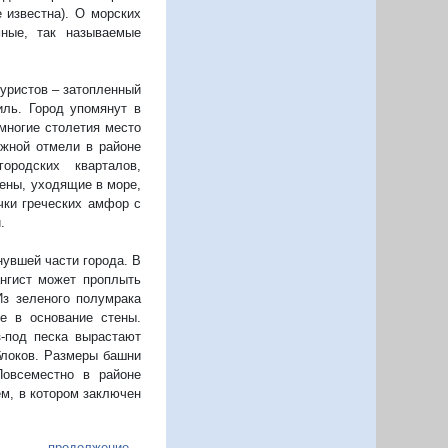
 известна). О морских
ные, так называемые
уристов – затопленный
иль. Город упомянут в
многие столетия место
ежной отмели в районе
родских кварталов,
тены, уходящие в море,
чки греческих амфор с
.
нувшей части города. В
ангист может проплыть
Из зеленого полумрака
е в основание стены.
-под песка вырастают
блоков. Размеры башни
Повсеместно в районе
м, в котором заключен
продолжение...