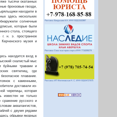
ляже тысячи окатанных
ные бронзовые гвозди,
ныряльщики находили в
нных здесь нескольких
обнаружили солнечные
Реклама: Вандышев А.Н. ИНН 911113162887
дписью, которые были
нного стола, стоящего
г. н. э. пространное
 Керченского музея и
Реклама: Союз мастеров спорта ИНН 7718289279
десь находится вход в
Высокий скалистый мыс
и буйными травами и
рских святилищ, где
безопасное плавание.
тоянок с каменными,
Реклама: ИП Миляновская Н. С. ИНН 911104727675
юбители доставали из-
ной черепицы, которая
ь известен не только
 сражение русского и
 словам аквалангистов,
раблей с двумя рядами
здесь обрывки якорных