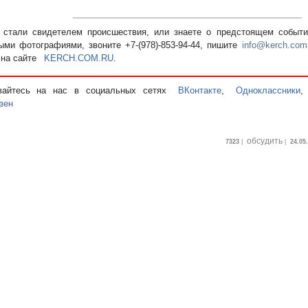
стали свидетелем происшествия, или знаете о предстоящем событии
ыми фотографиями, звоните +7-(978)-853-94-44,
пишите
info@kerch.com
 на сайте
KERCH.COM.RU
.
вайтесь на нас в социальных сетях
ВКонтакте
,
Одноклассники
зен
обсудить
7323
|
|
24.05