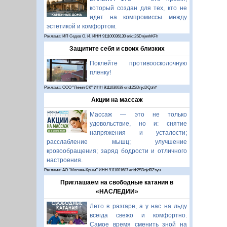
который создан для тех, кто не
идет на компромиссы между
эстетикой и комфортом.
Реклама: ИП Седов О. И. ИНН 911100036130 erid:2SDnjenhKFh
Защитите себя и своих близких
Поклейте противоосколочную
пленку!
Реклама: ООО "Линия СК" ИНН 9111030039 erid:2SDnjcDQahY
Акции на массаж
Массаж — это не только
удовольствие, но и: снятие
напряжения и усталости;
расслабление мышц; улучшение
кровообращения; заряд бодрости и отличного
настроения.
Реклама: АО "Москва-Крым" ИНН 9111001687 erid:2SDnjdBZsyu
Приглашаем на свободные катания в
«НАСЛЕДИИ»
Лето в разгаре, а у нас на льду
всегда свежо и комфортно.
Самое время сменить зной на