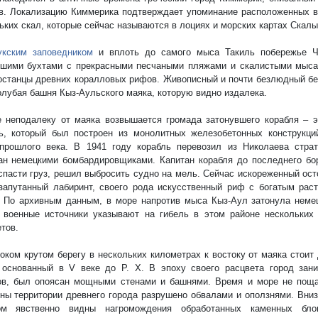
в. Локализацию Киммерика подтверждает упоминание расположенных в
ьких скал, которые сейчас называются в лоциях и морских картах Скалы
укским заповедником
и вплоть до самого мыса Такиль побережье Ч
ьшими бухтами с прекрасными песчаными пляжами и скалистыми мыс
останцы древних коралловых рифов. Живописный и почти безлюдный бе
олубая башня Кыз-Аульского маяка, которую видно издалека.
 неподалеку от маяка возвышается громада затонувшего корабля – 
ь, который был построен из монолитных железобетонных конструкци
прошлого века. В 1941 году корабль перевозил из Николаева страт
ан немецкими бомбардировщиками. Капитан корабля до последнего бо
спасти груз, решил выбросить судно на мель. Сейчас искореженный ост
запутанный лабиринт, своего рода искусственный риф с богатым ра
 По архивным данным, в море напротив мыса Кыз-Аул затонула неме
 военные источники указывают на гибель в этом районе нескольких
тов.
оком крутом берегу в нескольких километрах к востоку от маяка стоит
 основанный в V веке до Р. Х. В эпоху своего расцвета город зан
ов, был опоясан мощными стенами и башнями. Время и море не поща
ны территории древнего города разрушено обвалами и оползнями. Вни
ом явственно видны нагромождения обработанных каменных бло