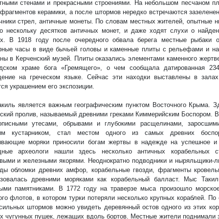
тными стенами и прекрасными строениями. На небольшом песчаном п
фрагментов керамики, а после штормов нередко встречаются зазеленен
чники стрел, античные монеты. По словам местных жителей, опытные 
о нескольку десятков античных монет, и даже ходят слухи о найде
ых. В 1918 году после очередного обвала берега местные рыбаки 
ные часы в виде бычьей головы и каменные плиты с рельефами и на
ны в Керченский музей. Плиты оказались элементами каменного жертве
дском храме бога «Гремящего», о чем сообщала датированная 234 
ение на греческом языке. Сейчас эти находки выставлены в залах
ся украшением его экспозиции.
киль является важным географическим пунктом Восточного Крыма. З
ский пролив, называемый древними греками Киммерийским Боспором. 
описными утесами, обрывами и глубокими расщелинами, заросшим
им кустарником, стал местом одного из самых древних боспо
ывающие моряки приносили богам жертвы в надежде на успешное и 
дные археологи нашли здесь несколько античных корабельных с
выми и железными якорями. Неоднократно подводники и ныряльщики-л
ды обломки древних амфор, корабельные гвозди, фрагменты кровель
ьзовалась древними моряками как корабельный балласт. Мыс Такил
ыми памятниками. В 1772 году на траверзе мыса произошло морское
ого флотов, в котором турки потеряли несколько крупных кораблей. По
сильных штормов можно увидеть деревянный остов одного из этих ко
х чугунных пушек, лежащих вдоль бортов. Местные жители поднимали 