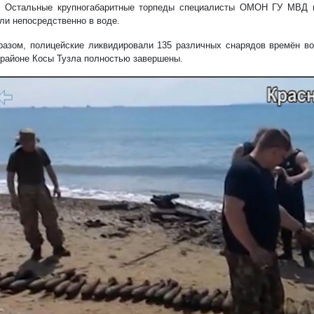
. Остальные крупногабаритные торпеды специалисты ОМОН ГУ МВД 
ли непосредственно в воде.
разом, полицейские ликвидировали 135 различных снарядов времён в
 районе Косы Тузла полностью завершены.
1/8
редыдущий