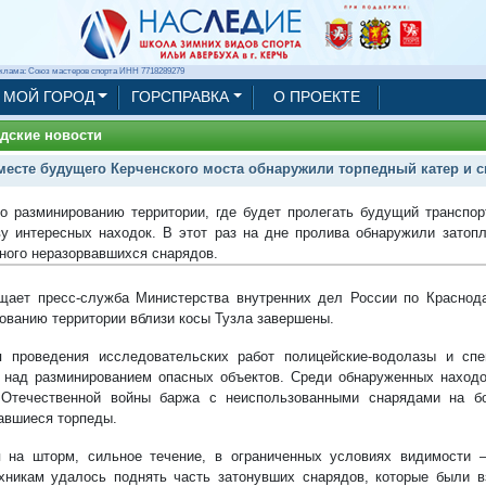
клама: Союз мастеров спорта ИНН 7718289279
МОЙ ГОРОД
ГОРСПРАВКА
О ПРОЕКТЕ
дские новости
месте будущего Керченского моста обнаружили торпедный катер и 
о разминированию территории, где будет пролегать будущий транспор
у интересных находок. В этот раз на дне пролива обнаружили затоп
много неразорвавшихся снарядов.
щает пресс-служба Министерства внутренних дел России по Краснод
ованию территории вблизи косы Тузла завершены.
 проведения исследовательских работ полицейские-водолазы и спе
 над разминированием опасных объектов. Среди обнаруженных находо
Отечественной войны баржа с неиспользованными снарядами на бо
авшиеся торпеды.
 на шторм, сильное течение, в ограниченных условиях видимости –
хникам удалось поднять часть затонувших снарядов, которые были 