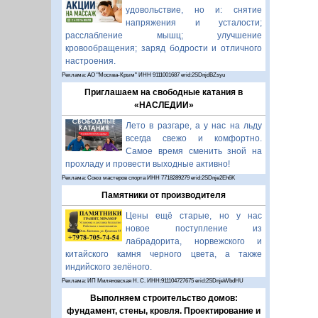
удовольствие, но и: снятие
напряжения и усталости;
расслабление мышц; улучшение
кровообращения; заряд бодрости и отличного
настроения.
Реклама: АО "Москва-Крым" ИНН 9111001687 erid:2SDnjdBZsyu
Приглашаем на свободные катания в
«НАСЛЕДИИ»
Лето в разгаре, а у нас на льду
всегда свежо и комфортно.
Самое время сменить зной на
прохладу и провести выходные активно!
Реклама: Союз мастеров спорта ИНН 7718289279 erid:2SDnje2Eh6K
Памятники от производителя
Цены ещё старые, но у нас
новое поступление из
лабрадорита, норвежского и
китайского камня черного цвета, а также
индийского зелёного.
Реклама: ИП Миляновская Н. С. ИНН:911104727675 erid:2SDnjeWbdHU
Выполняем строительство домов:
фундамент, стены, кровля. Проектирование и