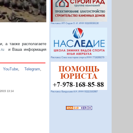
Реклама: ИП Седов О. И. ИНН 911100036130
, а также располагаете
.ru
и Ваша информация
Реклама: Союз мастеров спорта ИНН 7718289279
,
YouTube
,
Telegram
,
.2015 13:14
Реклама: Вандышев А.Н. ИНН 911113162887