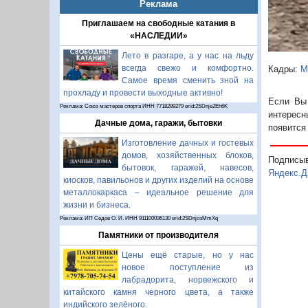
Реклама
Приглашаем на свободные катания в
«НАСЛЕДИИ»
Лето в разгаре, а у нас на льду
всегда свежо и комфортно.
Кадры:
М
Самое время сменить зной на
прохладу и провести выходные активно!
Если Вы 
Реклама: Союз мастеров спорта ИНН 7718289279 erid:2SDnje2Eh6K
интересн
Дачные дома, гаражи, бытовки
появится
Изготовление дачных и гостевых
домов, хозяйственных блоков,
Подписы
бытовок, гаражей, навесов,
Яндекс.Д
киосков, павильонов и других изделий на основе
металлокаркаса – идеальное решение для
жизни и бизнеса.
Реклама: ИП Седов О. И. ИНН 911100036130 erid:2SDnjcoMmXq
Памятники от производителя
Цены ещё старые, но у нас
новое поступление из
лабрадорита, норвежского и
китайского камня черного цвета, а также
индийского зелёного.