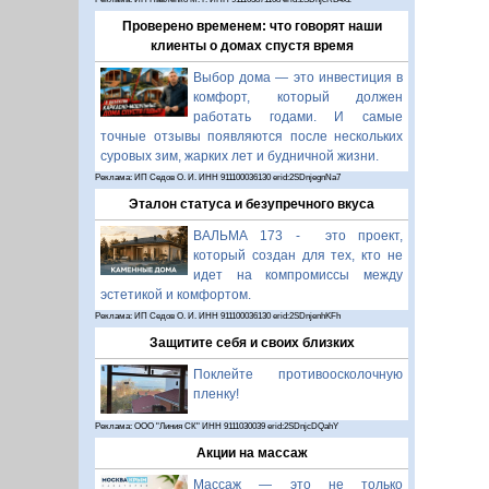
Проверено временем: что говорят наши
клиенты о домах спустя время
Выбор дома — это инвестиция в
комфорт, который должен
работать годами. И самые
точные отзывы появляются после нескольких
суровых зим, жарких лет и будничной жизни.
Реклама: ИП Седов О. И. ИНН 911100036130 erid:2SDnjegnNa7
Эталон статуса и безупречного вкуса
ВАЛЬМА 173 - это проект,
который создан для тех, кто не
идет на компромиссы между
эстетикой и комфортом.
Реклама: ИП Седов О. И. ИНН 911100036130 erid:2SDnjenhKFh
Защитите себя и своих близких
Поклейте противоосколочную
пленку!
Реклама: ООО "Линия СК" ИНН 9111030039 erid:2SDnjcDQahY
Акции на массаж
Массаж — это не только