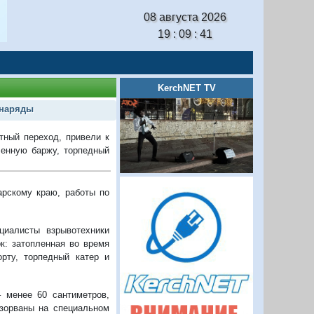
08 августа 2026
19 : 09 : 42
KerchNET TV
снаряды
тный переход, привели к
ленную баржу, торпедный
арскому краю, работы по
циалисты взрывотехники
к: затопленная во время
рту, торпедный катер и
 менее 60 сантиметров,
взорваны на специальном