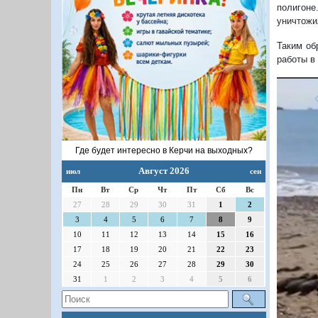
полигоне
уничтожи
Таким об
работы в
Где будет интересно в Керчи на выходных?
Август 2026
июл
сен
Пн
Вт
Ср
Чт
Пт
Сб
Вс
27
28
29
30
31
1
2
3
4
5
6
7
8
9
П
10
11
12
13
14
15
16
17
18
19
20
21
22
23
24
25
26
27
28
29
30
31
1
2
3
4
5
6