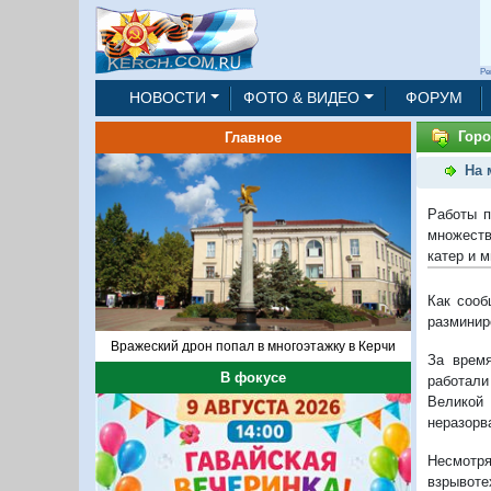
Ре
НОВОСТИ
ФОТО & ВИДЕО
ФОРУМ
Горо
Главное
На 
Работы п
множеств
катер и 
Как сооб
разминир
Вражеский дрон попал в многоэтажку в Керчи
За время
В фокусе
работали
Великой 
неразорв
Несмотря
взрывоте