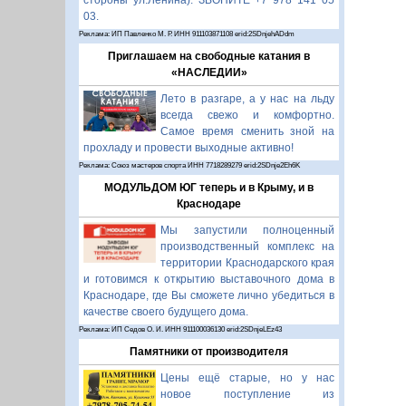
стороны ул.Ленина). ЗВОНИТЕ +7 978 141 05
03.
Реклама: ИП Павленко М. Р. ИНН 911103871108 erid:2SDnjehADdm
Приглашаем на свободные катания в
«НАСЛЕДИИ»
Лето в разгаре, а у нас на льду
всегда свежо и комфортно.
Самое время сменить зной на
прохладу и провести выходные активно!
Реклама: Союз мастеров спорта ИНН 7718289279 erid:2SDnje2Eh6K
МОДУЛЬДОМ ЮГ теперь и в Крыму, и в
Краснодаре
Мы запустили полноценный
производственный комплекс на
территории Краснодарского края
и готовимся к открытию выставочного дома в
Краснодаре, где Вы сможете лично убедиться в
качестве своего будущего дома.
Реклама: ИП Седов О. И. ИНН 911100036130 erid:2SDnjeLEz43
Памятники от производителя
Цены ещё старые, но у нас
новое поступление из