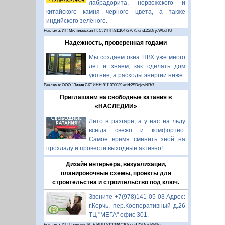
лабрадорита, норвежского и
китайского камня черного цвета, а также
индийского зелёного.
Реклама: ИП Миляновская Н. С. ИНН:911104727675 erid:2SDnjeWbdHU
Надежность, проверенная годами
Мы создаем окна ПВХ уже много
лет и знаем, как сделать дом
уютнее, а расходы энергии ниже.
Реклама: ООО "Линия СК" ИНН 9111030039 erid:2SDnjdvNRt7
Приглашаем на свободные катания в
«НАСЛЕДИИ»
Лето в разгаре, а у нас на льду
всегда свежо и комфортно.
Самое время сменить зной на
прохладу и провести выходные активно!
Дизайн интерьера, визуализации,
планировочные схемы, проекты для
строительства и строительство под ключ.
Звоните +7(978)141-05-03 Адрес:
г.Керчь, пер.Кооперативный д.26
ТЦ "МЕГА" офис 301.
Реклама: ИП Павленко М. Р. ИНН 911103871108 erid:2SDnjcRB4xz