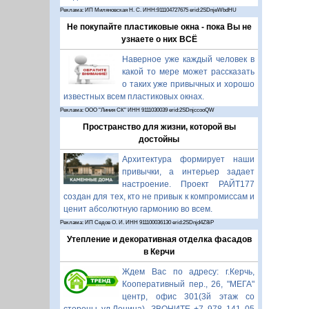
Реклама: ИП Миляновская Н. С. ИНН:911104727675 erid:2SDnjeWbdHU
Не покупайте пластиковые окна - пока Вы не
узнаете о них ВСЁ
Наверное уже каждый человек в
какой то мере может рассказать
о таких уже привычных и хорошо
известных всем пластиковых окнах.
Реклама: ООО "Линия СК" ИНН 9111030039 erid:2SDnjccooQW
Пространство для жизни, которой вы
достойны
Архитектура формирует наши
привычки, а интерьер задает
настроение. Проект РАЙТ177
создан для тех, кто не привык к компромиссам и
ценит абсолютную гармонию во всем.
Реклама: ИП Седов О. И. ИНН 911100036130 erid:2SDnjd4Z8iP
Утепление и декоративная отделка фасадов
в Керчи
Ждем Вас по адресу: г.Керчь,
Кооперативный пер., 26, "МЕГА"
центр, офис 301(3й этаж со