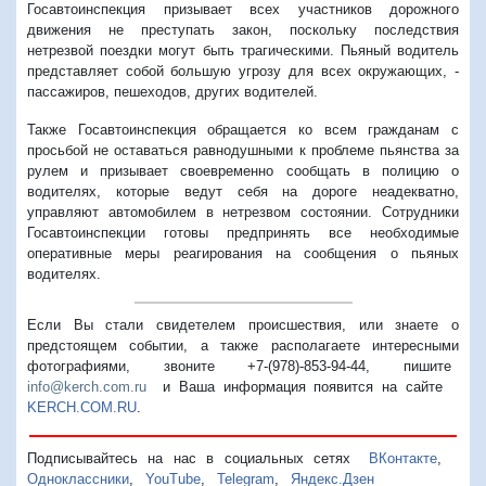
Госавтоинспекция призывает всех участников дорожного
движения не преступать закон, поскольку последствия
нетрезвой поездки могут быть трагическими. Пьяный водитель
представляет собой большую угрозу для всех окружающих, -
пассажиров, пешеходов, других водителей.
Также Госавтоинспекция обращается ко всем гражданам с
просьбой не оставаться равнодушными к проблеме пьянства за
рулем и призывает своевременно сообщать в полицию о
водителях, которые ведут себя на дороге неадекватно,
управляют автомобилем в нетрезвом состоянии. Сотрудники
Госавтоинспекции готовы предпринять все необходимые
оперативные меры реагирования на сообщения о пьяных
водителях.
Если Вы стали свидетелем происшествия, или знаете о
предстоящем событии, а также располагаете интересными
фотографиями, звоните +7-(978)-853-94-44,
пишите
info@kerch.com.ru
и Ваша информация появится на сайте
KERCH.COM.RU
.
Подписывайтесь на нас в социальных сетях
ВКонтакте
,
Одноклассники
,
YouTube
,
Telegram
,
Яндекс.Дзен